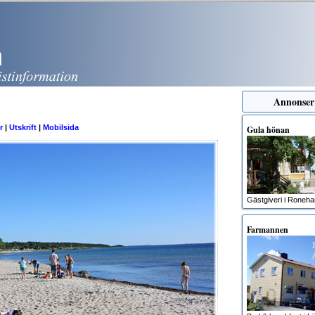
Annonser
r
|
Utskrift
|
Mobilsida
Gula hönan
Gästgiveri i Roneh
Farmannen