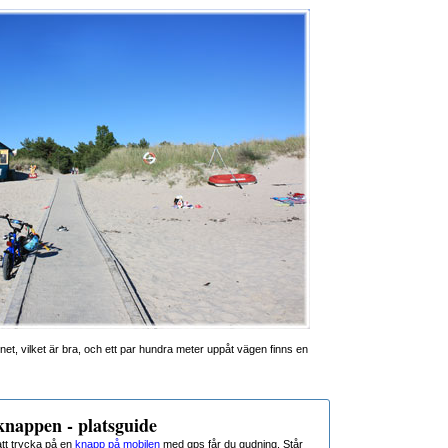
tnet, vilket är bra, och ett par hundra meter uppåt vägen finns en
nappen - platsguide
t trycka på en
knapp på mobilen
med gps får du gudning. Står