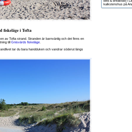
Bed & breakfast i Lä
kalkstenshus på An
 fiskeläge i Tofta
en av Tofta strand. Stranden är barnvänlig och det finns en
ning till
Gnisvärds fiskeläge
.
strandlivet tar du bara handduken och vandrar söderut längs