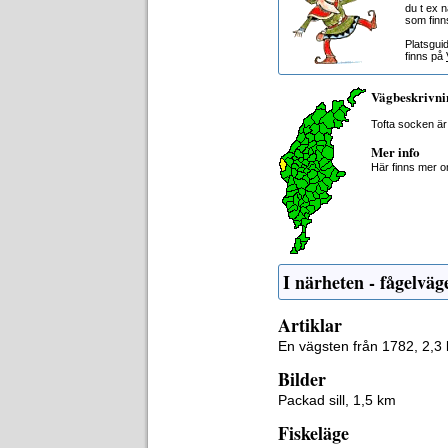
du t ex 
som finn
Platsgui
finns på
Vägbeskrivni
Tofta socken är
Mer info
Här finns mer 
I närheten - fågelväg
Artiklar
En vägsten från 1782, 2,3
Bilder
Packad sill, 1,5 km
Fiskeläge