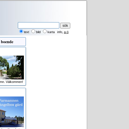
text
bild
karta
info
,
a-ö
 boende
amn. Välkommen!