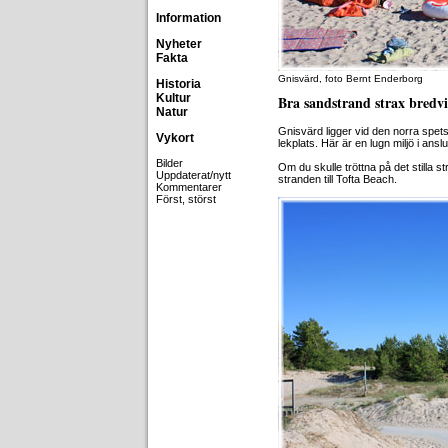
Information
Nyheter
Fakta
Gnisvärd, foto Bernt Enderborg
Historia
Kultur
Bra sandstrand strax bredvid
Natur
Gnisvärd ligger vid den norra spets
Vykort
lekplats. Här är en lugn miljö i anslut
Bilder
Om du skulle tröttna på det stilla 
Uppdaterat/nytt
stranden till Tofta Beach.
Kommentarer
Först, störst