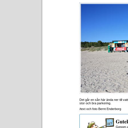
Det går en sån här ända ner till vat
stor och bra parkering.
/text och foto Bernt Enderborg
Gutek
Genom at