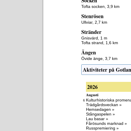
Socken
Tofta socken, 3,9 km
Stenrösen
Ullviar, 2,7 km
Stränder
Gnisvärd, 1 m
Tofta strand, 1,6 km
Ängen
Övide änge, 3,7 km
Aktiviteter på Gotla
2026
Augusti
Kulturhistoriska promen
6
Trädgårdsveckan »
Hemsedagen »
Stångaspelen »
Lau basar »
Fårösunds marknad »
Russpremiering »