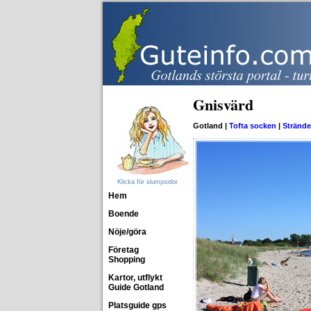
Gnisvärd
Gotland |
Tofta socken
|
Strände
Klicka för slumpsidor
Hem
Boende
Nöje/göra
Företag
Shopping
Kartor, utflykt
Guide Gotland
Platsguide gps