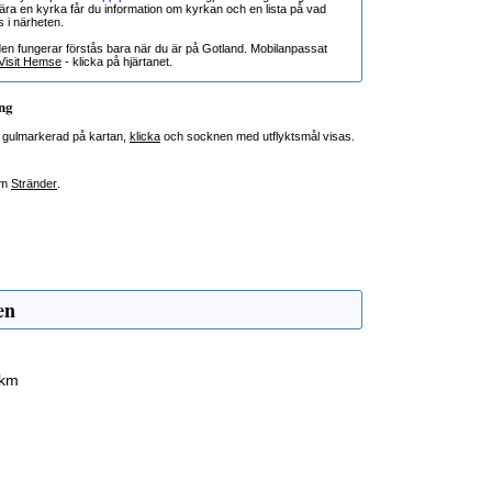
nära en kyrka får du information om kyrkan och en lista på vad
s i närheten.
den fungerar förstås bara när du är på Gotland. Mobilanpassat
Visit Hemse
- klicka på hjärtanet.
ng
 gulmarkerad på kartan,
klicka
och socknen med utflyktsmål visas.
om
Stränder
.
en
 km