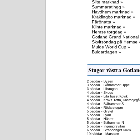
Slite marknad »
Summaratingg »
Havdhem marknad »
Kräklingbo marknad »
Fårönatta »
Klinte marknad »
Hemse torgdag »
Gotland Grand National
Skyltsöndag på Hemse 
Mulde World Cup »
Buldardagen »
Stugor västra Gotlan
2 bäddar - Bysen
3 bäddar - Blåhammar Uppe
3 bäddar - Lillstugan
4 bäddar - Skogs
4 bäddar - Lilla huset Kovik
4 bäddar - Kroks Tofta, Kastanjeg
4 bäddar - Blåhammar S
4 bäddar - Röda stugan
5 bäddar - Grytet
5 bäddar - Lyan
5 bäddar - Nästet
5 bäddar - Blåhammar N
5 bäddar - Ingenjörsvillan
6 bäddar - Strandänget Kovik
10 bäddar - Matsalen