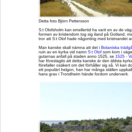
Detta foto Björn Pettersson
S:t Olofsholm kan emellertid ha varit en av de v
formen av kristendom tog sig iland på Gotland, me
tror att S:t Olof hade någonting med kristnandet av
Man kanske skall nämna att det i
Botaniska trädg
ruin av en kyrka vid namn
S:t Olof
som kom i vägen
gutarnas anfall på staden anno 1525, se
1525 - V
har föreslagits att detta kanske är den äldsta kyr
förefaller osäkert om det förhåller sig så. Vi kan d
ett populärt helgon, han har många ställen uppkall
hans grav i Trondheim hände fordom underverk.