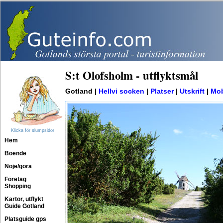
S:t Olofsholm - utflyktsmål
Gotland |
Hellvi socken
|
Platser
|
Utskrift
|
Mob
Klicka för slumpsidor
Hem
Boende
Nöje/göra
Företag
Shopping
Kartor, utflykt
Guide Gotland
Platsguide gps