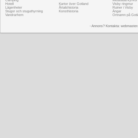
Camping
Medeltida kyrkor
Hotell
Kartor över Gotland
Visby ringmur
Lägenheter
Årtalshistoria
Ruiner i Visby
Stugor och stuguthyrning
Konsthistoria
Ängar
Vandrarhem
Ortnamn på Gotl
- Annons? Kontakta: webmaster@