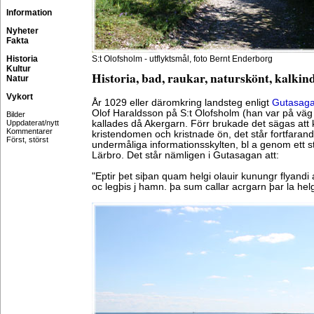
Information
Nyheter
Fakta
Historia
S:t Olofsholm - utflyktsmål, foto Bernt Enderborg
Kultur
Historia, bad, raukar, naturskönt, kalkin
Natur
Vykort
År 1029 eller däromkring landsteg enligt
Gutasag
Olof Haraldsson på S:t Olofsholm (han var på väg t
Bilder
Uppdaterat/nytt
kallades då Akergarn. Förr brukade det sägas att
Kommentarer
kristendomen och kristnade ön, det står fortfara
Först, störst
undermåliga informationsskylten, bl a genom ett st
Lärbro. Det står nämligen i Gutasagan att:
"Eptir þet siþan quam helgi olauir kunungr flyandi
oc legþis j hamn. þa sum callar acrgarn þar la helgi