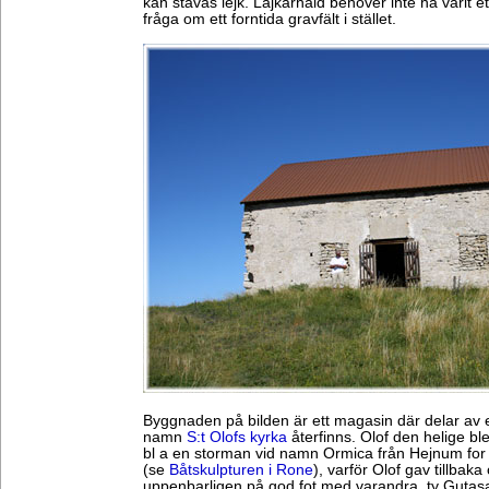
kan stavas lejk. Lajkarhaid behöver inte ha varit et
fråga om ett forntida gravfält i stället.
Byggnaden på bilden är ett magasin där delar av
namn
S:t Olofs kyrka
återfinns. Olof den helige bl
bl a en storman vid namn Ormica från Hejnum for
(se
Båtskulpturen i Rone
), varför Olof gav tillbak
uppenbarligen på god fot med varandra, ty Guta