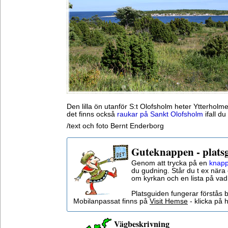
Den lilla ön utanför S:t Olofsholm heter Ytterhol
det finns också
raukar på Sankt Olofsholm
ifall du
/text och foto Bernt Enderborg
Guteknappen - plats
Genom att trycka på en
knapp
du gudning. Står du t ex nära 
om kyrkan och en lista på vad
Platsguiden fungerar förstås 
Mobilanpassat finns på
Visit Hemse
- klicka på h
Vägbeskrivning