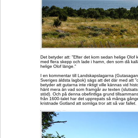
Det betyder att: "Efter det kom sedan helige Olof
med flera skepp och lade i hamn, den som då kall
helige Olof länge."
I en kommentar till Landskapslagarna (Gutasagan st
Sveriges äldsta lagbok) sägs att det där med att "
betyder att gutarna inte riktigt ville kännas vid hi
hänt mera än vad som framgår av texten (slutsat
stöd). Och på denna obefintliga grund tillsamman
från 1600-talet har det upprepats så många gånger
kristnade Gotland att somliga tror att så var fallet.