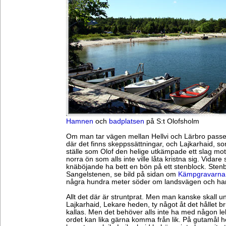
Hamnen
och
badplatsen
på S:t Olofsholm
Om man tar vägen mellan Hellvi och Lärbro pass
där det finns skeppssättningar, och Lajkarhaid, s
ställe som Olof den helige utkämpade ett slag mot
norra ön som alls inte ville låta kristna sig. Vidare
knäböjande ha bett en bön på ett stenblock. Sten
Sangelstenen, se bild på sidan om
Kämpgravarna 
några hundra meter söder om landsvägen och har 
Allt det där är struntprat. Men man kanske skall u
Lajkarhaid, Lekare heden, ty något åt det hållet bru
kallas. Men det behöver alls inte ha med någon lek 
ordet kan lika gärna komma från lik. På gutamål hete