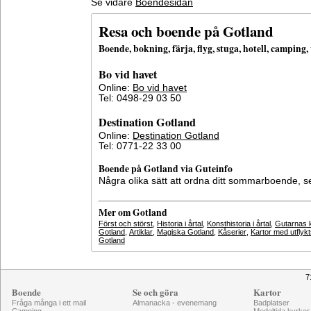
Se vidare
Boendesidan
Resa och boende på Gotland
Boende, bokning, färja, flyg, stuga, hotell, campin
Bo vid havet
Online:
Bo vid havet
Tel: 0498-29 03 50
Destination Gotland
Online:
Destination Gotland
Tel: 0771-22 33 00
Boende på Gotland via Guteinfo
Några olika sätt att ordna ditt sommarboende, 
Mer om Gotland
Först och störst
,
Historia i årtal
,
Konsthistoria i årtal
,
Gutarnas k
Gotland
,
Artiklar
,
Magiska Gotland
,
Kåserier
,
Kartor med utflyk
Gotland
7
Boende
Se och göra
Kartor
Fråga många i ett mail
Almanacka - evenemang
Badplatser