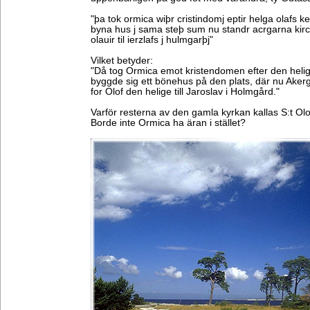
"þa tok ormica wiþr cristindomj eptir helga olafs k
byna hus j sama steþ sum nu standr acrgarna kirc
olauir til ierzlafs j hulmgarþj"
Vilket betyder:
"Då tog Ormica emot kristendomen efter den helig
byggde sig ett bönehus på den plats, där nu Akerg
for Olof den helige till Jaroslav i Holmgård."
Varför resterna av den gamla kyrkan kallas S:t Olof
Borde inte Ormica ha äran i stället?