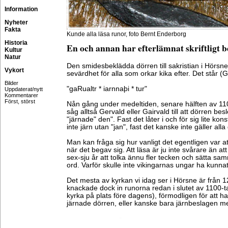
Information
Nyheter
Fakta
Kunde alla läsa runor, foto Bernt Enderborg
Historia
En och annan har efterlämnat skriftligt b
Kultur
Natur
Den smidesbeklädda dörren till sakristian i Hörsne 
Vykort
sevärdhet för alla som orkar kika efter. Det står (
Bilder
"gaRualtr * iarnnaþi * tur"
Uppdaterat/nytt
Kommentarer
Först, störst
Nån gång under medeltiden, senare hälften av 110
såg alltså Gervald eller Gairvald till att dörren be
"järnade" den". Fast det låter i och för sig lite kons
inte järn utan "jan", fast det kanske inte gäller all
Man kan fråga sig hur vanligt det egentligen var at
när det begav sig. Att läsa är ju inte svårare än at
sex-sju år att tolka ännu fler tecken och sätta sam
ord. Varför skulle inte vikingarnas ungar ha kunna
Det mesta av kyrkan vi idag ser i Hörsne är från 
knackade dock in runorna redan i slutet av 1100-ta
kyrka på plats före dagens), förmodligen för att 
järnade dörren, eller kanske bara järnbeslagen m