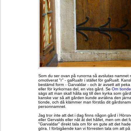
Som du ser ovan på runorna så avslutas namnet 
omotiverat "r" - gaRualtr i stället för gaRualt. Kans
bestämd form - Garvaldar - och är avsett att peka
eller för kyrkornas del, en viss gård. Se
Om tionde
sägs att man skall hålla sig till den kyrka som gårde
kanske var så att gården kunde avräkna den järn
tionde, och då klämmer man förstås dit gårdsnamnet
personnamnet.
Jag tror inte att det i dag finns någon gård i Hör
eller Gervalds eller nåt åt det hållet, men om det 
"Garvaldar" direkt tala om för en gute att det had
göra. I förbigående kan vi förresten tala om att p