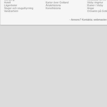
Hotell
Kartor över Gotland
Visby ringmur
Lägenheter
Årtalshistoria
Ruiner i Visby
Stugor och stuguthyrning
Konsthistoria
Ängar
Vandrarhem
Ortnamn på Gotl
- Annons? Kontakta: webmaster@