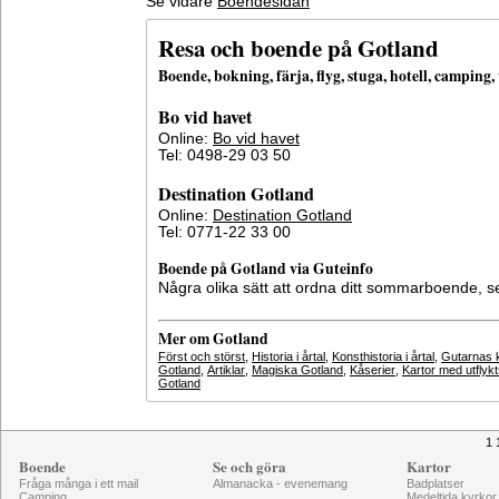
Se vidare
Boendesidan
Resa och boende på Gotland
Boende, bokning, färja, flyg, stuga, hotell, campin
Bo vid havet
Online:
Bo vid havet
Tel: 0498-29 03 50
Destination Gotland
Online:
Destination Gotland
Tel: 0771-22 33 00
Boende på Gotland via Guteinfo
Några olika sätt att ordna ditt sommarboende, 
Mer om Gotland
Först och störst
,
Historia i årtal
,
Konsthistoria i årtal
,
Gutarnas k
Gotland
,
Artiklar
,
Magiska Gotland
,
Kåserier
,
Kartor med utflyk
Gotland
1 
Boende
Se och göra
Kartor
Fråga många i ett mail
Almanacka - evenemang
Badplatser
Camping
Medeltida kyrkor