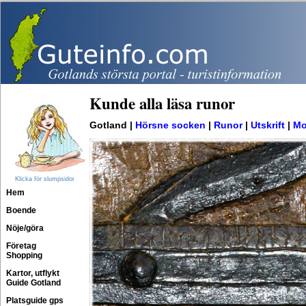
Kunde alla läsa runor
Gotland |
Hörsne socken
|
Runor
|
Utskrift
|
Mo
Klicka för slumpsidor
Hem
Boende
Nöje/göra
Företag
Shopping
Kartor, utflykt
Guide Gotland
Platsguide gps