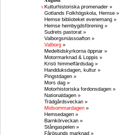
Augusti
Kulturhistoriska promenader »
9
Gotlands Folkhögskola, Hemse »
Hemse biblioteket evenemang »
Hemse hembygdsförening »
Sudrets pastorat »
Valborgsmässoafton »
Valborg
»
Medeltidskyrkorna öppnar »
Motormarknad & Loppis »
Kristi himmelfärdsdag »
Handduksdagen, kultur »
Pingstdagen »
Mors dag »
Motorhistoriska fordonsdagen »
Nationaldagen »
Trädgårdsveckan »
Midsommardagen
»
Hemsedagen »
Barnkörveckan »
Stångaspelen »
Fårösunds marknad »