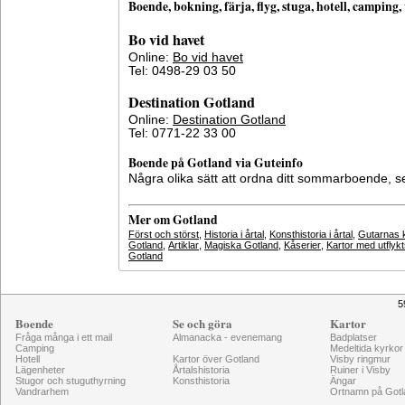
Boende, bokning, färja, flyg, stuga, hotell, campin
Bo vid havet
Online:
Bo vid havet
Tel: 0498-29 03 50
Destination Gotland
Online:
Destination Gotland
Tel: 0771-22 33 00
Boende på Gotland via Guteinfo
Några olika sätt att ordna ditt sommarboende, 
Mer om Gotland
Först och störst
,
Historia i årtal
,
Konsthistoria i årtal
,
Gutarnas k
Gotland
,
Artiklar
,
Magiska Gotland
,
Kåserier
,
Kartor med utflyk
Gotland
5
Boende
Se och göra
Kartor
Fråga många i ett mail
Almanacka - evenemang
Badplatser
Camping
Medeltida kyrkor
Hotell
Kartor över Gotland
Visby ringmur
Lägenheter
Årtalshistoria
Ruiner i Visby
Stugor och stuguthyrning
Konsthistoria
Ängar
Vandrarhem
Ortnamn på Gotl