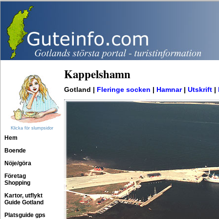
Kappelshamn
Gotland |
Fleringe socken
|
Hamnar
|
Utskrift
|
Klicka för slumpsidor
Hem
Boende
Nöje/göra
Företag
Shopping
Kartor, utflykt
Guide Gotland
Platsguide gps