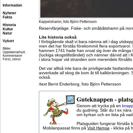
Information
Nyheter
Fakta
Kappelshamn, foto Björn Pettersson
Historia
Reservfärjeläge. Fiske- och småbåtshamn på norr
Kultur
Natur
Lite historia också
Vykort
I förbigående skall vi bara nämna att i dag utskep
men det har förstås förekommit flera exportvaror.
Bilder
hamnen 1741 hade han oroat sig över de många k
Uppdaterat/nytt
(luckiga skogstillståndet) och nämner därvid att i
Kommentarer
Först, störst
i stora hopar vid stranden som merendels försålts t
Det var alltså inte bara de priviligerade fastland
avverkade all skog de kom åt till kalkbränningen.
också.
/text Bernt Enderborg, foto Björn Pettersson
Guteknappen - plats
Genom att trycka på en
knapp
du gudning. Står du t ex nära 
om kyrkan och en lista på vad
Platsguiden fungerar förstås 
Mobilanpassat finns på
Visit Hemse
- klicka på h