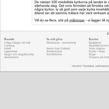
De nästan 100 medeltida kyrkorna på landet är o
allehanda slag. Det vore förmätet att försöka 
några kyrkor, ty så gott som varje kyrka innehål
ibland ser att samma målare har varit verksam på
Vill du se flera, sök på
målningar
- vi lägger till
5
Boende
Se och göra
Kartor
Fråga många i ett mail
Almanacka - evenemang
Badplatser
Camping
Medeltida kyrkor
Hotell
Kartor över Gotland
Visby ringmur
Lägenheter
Årtalshistoria
Ruiner i Visby
Stugor och stuguthyrning
Konsthistoria
Ängar
Vandrarhem
Ortnamn på Gotl
- Annons? Kontakta: webmaster@