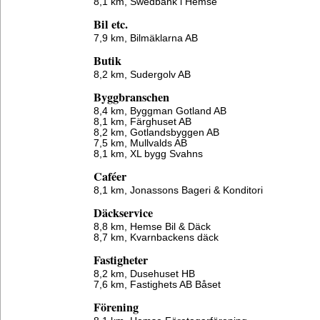
8,1 km,
Swedbank i Hemse
Bil etc.
7,9 km,
Bilmäklarna AB
Butik
8,2 km,
Sudergolv AB
Byggbranschen
8,4 km,
Byggman Gotland AB
8,1 km,
Färghuset AB
8,2 km,
Gotlandsbyggen AB
7,5 km,
Mullvalds AB
8,1 km,
XL bygg Svahns
Caféer
8,1 km,
Jonassons Bageri & Konditori
Däckservice
8,8 km,
Hemse Bil & Däck
8,7 km,
Kvarnbackens däck
Fastigheter
8,2 km,
Dusehuset HB
7,6 km,
Fastighets AB Båset
Förening