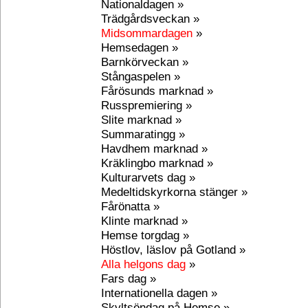
Nationaldagen »
Trädgårdsveckan »
Midsommardagen
»
Hemsedagen »
Barnkörveckan »
Stångaspelen »
Fårösunds marknad »
Russpremiering »
Slite marknad »
Summaratingg »
Havdhem marknad »
Kräklingbo marknad »
Kulturarvets dag »
Medeltidskyrkorna stänger »
Fårönatta »
Klinte marknad »
Hemse torgdag »
Höstlov, läslov på Gotland »
Alla helgons dag
»
Fars dag »
Internationella dagen »
Skyltsöndag på Hemse »