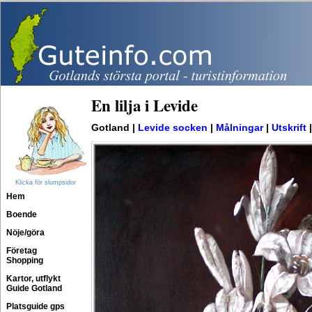
En lilja i Levide
Gotland |
Levide socken
|
Målningar
|
Utskrift
Klicka för slumpsidor
Hem
Boende
Nöje/göra
Företag
Shopping
Kartor, utflykt
Guide Gotland
Platsguide gps