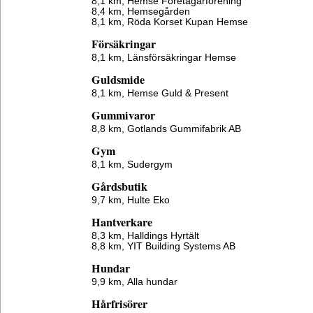
8,1 km,
Hemse Företagarförening
8,4 km,
Hemsegården
8,1 km,
Röda Korset Kupan Hemse
Försäkringar
8,1 km,
Länsförsäkringar Hemse
Guldsmide
8,1 km,
Hemse Guld & Present
Gummivaror
8,8 km,
Gotlands Gummifabrik AB
Gym
8,1 km,
Sudergym
Gårdsbutik
9,7 km,
Hulte Eko
Hantverkare
8,3 km,
Halldings Hyrtält
8,8 km,
YIT Building Systems AB
Hundar
9,9 km,
Alla hundar
Hårfrisörer