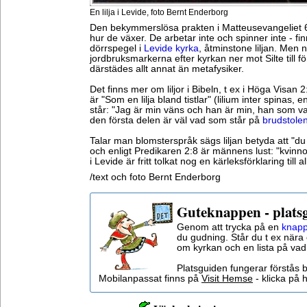
En lilja i Levide, foto Bernt Enderborg
Den bekymmerslösa prakten i Matteusevangeliet 6:
hur de växer. De arbetar inte och spinner inte - f
dörrspegel i
Levide kyrka
, åtminstone liljan. Men
jordbruksmarkerna efter kyrkan ner mot Silte till f
därstädes allt annat än metafysiker.
Det finns mer om liljor i Bibeln, t ex i Höga Visan 
är "Som en lilja bland tistlar" (lilium inter spinas, en
står: "Jag är min väns och han är min, han som valla
den första delen är väl vad som står på
brudstole
Talar man blomsterspråk sägs liljan betyda att "du
och enligt Predikaren 2:8 är männens lust: "kvinnor
i Levide är fritt tolkat nog en kärleksförklaring till a
/text och foto Bernt Enderborg
Guteknappen - plats
Genom att trycka på en
knapp
du gudning. Står du t ex nära 
om kyrkan och en lista på vad
Platsguiden fungerar förstås 
Mobilanpassat finns på
Visit Hemse
- klicka på h