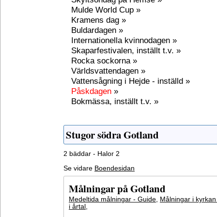
Mulde World Cup »
Kramens dag »
Buldardagen »
Internationella kvinnodagen »
Skaparfestivalen, inställt t.v. »
Rocka sockorna »
Världsvattendagen »
Vattensågning i Hejde - inställd »
Påskdagen
»
Bokmässa, inställt t.v. »
Stugor södra Gotland
2 bäddar - Halor 2
Se vidare
Boendesidan
Målningar på Gotland
Medeltida målningar - Guide
,
Målningar i kyrkan
i årtal
,