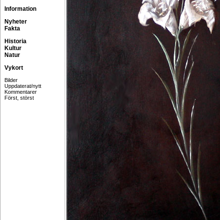
Information
Nyheter
Fakta
Historia
Kultur
Natur
Vykort
Bilder
Uppdaterat/nytt
Kommentarer
Först, störst