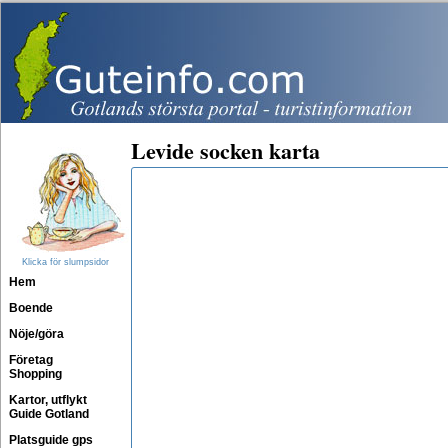
Levide socken karta
Klicka för slumpsidor
Hem
Boende
Nöje/göra
Företag
Shopping
Kartor, utflykt
Guide Gotland
Platsguide gps