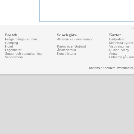
8
Boende
Se och göra
Kartor
Fråga många i ett mail
Almanacka - evenemang
Badplatser
Camping
Medeltida kyrkor
Hotell
Kartor över Gotland
Visby ringmur
Lägenheter
Årtalshistoria
Ruiner i Visby
Stugor och stuguthyrning
Konsthistoria
Ängar
Vandrarhem
Ortnamn på Gotl
- Annons? Kontakta: webmaster@