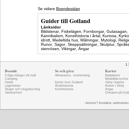
Se vidare
Boendesidan
Guider till Gotland
Länksidor
Bildstenar
,
Fiskelägen
,
Fornborgar
,
Gutasagan
,
Kannibalism
,
Konsthistoria i årtal
,
Kuriosa
,
Kyrko
idrott
,
Medeltida hus
,
Målningar
,
Mytologi
,
Relig
Runor
,
Sagor
,
Skeppsättningar
,
Skulptur
,
Språke
stenrösen
,
Vikingar
,
Ängar
1 
Boende
Se och göra
Kartor
Fråga många i ett mail
Almanacka - evenemang
Badplatser
Camping
Medeltida kyrkor
Hotell
Kartor över Gotland
Visby ringmur
Lägenheter
Årtalshistoria
Ruiner i Visby
Stugor och stuguthyrning
Konsthistoria
Ängar
Vandrarhem
Ortnamn på Gotl
- Annons? Kontakta: webmaster@