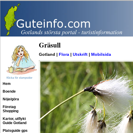
Gräsull
Gotland |
Flora
|
Utskrift
|
Mobilsida
Klicka för slumpsidor
Hem
Boende
Nöje/göra
Företag
Shopping
Kartor, utflykt
Guide Gotland
Platsguide gps