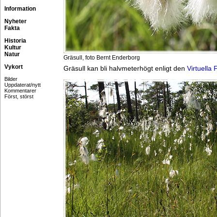
Information
Nyheter
Fakta
Historia
Kultur
Natur
Gräsull, foto Bernt Enderborg
Vykort
Gräsull kan bli halvmeterhögt enligt den
Virtuella 
Bilder
Uppdaterat/nytt
Kommentarer
Först, störst