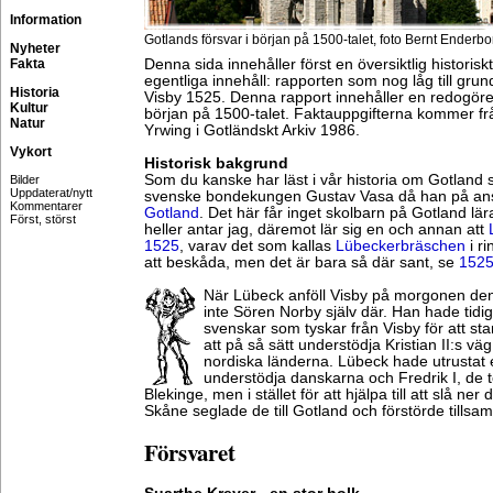
Information
Gotlands försvar i början på 1500-talet, foto Bernt Enderbo
Nyheter
Fakta
Denna sida innehåller först en översiktlig histori
egentliga innehåll: rapporten som nog låg till grun
Historia
Visby 1525. Denna rapport innehåller en redogörel
Kultur
början på 1500-talet. Faktauppgifterna kommer fr
Natur
Yrwing i Gotländskt Arkiv 1986.
Vykort
Historisk bakgrund
Som du kanske har läst i vår historia om Gotland 
Bilder
Uppdaterat/nytt
svenske bondekungen Gustav Vasa då han på ans
Kommentarer
Gotland
. Det här får inget skolbarn på Gotland lär
Först, störst
heller antar jag, däremot lär sig en och annan att
1525
, varav det som kallas
Lübeckerbräschen
i r
att beskåda, men det är bara så där sant, se
1525
När Lübeck anföll Visby på morgonen den
inte Sören Norby själv där. Han hade tidig
svenskar som tyskar från Visby för att sta
att på så sätt understödja Kristian II:s väg 
nordiska länderna. Lübeck hade utrustat en
understödja danskarna och Fredrik I, de t
Blekinge, men i stället för att hjälpa till att slå ne
Skåne seglade de till Gotland och förstörde tills
Försvaret