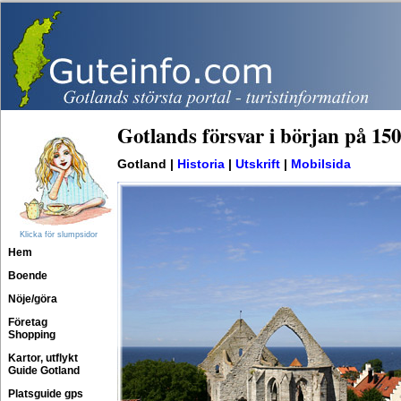
Gotlands försvar i början på 150
Gotland |
Historia
|
Utskrift
|
Mobilsida
Klicka för slumpsidor
Hem
Boende
Nöje/göra
Företag
Shopping
Kartor, utflykt
Guide Gotland
Platsguide gps