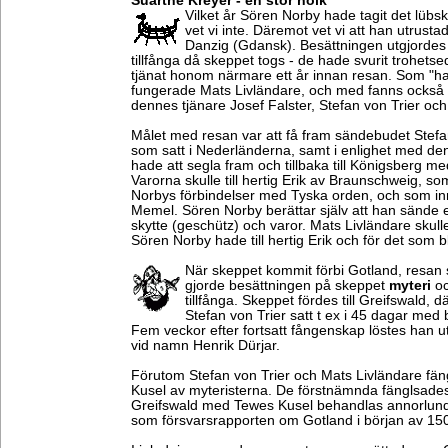
Suarthe Kreyer - en stor holk
Vilket år Sören Norby hade tagit det lüb
vet vi inte. Däremot vet vi att han utrustad
Danzig (Gdansk). Besättningen utgjordes
tillfånga då skeppet togs - de hade svurit trohetse
tjänat honom närmare ett år innan resan. Som "h
fungerade Mats Livländare, och med fanns också
dennes tjänare Josef Falster, Stefan von Trier oc
Målet med resan var att få fram sändebudet Stefan vo
som satt i Nederländerna, samt i enlighet med den
hade att segla fram och tillbaka till Königsberg m
Varorna skulle till hertig Erik av Braunschweig, som
Norbys förbindelser med Tyska orden, och som i
Memel. Sören Norby berättar själv att han sände e
skytte (geschütz) och varor. Mats Livländare skulle 
Sören Norby hade till hertig Erik och för det som b
När skeppet kommit förbi Gotland, resan s
gjorde besättningen på skeppet
myteri
oc
tillfånga. Skeppet fördes till Greifswald, d
Stefan von Trier satt t ex i 45 dagar med 
Fem veckor efter fortsatt fångenskap löstes han 
vid namn Henrik Dürjar.
Förutom Stefan von Trier och Mats Livländare fä
Kusel av myteristerna. De förstnämnda fänglsades 
Greifswald med Tewes Kusel behandlas annorlund
som försvarsrapporten om Gotland i början av 15