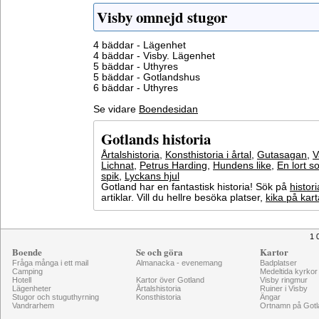
Visby omnejd stugor
4 bäddar - Lägenhet
4 bäddar - Visby. Lägenhet
5 bäddar - Uthyres
5 bäddar - Gotlandshus
6 bäddar - Uthyres
Se vidare
Boendesidan
Gotlands historia
Årtalshistoria
,
Konsthistoria i årtal
,
Gutasagan
,
V
Lichnat
,
Petrus Harding
,
Hundens like
,
En lort s
spik
,
Lyckans hjul
Gotland har en fantastisk historia! Sök på
histori
artiklar. Vill du hellre besöka platser,
kika på kar
1 
Boende
Se och göra
Kartor
Fråga många i ett mail
Almanacka - evenemang
Badplatser
Camping
Medeltida kyrkor
Hotell
Kartor över Gotland
Visby ringmur
Lägenheter
Årtalshistoria
Ruiner i Visby
Stugor och stuguthyrning
Konsthistoria
Ängar
Vandrarhem
Ortnamn på Gotl