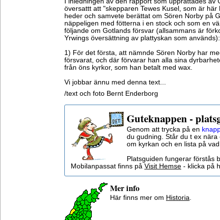
I inledningen av den rapport som upprättades av 
översattt att "skepparen Tewes Kusel, som är här
heder och samvete berättat om Sören Norby på Got
näppeligen med fötterna i en stock och som en vä
följande om Gotlands försvar (allsammans är förk
Yrwings översättning av plattyskan som används):
1) För det första, att nämnde Sören Norby har med g
försvarat, och där förvarar han alla sina dyrbarhet
från öns kyrkor, som han betalt med wax.
Vi jobbar ännu med denna text...
/text och foto Bernt Enderborg
Guteknappen - plats
Genom att trycka på en
knapp
du gudning. Står du t ex nära 
om kyrkan och en lista på vad
Platsguiden fungerar förstås 
Mobilanpassat finns på
Visit Hemse
- klicka på h
Mer info
Här finns mer om
Historia
.