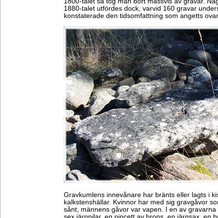
1800-talet så tog man bort massvis av gravar. Nå
1880-talet utfördes dock, varvid 160 gravar unde
konstaterade den tidsomfattning som angetts ova
Gravkumlens innevånare har bränts eller lagts i kis
kalkstenshällar. Kvinnor har med sig gravgåvor s
sånt, männens gåvor var vapen. I en av gravarna f
sex järnpilar, en pincett av brons, en järnsax, en 