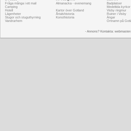
Fråga många i ett mail
Almanacka - evenemang
Badplatser
Camping
Medeltida kyrkor
Hotell
Kartor över Gotland
Visby ringmur
Lägenheter
Årtalshistoria
Ruiner i Visby
Stugor och stuguthyrning
Konsthistoria
Ängar
Vandrarhem
Ortnamn på Gotl
- Annons? Kontakta: webmaster@