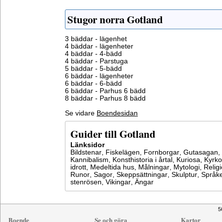
Stugor norra Gotland
3 bäddar - lägenhet
4 bäddar - lägenheter
4 bäddar - 4-bädd
4 bäddar - Parstuga
5 bäddar - 5-bädd
6 bäddar - lägenheter
6 bäddar - 6-bädd
6 bäddar - Parhus 6 bädd
8 bäddar - Parhus 8 bädd
Se vidare
Boendesidan
Guider till Gotland
Länksidor
Bildstenar
,
Fiskelägen
,
Fornborgar
,
Gutasagan
,
Kannibalism
,
Konsthistoria i årtal
,
Kuriosa
,
Kyrko
idrott
,
Medeltida hus
,
Målningar
,
Mytologi
,
Relig
Runor
,
Sagor
,
Skeppsättningar
,
Skulptur
,
Språke
stenrösen
,
Vikingar
,
Ängar
5
Boende
Se och göra
Kartor