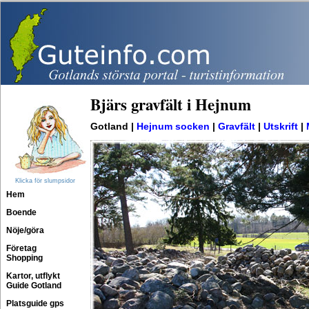
Bjärs gravfält i Hejnum
Gotland |
Hejnum socken
|
Gravfält
|
Utskrift
|
Klicka för slumpsidor
Hem
Boende
Nöje/göra
Företag
Shopping
Kartor, utflykt
Guide Gotland
Platsguide gps