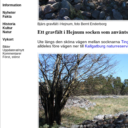
Information
Nyheter
Fakta
Historia
Bjärs gravfält i Hejnum, foto Bernt Enderborg
Kultur
Ett gravfält i Hejnum socken som använts 
Natur
Vykort
Ute längs den sköna vägen mellan socknarna
Tin
alldeles före vägen ner till
Kallgatburg naturreserv
Bilder
Uppdaterat/nytt
Kommentarer
Först, störst