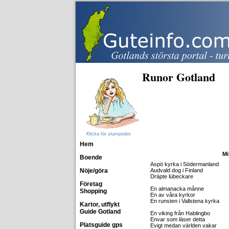
Runor Gotland
Klicka för slumpsidor
Hem
Mi
Boende
Aspö kyrka i Södermanland
Nöje/göra
Audvald dog i Finland
Dräpte lübeckare
Företag
En almanacka månne
Shopping
En av våra kyrkor
En runsten i Vallstena kyrka
Kartor, utflykt
Guide Gotland
En viking från Hablingbo
Envar som läser detta
Platsguide gps
Evigt medan världen vakar