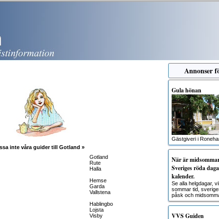
Annonser fö
Gula hönan
Gästgiveri i Roneh
ssa inte våra guider till Gotland »
Gotland
När är midsommar?
Rute
Sveriges röda dagar
Halla
kalender.
Hemse
Se alla helgdagar, 
Garda
sommar tid, sverige
Vallstena
påsk och midsomma
Hablingbo
Lojsta
VVS Guiden
Visby