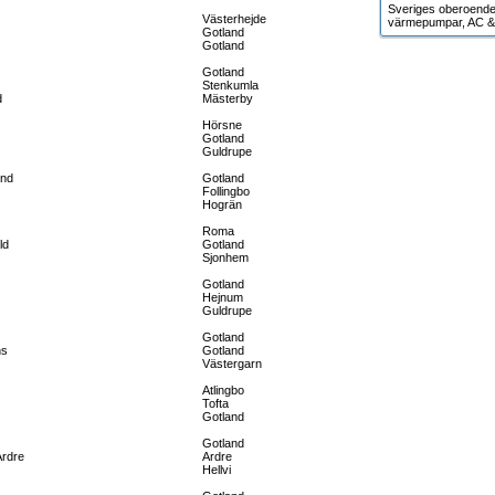
Sveriges oberoende g
Västerhejde
värmepumpar, AC & 
Gotland
Gotland
Gotland
Stenkumla
d
Mästerby
Hörsne
Gotland
Guldrupe
and
Gotland
Follingbo
Hogrän
Roma
ld
Gotland
Sjonhem
Gotland
Hejnum
Guldrupe
Gotland
ns
Gotland
Västergarn
Atlingbo
Tofta
Gotland
Gotland
Ardre
Ardre
Hellvi