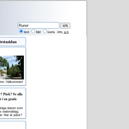
text
bild
karta
info
,
a-ö
rstasidan
amn. Välkommen!
 Påsk? Se alla
 i en gratis
viktiga datum som
s nationaldag,
r. När är påsk?