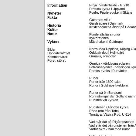
Information
Fröja i Västerhejde - G 210
Frötuna kyrka i Uppland
Fuglie, Fuglie socken i Skåne
Nyheter
Fakta
Gutarnas Aifur
Gårdsägare i Danmark
Historia
Kristendomens ålder på Gotlan
Kultur
Natur
Kunde alla läsa runor
Kylverstenen
Vykort
Mässhaken i Guldrupe
Norrsunda Uppland, Köping Öl
Bilder
Oddgair dog i Holmgård
Uppdaterat/nytt
Ormalur, ormödlor
Kommentarer
Först, störst
Ormica - världsomseglaren
Petroasafyndet - halsringen i gu
Rodfos sveks i Rumänien
Runor
Runor från 1300-talet
Runor i Guldrupe kyrktorn
Runor på ön Berezanj
Runristningar där Gotland näm
Runsten vid kyrkan
Runstenen i Atlingbo kyrka
Röde orm från Tofta
Torsätra, Västra Ryd, U 614
Vad står det på Pilgårdsstenen
Vad står det på runstenen från 
Varför skrev han med runor