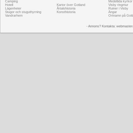
Camping
Medeltida kyrkor
Hotell
Kartor över Gotland
Visby ringmur
Lägenheter
Årtalshistoria
Ruiner i Visby
Stugor och stuguthyrning
Konsthistoria
Ängar
Vandrarhem
Ortnamn på Gotl
- Annons? Kontakta: webmaster@