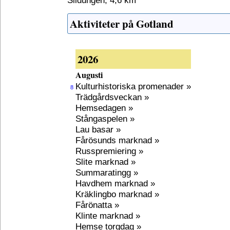
Sildungen, 4,6 km
Aktiviteter på Gotland
2026
Augusti
Kulturhistoriska promenader »
8
Trädgårdsveckan »
Hemsedagen »
Stångaspelen »
Lau basar »
Fårösunds marknad »
Russpremiering »
Slite marknad »
Summaratingg »
Havdhem marknad »
Kräklingbo marknad »
Fårönatta »
Klinte marknad »
Hemse torgdag »