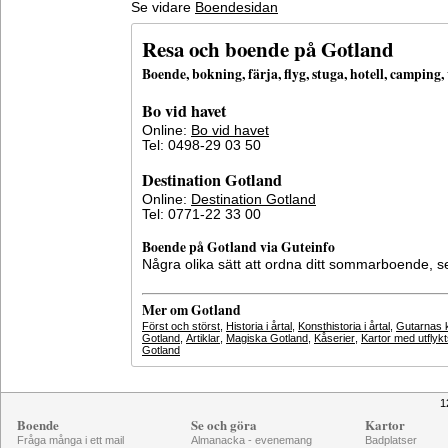
Se vidare
Boendesidan
Resa och boende på Gotland
Boende, bokning, färja, flyg, stuga, hotell, campin
Bo vid havet
Online:
Bo vid havet
Tel: 0498-29 03 50
Destination Gotland
Online:
Destination Gotland
Tel: 0771-22 33 00
Boende på Gotland via Guteinfo
Några olika sätt att ordna ditt sommarboende, 
Mer om Gotland
Först och störst
,
Historia i årtal
,
Konsthistoria i årtal
,
Gutarnas k
Gotland
,
Artiklar
,
Magiska Gotland
,
Kåserier
,
Kartor med utflyk
Gotland
1
Boende
Se och göra
Kartor
Fråga många i ett mail
Almanacka - evenemang
Badplatser