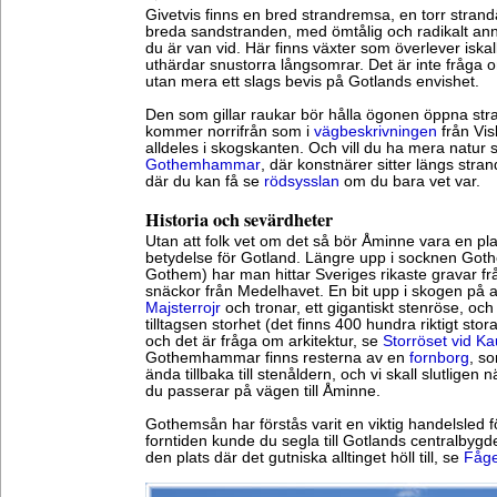
Givetvis finns en bred strandremsa, en torr strand
breda sandstranden, med ömtålig och radikalt ann
du är van vid. Här finns växter som överlever iskall
uthärdar snustorra långsomrar. Det är inte fråg
utan mera ett slags bevis på Gotlands envishet.
Den som gillar raukar bör hålla ögonen öppna str
kommer norrifrån som i
vägbeskrivningen
från Vis
alldeles i skogskanten. Och vill du ha mera natur 
Gothemhammar
, där konstnärer sitter längs str
där du kan få se
rödsysslan
om du bara vet var.
Historia och sevärdheter
Utan att folk vet om det så bör Åminne vara en plat
betydelse för Gotland. Längre upp i socknen Goth
Gothem) har man hittar Sveriges rikaste gravar fr
snäckor från Medelhavet. En bit upp i skogen på 
Majsterrojr
och tronar, ett gigantiskt stenröse, och
tilltagsen storhet (det finns 400 hundra riktigt sto
och det är fråga om arkitektur, se
Storröset vid Ka
Gothemhammar finns resterna av en
fornborg
, s
ända tillbaka till stenåldern, och vi skall slutlige
du passerar på vägen till Åminne.
Gothemsån har förstås varit en viktig handelsled 
forntiden kunde du segla till Gotlands centralbygde
den plats där det gutniska alltinget höll till, se
Fåge