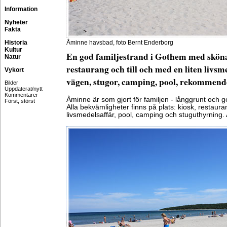
Information
Nyheter
Fakta
Historia
Åminne havsbad, foto Bernt Enderborg
Kultur
En god familjestrand i Gothem med skönas
Natur
restaurang och till och med en liten livsm
Vykort
vägen, stugor, camping, pool, rekommend
Bilder
Uppdaterat/nytt
Kommentarer
Åminne är som gjort för familjen - långgrunt och g
Först, störst
Alla bekvämligheter finns på plats: kiosk, restaura
livsmedelsaffär, pool, camping och stuguthyrning. A