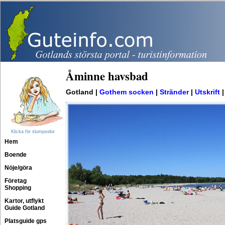
Åminne havsbad
Gotland |
Gothem socken
|
Stränder
|
Utskrift
Klicka för slumpsidor
Hem
Boende
Nöje/göra
Företag
Shopping
Kartor, utflykt
Guide Gotland
Platsguide gps