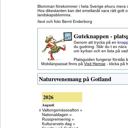
Blomman förekommer i hela Sverige ehuru mera säll
Hos dikestanten kan det emellanåt vara rätt gott
landskapsblomma.
/text och foto Bernt Enderborg
Guteknappen - plats
Genom att trycka på en
knapp
du gudning. Står du t ex nära 
om kyrkan och en lista på vad
Platsguiden fungerar förstås 
Mobilanpassat finns på
Visit Hemse
- klicka på h
Naturevenemang på Gotland
2026
Augusti
Valborgsmässoafton »
8
Nationaldagen »
Russpremiering »
Kulturarvets dag »