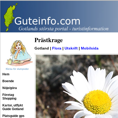
Prästkrage
Gotland |
Flora
|
Utskrift
|
Mobilsida
Klicka för slumpsidor
Hem
Boende
Nöje/göra
Företag
Shopping
Kartor, utflykt
Guide Gotland
Platsguide gps