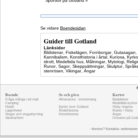
Sportlov på Gotland »
Se vidare
Boendesidan
Guider till Gotland
Länksidor
Bildstenar
,
Fiskelägen
,
Fornborgar
,
Gutasagan
,
Kannibalism
,
Konsthistoria i årtal
,
Kuriosa
,
Kyrko
idrott
,
Medeltida hus
,
Målningar
,
Mytologi
,
Relig
Runor
,
Sagor
,
Skeppsättningar
,
Skulptur
,
Språke
stenrösen
,
Vikingar
,
Ängar
8
Boende
Se och göra
Kartor
Fråga många i ett mail
Almanacka - evenemang
Badplatser
Camping
Medeltida kyrkor
Hotell
Kartor över Gotland
Visby ringmur
Lägenheter
Årtalshistoria
Ruiner i Visby
Stugor och stuguthyrning
Konsthistoria
Ängar
Vandrarhem
Ortnamn på Gotl
- Annons? Kontakta: webmaster@