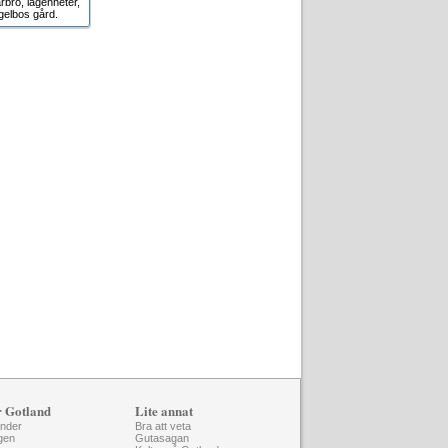
rbro, lägenheter,
gelbos gård.
r Gotland
Lite annat
änder
Bra att veta
gen
Gutasagan