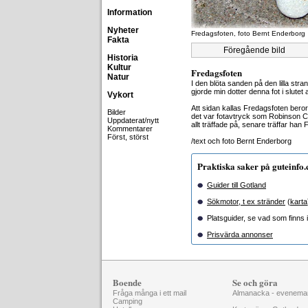
Information
Nyheter
Fredagsfoten, foto Bernt Enderborg
Fakta
Föregående bild
Historia
Kultur
Fredagsfoten
Natur
I den blöta sanden på den lilla stra
gjorde min dotter denna fot i slutet a
Vykort
Att sidan kallas Fredagsfoten beror
Bilder
det var fotavtryck som Robinson C
Uppdaterat/nytt
allt träffade på, senare träffar han 
Kommentarer
Först, störst
/text och foto Bernt Enderborg
Praktiska saker på guteinfo
Guider till Gotland
Sökmotor, t ex stränder
(
karta
Platsguider, se vad som finns i 
Prisvärda annonser
Boende
Se och göra
Fråga många i ett mail
Almanacka - evenema
Camping