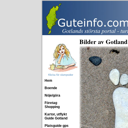
Bilder av Gotland
Klicka för slumpsidor
Hem
Boende
Nöje/göra
Företag
Shopping
Kartor, utflykt
Guide Gotland
Platsguide gps