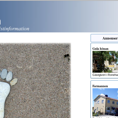
Annonser
Gula hönan
Gästgiveri i Roneh
Farmannen