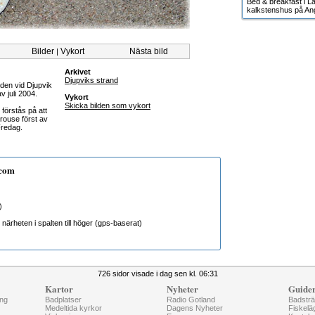
Bed & breakfast i Lä
kalkstenshus på An
Bilder
Vykort
Nästa bild
|
Arkivet
Djupviks strand
nden vid Djupvik
v juli 2004.
Vykort
Skicka bilden som vykort
 förstås på att
rouse först av
Fredag.
.com
)
närheten i spalten till höger (gps-baserat)
726 sidor visade i dag sen kl. 06:31
Kartor
Nyheter
Guide
ng
Badplatser
Radio Gotland
Badstr
Medeltida kyrkor
Dagens Nyheter
Fiskelä