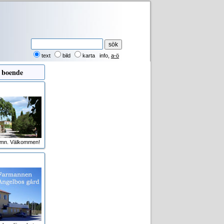
text
bild
karta
info
,
a-ö
 boende
amn. Välkommen!