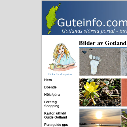
Bilder av Gotland
Klicka för slumpsidor
Hem
Boende
Nöje/göra
Företag
Shopping
Kartor, utflykt
Guide Gotland
Platsguide gps