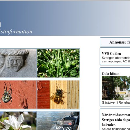
Annonser fö
VVS Guiden
Sveriges oberoende g
värmepumpar, AC & 
Gula hönan
Gästgiveri i Roneh
När är midsommar?
Sveriges röda dagar
kalender.
Se alla helgdagar, 