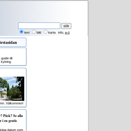
text
bild
karta
info
,
a-ö
rstasidan
uide till
kylning.
amn. Välkommen!
 Påsk? Se alla
 i en gratis
viktiga datum som