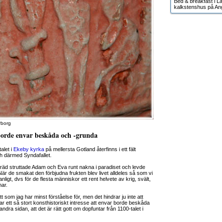
Bed & breakfast i Lä
kalkstenshus på An
rborg
borde envar beskåda och -grunda
alet i
Ekeby kyrka
på mellersta Gotland återfinns i ett fält
h därmed Syndafallet.
räd struttade Adam och Eva runt nakna i paradiset och levde
När de smakat den förbjudna frukten blev livet alldeles så som vi
igt, dvs för de flesta människor ett rent helvete av krig, svält,
mar.
itt som jag har minst förståelse för, men det hindrar ju inte att
r ett så stort konsthistoriskt intresse att envar borde beskåda
dra sidan, att det är rätt gott om dopfuntar från 1100-talet i