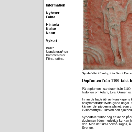
Information
Nyheter
Fakta
Historia
Kultur
Natur
Vykort
Bilder
Uppdaterat/nytt
Kommentarer
Först, störst
Syndafallet i Ekeby, foto Bernt Ende
Dopfunten från 1100-talet 
På dopfunten i sandsten från 1100-t
historien om Adam, Eva, Ormen oc
Innan de hade ätit av kunskapens t
bekymmersfritt livets glada dagar. 
känner det på denna planet, som vanl
kvinnoförtryck, slaveri och sjukdo
Syndafallet tillhör nog ett av de påh
dopfunten i den medeltida kyrkan ha
den. Men det skall också sägas, å an
Sverige.