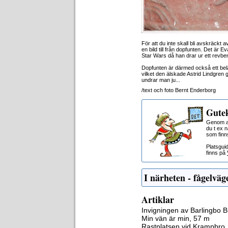
För att du inte skall bli avskräckt 
en bild till från dopfunten. Det är 
Star Wars då han drar ur ett revben
Dopfunten är därmed också ett belä
vilket den älskade Astrid Lindgren 
undrar man ju...
/text och foto Bernt Enderborg
Gutek
Genom at
du t ex 
som finn
Platsgui
finns på
I närheten - fågelväg
Artiklar
Invigningen av Barlingbo B
Min vän är min, 57 m
Rastplatsen vid Krampbro,