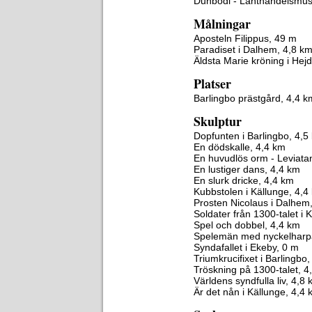
Dunbodi - Lanthandelsmu
Målningar
Aposteln Filippus, 49 m
Paradiset i Dalhem, 4,8 k
Äldsta Marie kröning i Hej
Platser
Barlingbo prästgård, 4,4 k
Skulptur
Dopfunten i Barlingbo, 4,5
En dödskalle, 4,4 km
En huvudlös orm - Leviata
En lustiger dans, 4,4 km
En slurk dricke, 4,4 km
Kubbstolen i Källunge, 4,4
Prosten Nicolaus i Dalhem
Soldater från 1300-talet i 
Spel och dobbel, 4,4 km
Spelemän med nyckelharpa
Syndafallet i Ekeby, 0 m
Triumkrucifixet i Barlingbo
Tröskning på 1300-talet, 4
Världens syndfulla liv, 4,8
Är det nån i Källunge, 4,4