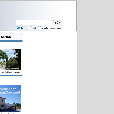
text
bild
karta
info
,
a-ö
 boende
amn. Välkommen!