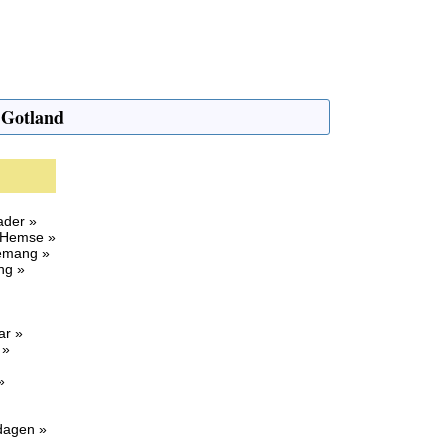
 Gotland
ader »
 Hemse »
nemang »
ng »
ar »
 »
»
sdagen »