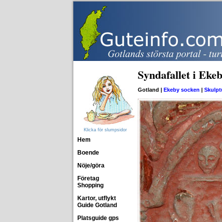
Syndafallet i Eke
Gotland |
Ekeby socken
|
Skulpt
Klicka för slumpsidor
Hem
Boende
Nöje/göra
Företag
Shopping
Kartor, utflykt
Guide Gotland
Platsguide gps