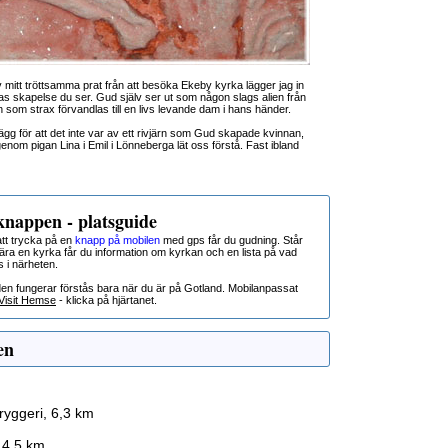
av mitt tröttsamma prat från att besöka Ekeby kyrka lägger jag in
Evas skapelse du ser. Gud själv ser ut som någon slags alien från
 som strax förvandlas till en livs levande dam i hans händer.
gg för att det inte var av ett rivjärn som Gud skapade kvinnan,
genom pigan Lina i Emil i Lönneberga lät oss förstå. Fast ibland
nappen - platsguide
t trycka på en
knapp på mobilen
med gps får du gudning. Står
nära en kyrka får du information om kyrkan och en lista på vad
s i närheten.
den fungerar förstås bara när du är på Gotland. Mobilanpassat
Visit Hemse
- klicka på hjärtanet.
en
ryggeri, 6,3 km
 4,5 km