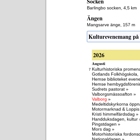
Socken
Barlingbo socken, 4,5 km
Ängen
Mangsarve änge, 157 m
Kulturevenemang på
2026
Augusti
Kulturhistoriska promen
7
Gotlands Folkhögskola,
Hemse biblioteket eve
Hemse hembygdsföreni
Sudrets pastorat »
Valborgsmässoafton »
Valborg
»
Medeltidskyrkorna öppn
Motormarknad & Loppis
Kristi himmelfärdsdag »
Handduksdagen, kultur 
Pingstdagen »
Mors dag »
Motorhistoriska fordon
Nationaldagen »