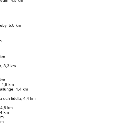
seum, 4,5 km
m
deby, 5,8 km
m
 km
n, 3,3 km
 km
, 4,8 km
Källunge, 4,4 km
 och fiddla, 4,4 km
, 4,5 km
,4 km
 km
 km