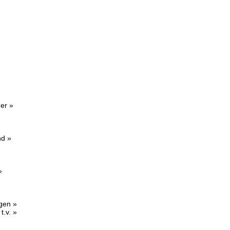
er »
nd »
»
agen »
t.v. »