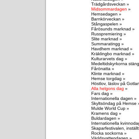
Trädgårdsveckan »
Midsommardagen
»
Hemsedagen »
Barnkörveckan »
Stångaspelen »
Fårösunds marknad »
Russpremiering »
Slite marknad »
Summaratingg »
Havdhem marknad »
Kräklingbo marknad »
Kulturarvets dag »
Medeltidskyrkorna stäng
Fårönatta »
Klinte marknad »
Hemse torgdag »
Höstlov, läslov på Gotla
Alla helgons dag
»
Fars dag »
Internationella dagen »
Skyltsöndag på Hemse 
Mulde World Cup »
Kramens dag »
Buldardagen »
Internationella kvinnod
Skaparfestivalen, inställt 
Rocka sockorna »
Världsvattendagen »