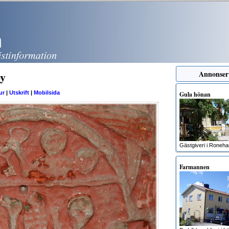
by
Annonser
ur
|
Utskrift
|
Mobilsida
Gula hönan
Gästgiveri i Roneh
Farmannen