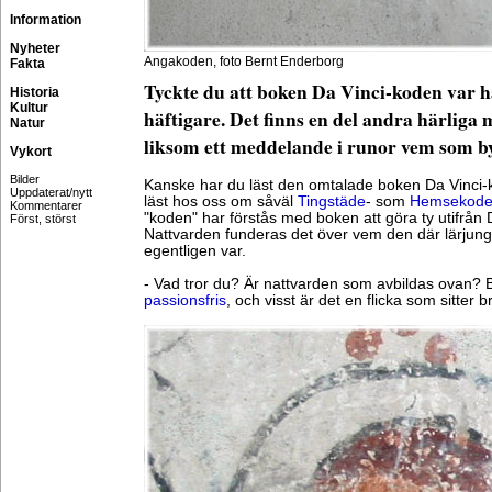
Information
Nyheter
Angakoden, foto Bernt Enderborg
Fakta
Tyckte du att boken Da Vinci-koden var h
Historia
Kultur
häftigare. Det finns en del andra härliga
Natur
liksom ett meddelande i runor vem som b
Vykort
Bilder
Kanske har du läst den omtalade boken Da Vinci
Uppdaterat/nytt
läst hos oss om såväl
Tingstäde
- som
Hemsekod
Kommentarer
"koden" har förstås med boken att göra ty utifrån
Först, störst
Nattvarden funderas det över vem den där lärjun
egentligen var.
- Vad tror du? Är nattvarden som avbildas ovan? B
passionsfris
, och visst är det en flicka som sitter 