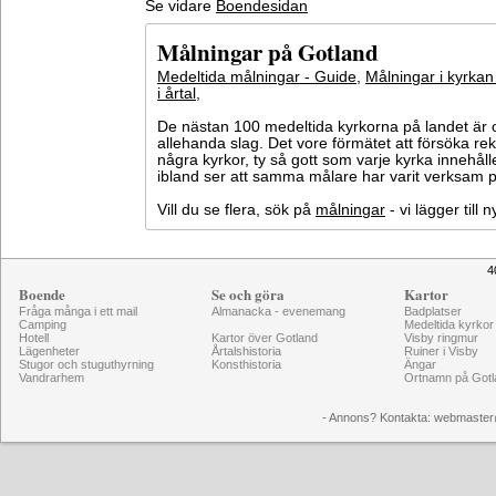
Se vidare
Boendesidan
Målningar på Gotland
Medeltida målningar - Guide
,
Målningar i kyrkan
i årtal
,
De nästan 100 medeltida kyrkorna på landet är o
allehanda slag. Det vore förmätet att försöka 
några kyrkor, ty så gott som varje kyrka innehål
ibland ser att samma målare har varit verksam på
Vill du se flera, sök på
målningar
- vi lägger till
4
Boende
Se och göra
Kartor
Fråga många i ett mail
Almanacka - evenemang
Badplatser
Camping
Medeltida kyrkor
Hotell
Kartor över Gotland
Visby ringmur
Lägenheter
Årtalshistoria
Ruiner i Visby
Stugor och stuguthyrning
Konsthistoria
Ängar
Vandrarhem
Ortnamn på Gotl
- Annons? Kontakta: webmaster@