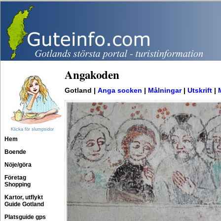
Angakoden
Gotland |
Anga socken
|
Målningar
|
Utskrift
|
Klicka för slumpsidor
Hem
Boende
Nöje/göra
Företag
Shopping
Kartor, utflykt
Guide Gotland
Platsguide gps