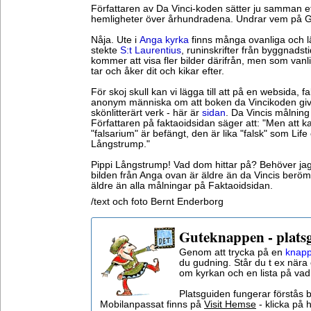
Författaren av Da Vinci-koden sätter ju samman et
hemligheter över århundradena. Undrar vem på 
Nåja. Ute i
Anga kyrka
finns många ovanliga och l
stekte
S:t Laurentius
, runinskrifter från byggnads
kommer att visa fler bilder därifrån, men som vanli
tar och åker dit och kikar efter.
För skoj skull kan vi lägga till att på en websida, f
anonym människa om att boken da Vincikoden givetv
skönlitterärt verk - här är
sidan
. Da Vincis målning
Författaren på faktaoidsidan säger att: "Men att ka
"falsarium" är befängt, den är lika "falsk" som Life 
Långstrump."
Pippi Långstrump! Vad dom hittar på? Behöver jag 
bilden från Anga ovan är äldre än da Vincis berö
äldre än alla målningar på Faktaoidsidan.
/text och foto Bernt Enderborg
Guteknappen - plats
Genom att trycka på en
knapp
du gudning. Står du t ex nära 
om kyrkan och en lista på vad
Platsguiden fungerar förstås 
Mobilanpassat finns på
Visit Hemse
- klicka på h