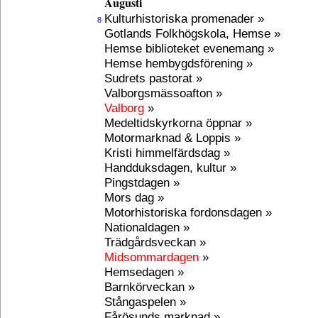
Augusti
Kulturhistoriska promenader »
8
Gotlands Folkhögskola, Hemse »
Hemse biblioteket evenemang »
Hemse hembygdsförening »
Sudrets pastorat »
Valborgsmässoafton »
Valborg
»
Medeltidskyrkorna öppnar »
Motormarknad & Loppis »
Kristi himmelfärdsdag »
Handduksdagen, kultur »
Pingstdagen »
Mors dag »
Motorhistoriska fordonsdagen »
Nationaldagen »
Trädgårdsveckan »
Midsommardagen
»
Hemsedagen »
Barnkörveckan »
Stångaspelen »
Fårösunds marknad »