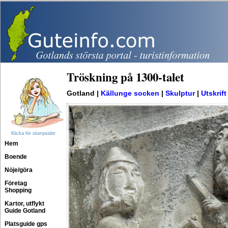
Tröskning på 1300-talet
Gotland |
Källunge socken
|
Skulptur
|
Utskrift
Klicka för slumpsidor
Hem
Boende
Nöje/göra
Företag
Shopping
Kartor, utflykt
Guide Gotland
Platsguide gps