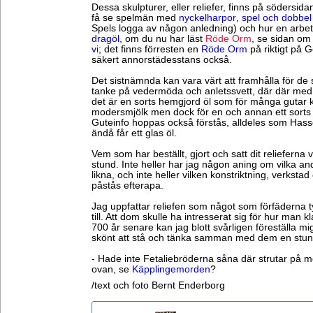
Dessa skulpturer, eller reliefer, finns på södersid
få se spelmän med
nyckelharpor
,
spel och dobbel
Spels logga av någon anledning) och hur en arbetar
dragöl
, om du nu har läst
Röde Orm
, se sidan o
vi
; det finns förresten en
Röde Orm
på riktigt på 
säkert annorstädesstans också.
Det sistnämnda kan vara värt att framhålla för d
tanke på vedermöda och anletssvett, där där med d
det är en sorts hemgjord öl som för många gutar 
modersmjölk men dock för en och annan ett sorts 
Guteinfo hoppas också förstås, alldeles som Hass
ändå får ett glas öl.
Vem som har beställt, gjort och satt dit relieferna v
stund. Inte heller har jag någon aning om vilka an
likna, och inte heller vilken konstriktning, verkstad e
påstås efterapa.
Jag uppfattar reliefen som något som förfäderna t
till. Att dom skulle ha intresserat sig för hur man k
700 år senare kan jag blott svårligen föreställa m
skönt att stå och tänka samman med dem en stund
- Hade inte Fetaliebröderna såna där strutar på 
ovan, se
Käpplingemorden
?
/text och foto Bernt Enderborg