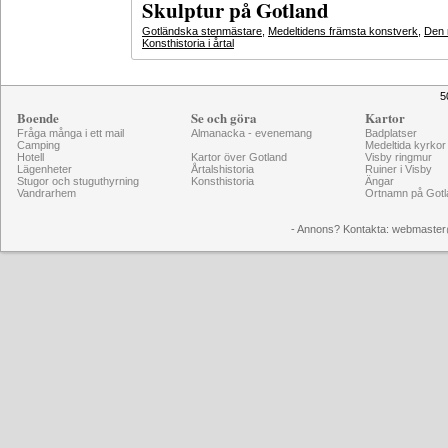
Skulptur på Gotland
Gotländska stenmästare
,
Medeltidens främsta konstverk
,
Den 
Konsthistoria i årtal
5
Boende
Se och göra
Kartor
Fråga många i ett mail
Almanacka - evenemang
Badplatser
Camping
Medeltida kyrkor
Hotell
Kartor över Gotland
Visby ringmur
Lägenheter
Årtalshistoria
Ruiner i Visby
Stugor och stuguthyrning
Konsthistoria
Ängar
Vandrarhem
Ortnamn på Gotl
- Annons? Kontakta: webmaster@