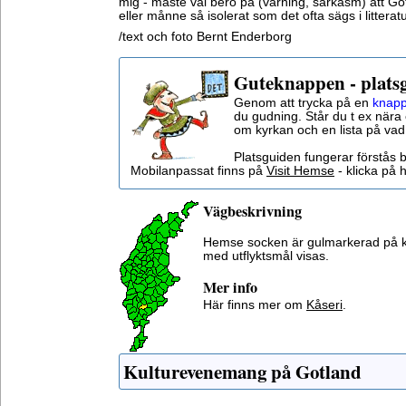
mig - måste väl bero på (varning, sarkasm) att Got
eller månne så isolerat som det ofta sägs i litterat
/text och foto Bernt Enderborg
Guteknappen - plats
Genom att trycka på en
knapp
du gudning. Står du t ex nära 
om kyrkan och en lista på vad
Platsguiden fungerar förstås 
Mobilanpassat finns på
Visit Hemse
- klicka på h
Vägbeskrivning
Hemse socken är gulmarkerad på 
med utflyktsmål visas.
Mer info
Här finns mer om
Kåseri
.
Kulturevenemang på Gotland