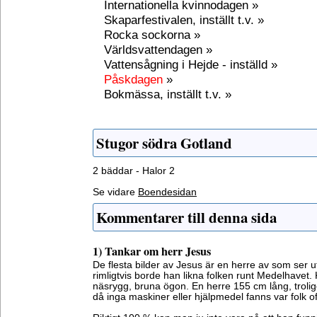
Internationella kvinnodagen »
Skaparfestivalen, inställt t.v. »
Rocka sockorna »
Världsvattendagen »
Vattensågning i Hejde - inställd »
Påskdagen
»
Bokmässa, inställt t.v. »
Stugor södra Gotland
2 bäddar - Halor 2
Se vidare
Boendesidan
Kommentarer till denna sida
1) Tankar om herr Jesus
De flesta bilder av Jesus är en herre av som ser
rimligtvis borde han likna folken runt Medelhavet. K
näsrygg, bruna ögon. En herre 155 cm lång, trolige
då inga maskiner eller hjälpmedel fanns var folk of