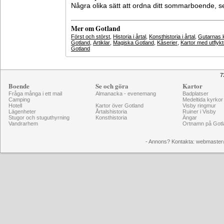
Några olika sätt att ordna ditt sommarboende, 
Mer om Gotland
Först och störst
,
Historia i årtal
,
Konsthistoria i årtal
,
Gutarnas k
Gotland
,
Artiklar
,
Magiska Gotland
,
Kåserier
,
Kartor med utflyk
Gotland
7
Boende
Se och göra
Kartor
Fråga många i ett mail
Almanacka - evenemang
Badplatser
Camping
Medeltida kyrkor
Hotell
Kartor över Gotland
Visby ringmur
Lägenheter
Årtalshistoria
Ruiner i Visby
Stugor och stuguthyrning
Konsthistoria
Ängar
Vandrarhem
Ortnamn på Gotl
- Annons? Kontakta: webmaster@