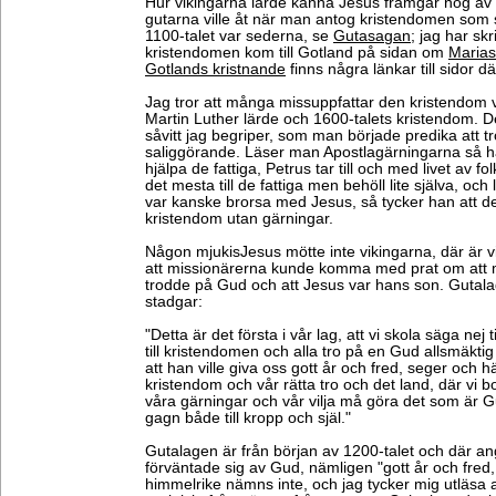
Hur vikingarna lärde känna Jesus framgår nog a
gutarna ville åt när man antog kristendomen som 
1100-talet var sederna, se
Gutasagan
; jag har sk
kristendomen kom till Gotland på sidan om
Marias
Gotlands kristnande
finns några länkar till sidor d
Jag tror att många missuppfattar den kristendom
Martin Luther lärde och 1600-talets kristendom. De
såvitt jag begriper, som man började predika att tr
saliggörande. Läser man Apostlagärningarna så ha
hjälpa de fattiga, Petrus tar till och med livet av f
det mesta till de fattiga men behöll lite själva, o
var kanske brorsa med Jesus, så tycker han att d
kristendom utan gärningar.
Någon mjukisJesus mötte inte vikingarna, där är vi
att missionärerna kunde komma med prat om att ma
trodde på Gud och att Jesus var hans son. Guta
stadgar:
"Detta är det första i vår lag, att vi skola säga ne
till kristendomen och alla tro på en Gud allsmäkt
att han ville giva oss gott år och fred, seger och h
kristendom och vår rätta tro och det land, där vi bo,
våra gärningar och vår vilja må göra det som är Gud 
gagn både till kropp och själ."
Gutalagen är från början av 1200-talet och där ang
förväntade sig av Gud, nämligen "gott år och fred
himmelrike nämns inte, och jag tycker mig utläsa