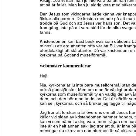
Riktigt 100 % kan man ju inte vara på att han funn
att så är fallet. Man kan ju aldrig veta med säkerhe
Den Jesus som vikingarna lärde känna var knapp
älskar alla barnen. De kristna menade på att man
trodde på Gud och att Jesus var hans son. Det va
framgång, inte på att vara stöd för de allra svag
fanns.
Kristendomen kan bäst beskrivas som dåtidens E
minns ju att argumenten ofta var att EU var framg
ofördelaktigt att stå utanför. Då var kristendom en
kyrkorna på Gotland museiföremål.
webmaster kommenterar
Hej!
Nja, kyrkorna är ju inte bara museiföremål utan de a
också gudstjänster. Men om man är väldigt profa
kyrkorna som museiföremål ty en väldig del av vår k
dem, och den bör man ta del av. Det är därför so
kan se i kyrkorna, och så brukar jag lägga till något
Jag tror att forskarna är överens om att Jesus har 
källor vid sidan av kristendomen nämner honom, t 
kan vi som nämnt aldrig vara, men frågan om huru
inte är en helt annan sak; jag tror att du är inne
meningar du skrev om namnformen är så oklara at