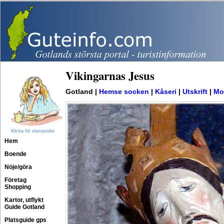
Vikingarnas Jesus
Gotland |
Hemse socken
|
Kåseri
|
Utskrift
|
Mo
Klicka för slumpsidor
Hem
Boende
Nöje/göra
Företag
Shopping
Kartor, utflykt
Guide Gotland
Platsguide gps