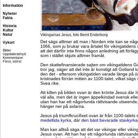
Information
Nyheter
Fakta
Historia
Kultur
Natur
Vikingarnas Jesus, foto Bernt Enderborg
Det sägs alltmer att man i Norden inte kan se någo
Vykort
1066, som ju brukar vara årtalet för vikingatidens 
Bilder
att det därför inte finns någon anledning att förlägga
Uppdaterat/nytt
som i stället skjuts alltmer framåt.
Kommentarer
Först, störst
Den skattefinansierade sajten om vikingatidens Got
tror jag, säger att det inte är konstigt att Gotland 
den det - eftersom vikingatiden varade länge på ö
kristnades förrän mitten av 1100-talet, vilket sägs
Svea rike.
Att killen på bilden ovan är den krönte Jesus där 
väl alla, men det är ingen äppelkindad svensk elle
utan han har ett någorlunda rättvisande utseende, 
hänger ner på axlarna.
Jesus på triumfkrucifixet ovan är från 1100-talets s
medeltida kyrka
, där
den bäst bevarade stavkyrk
Man kan alltså säga att det var vikingar eller vik
Jesus ovan. Att han har ett någorlunda rättvisande 