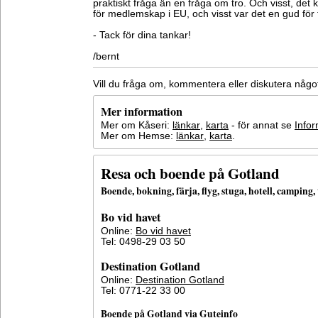
praktiskt fråga än en fråga om tro. Och visst, de
för medlemskap i EU, och visst var det en gud för
- Tack för dina tankar!
/bernt
Vill du fråga om, kommentera eller diskutera någ
Mer information
Mer om Kåseri:
länkar
,
karta
- för annat se
Infor
Mer om Hemse:
länkar
,
karta
.
Resa och boende på Gotland
Boende, bokning, färja, flyg, stuga, hotell, campin
Bo vid havet
Online:
Bo vid havet
Tel: 0498-29 03 50
Destination Gotland
Online:
Destination Gotland
Tel: 0771-22 33 00
Boende på Gotland via Guteinfo