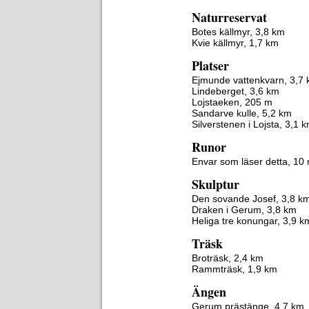
Naturreservat
Botes källmyr, 3,8 km
Kvie källmyr, 1,7 km
Platser
Ejmunde vattenkvarn, 3,7
Lindeberget, 3,6 km
Lojstaeken, 205 m
Sandarve kulle, 5,2 km
Silverstenen i Lojsta, 3,1 
Runor
Envar som läser detta, 10
Skulptur
Den sovande Josef, 3,8 k
Draken i Gerum, 3,8 km
Heliga tre konungar, 3,9 k
Träsk
Broträsk, 2,4 km
Rammträsk, 1,9 km
Ängen
Gerum prästänge, 4,7 km