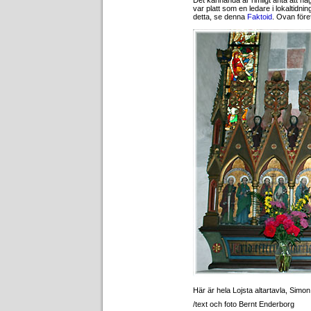
Det kanhända är rimligt anta att någ
var platt som en ledare i lokaltidni
detta, se denna
Faktoid
. Ovan föref
Här är hela Lojsta altartavla, Simon s
/text och foto Bernt Enderborg