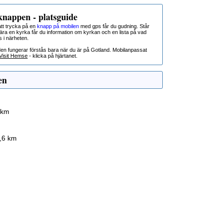
nappen - platsguide
t trycka på en
knapp på mobilen
med gps får du gudning. Står
nära en kyrka får du information om kyrkan och en lista på vad
s i närheten.
den fungerar förstås bara när du är på Gotland. Mobilanpassat
Visit Hemse
- klicka på hjärtanet.
en
 km
3,6 km