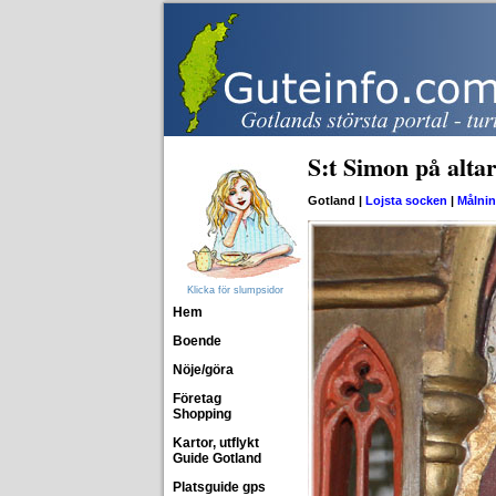
S:t Simon på altar
Gotland |
Lojsta socken
|
Målnin
Klicka för slumpsidor
Hem
Boende
Nöje/göra
Företag
Shopping
Kartor, utflykt
Guide Gotland
Platsguide gps