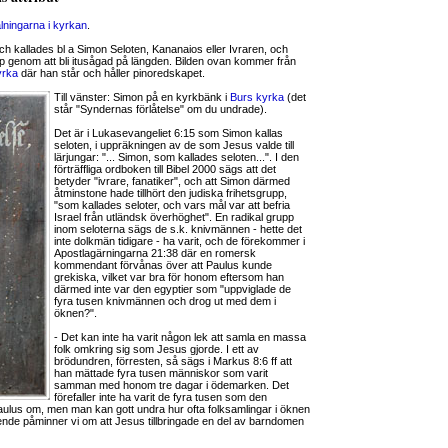
lningarna i kyrkan
.
ch kallades bl a Simon Seloten, Kananaios eller Ivraren, och
ap genom att bli itusågad på längden. Bilden ovan kommer från
yrka
där han står och håller pinoredskapet.
Till vänster: Simon på en kyrkbänk i
Burs kyrka
(det
står "Syndernas förlåtelse" om du undrade).
Det är i Lukasevangeliet 6:15 som Simon kallas
seloten, i uppräkningen av de som Jesus valde till
lärjungar: "... Simon, som kallades seloten...". I den
förträffliga ordboken till Bibel 2000 sägs att det
betyder "ivrare, fanatiker", och att Simon därmed
åtminstone hade tillhört den judiska frihetsgrupp,
"som kallades seloter, och vars mål var att befria
Israel från utländsk överhöghet". En radikal grupp
inom seloterna sägs de s.k. knivmännen - hette det
inte dolkmän tidigare - ha varit, och de förekommer i
Apostlagärningarna 21:38 där en romersk
kommendant förvånas över att Paulus kunde
grekiska, vilket var bra för honom eftersom han
därmed inte var den egyptier som "uppviglade de
fyra tusen knivmännen och drog ut med dem i
öknen?".
- Det kan inte ha varit någon lek att samla en massa
folk omkring sig som Jesus gjorde. I ett av
brödundren, förresten, så sägs i Markus 8:6 ff att
han mättade fyra tusen människor som varit
samman med honom tre dagar i ödemarken. Det
förefaller inte ha varit de fyra tusen som den
lus om, men man kan gott undra hur ofta folksamlingar i öknen
gående påminner vi om att Jesus tillbringade en del av barndomen