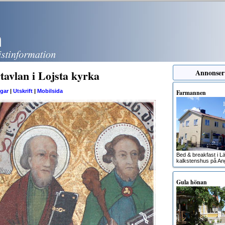
tavlan i Lojsta kyrka
Annonser
gar
|
Utskrift
|
Mobilsida
Farmannen
Bed & breakfast i Lä
kalkstenshus på An
Gula hönan