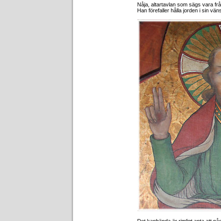
Nåja, altartavlan som sägs vara fr
Han förefaller hålla jorden i sin vä