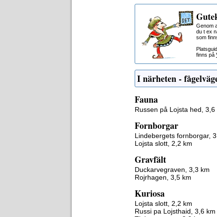
Gutek
Genom at
du t ex 
som finn
Platsgui
finns på
I närheten - fågelväg
Fauna
Russen på Lojsta hed, 3,6
Fornborgar
Lindebergets fornborgar, 
Lojsta slott, 2,2 km
Gravfält
Duckarvegraven, 3,3 km
Rojrhagen, 3,5 km
Kuriosa
Lojsta slott, 2,2 km
Russi pa Lojsthaid, 3,6 km