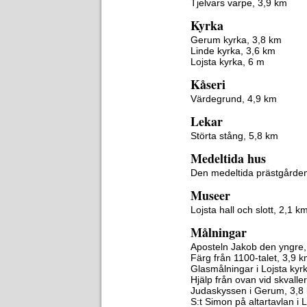
Tjelvars varpe, 3,9 km
Kyrka
Gerum kyrka, 3,8 km
Linde kyrka, 3,6 km
Lojsta kyrka, 6 m
Kåseri
Värdegrund, 4,9 km
Lekar
Störta stång, 5,8 km
Medeltida hus
Den medeltida prästgården
Museer
Lojsta hall och slott, 2,1 k
Målningar
Aposteln Jakob den yngre,
Färg från 1100-talet, 3,9 
Glasmålningar i Lojsta kyr
Hjälp från ovan vid skvalle
Judaskyssen i Gerum, 3,8
S:t Simon på altartavlan i 