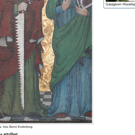
Gästgiveri i Roneh
ka, foto Bernt Enderborg
s attribut