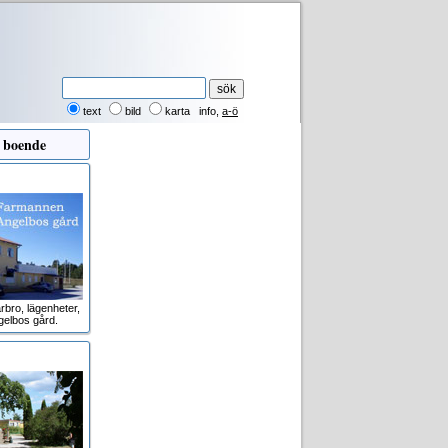
text
bild
karta
info
,
a-ö
 boende
rbro, lägenheter,
gelbos gård.