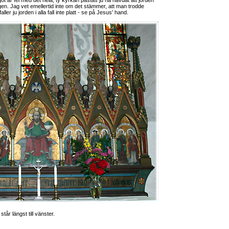
ot är fel med det hela, ty kyrkan påstås ju ha hävdat att jorden
ngen. Jag vet emellertid inte om det stämmer, att man trodde
aller ju jorden i alla fall inte platt - se på Jesus' hand.
tår längst till vänster.