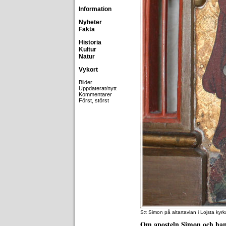
Information
Nyheter
Fakta
Historia
Kultur
Natur
Vykort
Bilder
Uppdaterat/nytt
Kommentarer
Först, störst
S:t Simon på altartavlan i Lojsta kyr
Om aposteln Simon och han