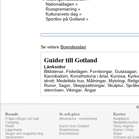
Nationaldagen »
Russpremiering »
Kulturarvets dag »
Sportlov på Gotland »
Se vidare
Boendesidan
Guider till Gotland
Länksidor
Bildstenar
,
Fiskelägen
,
Fornborgar
,
Gutasagan
,
Kannibalism
,
Konsthistoria i årtal
,
Kuriosa
,
Kyrko
idrott
,
Medeltida hus
,
Målningar
,
Mytologi
,
Relig
Runor
,
Sagor
,
Skeppsättningar
,
Skulptur
,
Språke
stenrösen
,
Vikingar
,
Ängar
6
Boende
Se och göra
Kartor
Fråga många i ett mail
Almanacka - evenemang
Badplatser
Camping
Medeltida kyrkor
Hotell
Kartor över Gotland
Visby ringmur
Lägenheter
Årtalshistoria
Ruiner i Visby
Stugor och stuguthyrning
Konsthistoria
Ängar
Vandrarhem
Ortnamn på Gotl