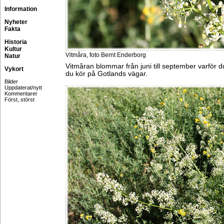
Information
Nyheter
Fakta
Historia
Kultur
Vitmåra, foto Bernt Enderborg
Natur
Vitmåran blommar från juni till september varför d
Vykort
du kör på Gotlands vägar.
Bilder
Uppdaterat/nytt
Kommentarer
Först, störst