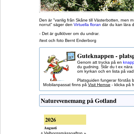
Den är "vanlig från Skåne till Västerbotten, men 
norrut" säger den
Virtuella floran
där du kan lära d
- Det är gulklöver om du undrar.
/text och foto Bernt Enderborg
Guteknappen - plats
Genom att trycka på en
knapp
du gudning. Står du t ex nära 
om kyrkan och en lista på vad
Platsguiden fungerar förstås 
Mobilanpassat finns på
Visit Hemse
- klicka på h
Naturevenemang på Gotland
2026
Augusti
Valborgsmässoafton »
6