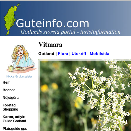
Vitmåra
Gotland |
Flora
|
Utskrift
|
Mobilsida
Klicka för slumpsidor
Hem
Boende
Nöje/göra
Företag
Shopping
Kartor, utflykt
Guide Gotland
Platsguide gps