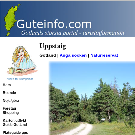
Uppstaig
Gotland |
Anga socken
|
Naturreservat
Klicka för slumpsidor
Hem
Boende
Nöje/göra
Företag
Shopping
Kartor, utflykt
Guide Gotland
Platsguide gps