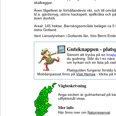
skalbaggar.
Även fågellivet är förhållandevis rikt, och till omr
bl.a. gärdsmyg, större hackspett, spillkråka och p
även duvhök.
Areal: 145 hektar. Barrskogsområde beläget ca 5
östra Gotland.
/text Länsstyrelsen i Gotlands län, foto Bernt End
Guteknappen - plats
Genom att trycka på en
knapp
du gudning. Står du t ex nära 
om kyrkan och en lista på vad
Platsguiden fungerar förstås 
Mobilanpassat finns på
Visit Hemse
- klicka på h
Vägbeskrivning
Anga socken är gulmarkerad på ka
utflyktsmål visas.
Mer info
Här finns mer om
Naturreservat
.