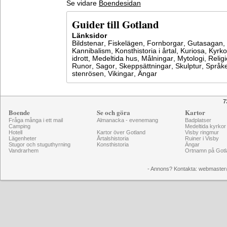
Se vidare
Boendesidan
Guider till Gotland
Länksidor
Bildstenar
,
Fiskelägen
,
Fornborgar
,
Gutasagan
,
Kannibalism
,
Konsthistoria i årtal
,
Kuriosa
,
Kyrko
idrott
,
Medeltida hus
,
Målningar
,
Mytologi
,
Relig
Runor
,
Sagor
,
Skeppsättningar
,
Skulptur
,
Språke
stenrösen
,
Vikingar
,
Ängar
7
Boende
Se och göra
Kartor
Fråga många i ett mail
Almanacka - evenemang
Badplatser
Camping
Medeltida kyrkor
Hotell
Kartor över Gotland
Visby ringmur
Lägenheter
Årtalshistoria
Ruiner i Visby
Stugor och stuguthyrning
Konsthistoria
Ängar
Vandrarhem
Ortnamn på Gotl
- Annons? Kontakta: webmaster@