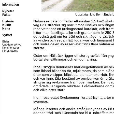
Information
Nyheter
Uppstaig , foto Bernt Ender
Fakta
Naturreservatet omfattar ett nästan 1,5 km2 stor
Historia
Kultur
väg 631 sträcker sig norrut mot Histilles och Äng
Natur
reservatet har en urskogsartad karaktär, och framf
hittar man åtskilliga tallar och granar som är 250
Vykort
det också gott om torrträd och s.k. lågor, d.v.s. t
av vinden och sedan fått ligga kvar och långsamt f
Bilder
och södra delen av reservatet finns flera våtmarke
Uppdaterat/nytt
Kommentarer
största.
Först, störst
Öster om Hällträsk ligger ett stort gravfält från yn
50-tal stensättningar och en domarring.
Inne i skogen domineras markvegetationen av oli
som ibland bildar en tät, mjuk matta, ris som blåbä
örter som vitsippa, blåsippa, stenbär, ekorrbär, li
och var finns täta bestånd av ormbunken örnbräken
slingrar sig revlummer fram över marken. Den vackra
områdets vanligaste orkidéer. I våtmarkerna domi
och olika arter starr.
Inom reservatet förekommer flera sällsynta arter 
svampar.
Många insekter och andra smådjur gynnas av rik t
döende träd, och i Uppstaig har bl.a. påträffats me