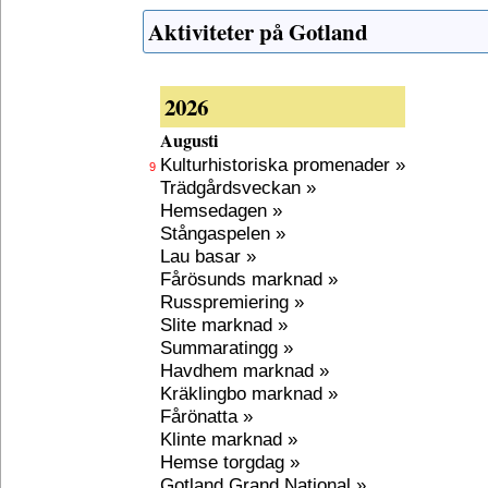
Aktiviteter på Gotland
2026
Augusti
Kulturhistoriska promenader »
9
Trädgårdsveckan »
Hemsedagen »
Stångaspelen »
Lau basar »
Fårösunds marknad »
Russpremiering »
Slite marknad »
Summaratingg »
Havdhem marknad »
Kräklingbo marknad »
Fårönatta »
Klinte marknad »
Hemse torgdag »
Gotland Grand National »