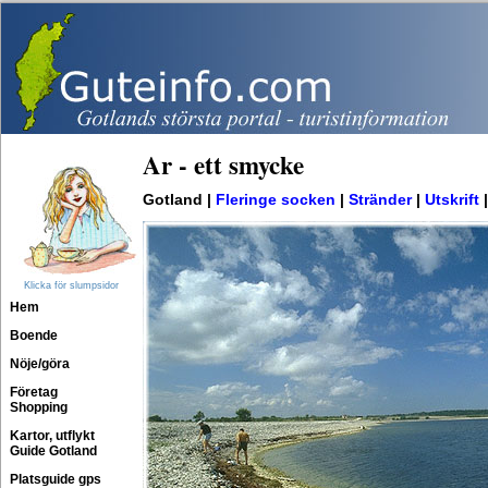
Ar - ett smycke
Gotland |
Fleringe socken
|
Stränder
|
Utskrift
Klicka för slumpsidor
Hem
Boende
Nöje/göra
Företag
Shopping
Kartor, utflykt
Guide Gotland
Platsguide gps