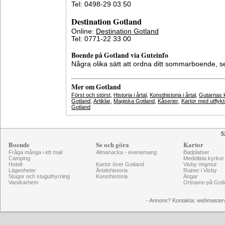
Tel: 0498-29 03 50
Destination Gotland
Online:
Destination Gotland
Tel: 0771-22 33 00
Boende på Gotland via Guteinfo
Några olika sätt att ordna ditt sommarboende, 
Mer om Gotland
Först och störst
,
Historia i årtal
,
Konsthistoria i årtal
,
Gutarnas k
Gotland
,
Artiklar
,
Magiska Gotland
,
Kåserier
,
Kartor med utflyk
Gotland
5
Boende
Se och göra
Kartor
Fråga många i ett mail
Almanacka - evenemang
Badplatser
Camping
Medeltida kyrkor
Hotell
Kartor över Gotland
Visby ringmur
Lägenheter
Årtalshistoria
Ruiner i Visby
Stugor och stuguthyrning
Konsthistoria
Ängar
Vandrarhem
Ortnamn på Gotl
- Annons? Kontakta: webmaster@