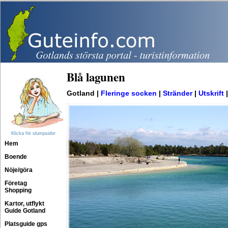
Blå lagunen
Gotland |
Fleringe socken
|
Stränder
|
Utskrift
Klicka för slumpsidor
Hem
Boende
Nöje/göra
Företag
Shopping
Kartor, utflykt
Guide Gotland
Platsguide gps