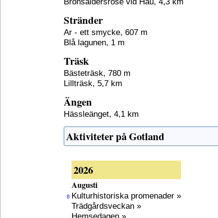
Bronsåldersröse vid Hau, 4,3 km
Stränder
Ar - ett smycke, 607 m
Blå lagunen, 1 m
Träsk
Bästeträsk, 780 m
Lillträsk, 5,7 km
Ängen
Hässleänget, 4,1 km
Aktiviteter på Gotland
2026
Augusti
Kulturhistoriska promenader »
8
Trädgårdsveckan »
Hemsedagen »