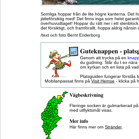
Somliga hoppar från de lite högre kanterna. Det 
jätteförsiktig med! Det finns inga som helst garant
överhuvudtaget! Hoppar du rätt ner i ett stenblock
det försiktigt, och framförallt, hoppa aldrig nånsi
/text och foto Bernt Enderborg
Guteknappen - plats
Genom att trycka på en
knapp
du gudning. Står du t ex nära 
om kyrkan och en lista på vad
Platsguiden fungerar förstås 
Mobilanpassat finns på
Visit Hemse
- klicka på h
Vägbeskrivning
Fleringe socken är gulmarkerad på
med utflyktsmål visas.
Mer info
Här finns mer om
Stränder
.