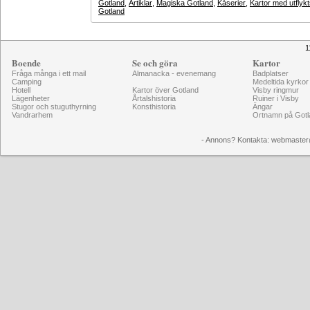
Gotland
,
Artiklar
,
Magiska Gotland
,
Kåserier
,
Kartor med utflyk
Gotland
1
Boende
Se och göra
Kartor
Fråga många i ett mail
Almanacka - evenemang
Badplatser
Camping
Medeltida kyrkor
Hotell
Kartor över Gotland
Visby ringmur
Lägenheter
Årtalshistoria
Ruiner i Visby
Stugor och stuguthyrning
Konsthistoria
Ängar
Vandrarhem
Ortnamn på Gotl
- Annons? Kontakta: webmaster@