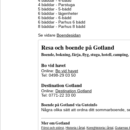
4 bäddar - 4-bädd
4 bäddar - Parstuga
5 bäddar - 5-bädd
6 bäddar - lägenheter
6 bäddar - 6-bädd
6 bäddar - Parhus 6 bädd
8 bäddar - Parhus 8 bädd
Se vidare
Boendesidan
Resa och boende på Gotland
Boende, bokning, färja, flyg, stuga, hotell, campin
Bo vid havet
Online:
Bo vid havet
Tel: 0498-29 03 50
Destination Gotland
Online:
Destination Gotland
Tel: 0771-22 33 00
Boende på Gotland via Guteinfo
Några olika sätt att ordna ditt sommarboende, 
Mer om Gotland
Först och störst
,
Historia i årtal
,
Konsthistoria i årtal
,
Gutarnas k