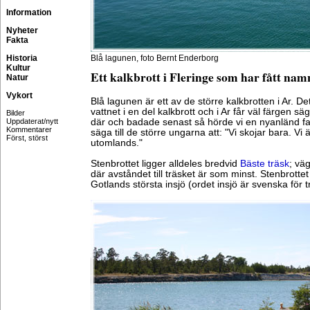
Information
Nyheter
Fakta
Historia
Blå lagunen, foto Bernt Enderborg
Kultur
Ett kalkbrott i Fleringe som har fått namn
Natur
Vykort
Blå lagunen är ett av de större kalkbrotten i Ar. Det
vattnet i en del kalkbrott och i Ar får väl färgen sä
Bilder
Uppdaterat/nytt
där och badade senast så hörde vi en nyanländ fa
Kommentarer
säga till de större ungarna att: "Vi skojar bara. Vi 
Först, störst
utomlands."
Stenbrottet ligger alldeles bredvid
Bäste träsk
; väg
där avståndet till träsket är som minst. Stenbrottet 
Gotlands största insjö (ordet insjö är svenska för 