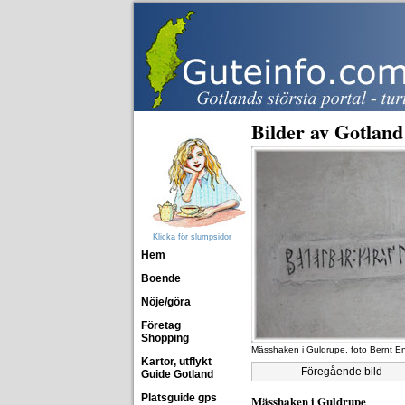
Bilder av Gotland
Klicka för slumpsidor
Hem
Boende
Nöje/göra
Företag
Shopping
Mässhaken i Guldrupe, foto Bernt E
Kartor, utflykt
Föregående bild
Guide Gotland
Platsguide gps
Mässhaken i Guldrupe