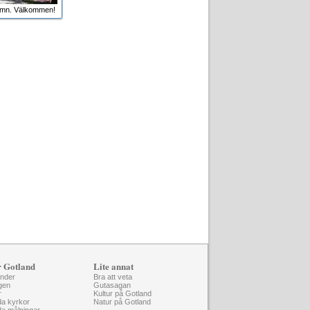
amn. Välkommen!
r Gotland
Lite annat
änder
Bra att veta
gen
Gutasagan
r
Kultur på Gotland
da kyrkor
Natur på Gotland