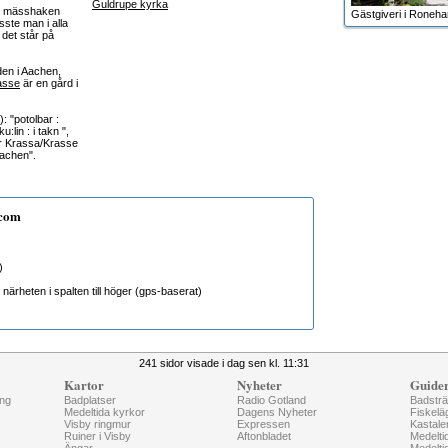
Guldrupe kyrka
ig mässhaken
Gästgiveri i Roneh
ste man i alla
 det står på
den i Aachen,
asse
är en gård i
 "potolbar :
:lin : i takn ",
lfr Krassa/Krasse
achen".
.com
)
närheten i spalten till höger (gps-baserat)
241 sidor visade i dag sen kl. 11:31
Kartor
Nyheter
Guide
ng
Badplatser
Radio Gotland
Badstr
Medeltida kyrkor
Dagens Nyheter
Fiskelä
Visby ringmur
Expressen
Kastale
Ruiner i Visby
Aftonbladet
Medelti