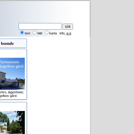
text
bild
karta
info
,
a-ö
 boende
rbro, lägenheter,
gelbos gård.