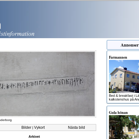
Annonser
Farmannen
Bed & breakfast i Lä
kalkstenshus på An
Gula hönan
nderborg
Bilder
Vykort
Nästa bild
|
Arkivet