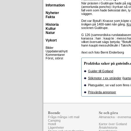
När prästen i Guldrupe hade på s
Information
(annorlunda poncho) i kyrkan så vis
fall vem som hade bekostat den, ty
Nyheter
väggen.
Fakta
Det var Botulf i Krasse som köpte 
Historia
troligen på 1400-talet nån gång.
Kr
socknen Guldrupe.
Kultur
Natur
G 126 (samnordiska rundatabasen):
karassa : han : kaup:te : messo:haku
Vykort
vilket översatt sägs betyda: "Botu
hann kaupti messuhôkulin í Takn/A
Bilder
Uppdaterat/nytt
/text och foto Bernt Enderborg
Kommentarer
Först, störst
Praktiska saker på guteinfo
Guider till Gotland
Sökmotor, t ex stränder
(
karta
Platsguider, se vad som finns i 
Prisvärda annonser
Boende
Se och göra
Fråga många i ett mail
Almanacka - evenema
Camping
Hotell
Kartor över Gotland
Lägenheter
Årtalshistoria