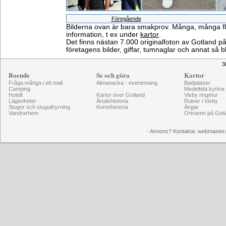
Föregående
Bilderna ovan är bara smakprov. Många, många fler 
information, t ex under
kartor
.
Det finns nästan 7.000 originalfoton av Gotland 
företagens bilder, giffar, tumnaglar och annat så b
3
Boende
Se och göra
Kartor
Fråga många i ett mail
Almanacka - evenemang
Badplatser
Camping
Medeltida kyrkor
Hotell
Kartor över Gotland
Visby ringmur
Lägenheter
Årtalshistoria
Ruiner i Visby
Stugor och stuguthyrning
Konsthistoria
Ängar
Vandrarhem
Ortnamn på Gotl
- Annons? Kontakta: webmaster@