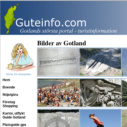
Bilder av Gotland
Klicka för slumpsidor
Hem
Boende
Nöje/göra
Företag
Shopping
Kartor, utflykt
Guide Gotland
Platsguide gps