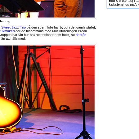
Bed & breakfast i Lä
kalkstenshus på An
derborg
g
Sweet Jazz Trio
på den scen Tolle har byggt i det gamla stallet,
rukmakeri
där de tillsammans med Musikföreningen Preon
ruppen har fått hur bra recensioner som helst, se
de från
 än att hålla med.