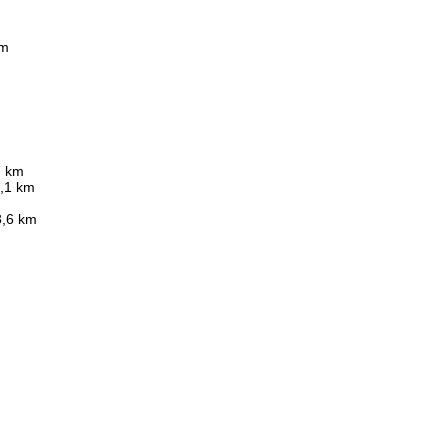
km
7 km
1,1 km
 3,6 km