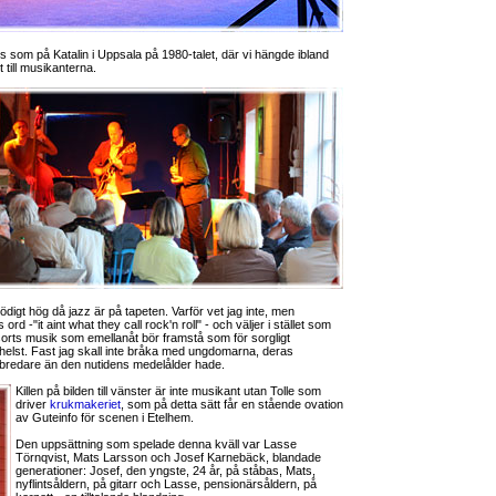
s som på Katalin i Uppsala på 1980-talet, där vi hängde ibland
 till musikanterna.
igt hög då jazz är på tapeten. Varför vet jag inte, men
rd -"it aint what they call rock'n roll" - och väljer i stället som
sorts musik som emellanåt bör framstå som för sorgligt
 helst. Fast jag skall inte bråka med ungdomarna, deras
bredare än den nutidens medelålder hade.
Killen på bilden till vänster är inte musikant utan Tolle som
driver
krukmakeriet
, som på detta sätt får en stående ovation
av Guteinfo för scenen i Etelhem.
Den uppsättning som spelade denna kväll var Lasse
Törnqvist, Mats Larsson och Josef Karnebäck, blandade
generationer: Josef, den yngste, 24 år, på ståbas, Mats,
nyflintsåldern, på gitarr och Lasse, pensionärsåldern, på