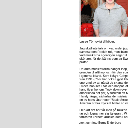
Lasse Törnqvist till höger.
Jag skall inte tala om vad ordet ja
samma som Rock'n roll, men ibland
vad musikerna egentligen säger till
skönare, för det känns som att Swe
pratar.
De olika musikstilarna hänger ihop
grunden till alltihop, och för den s
i texterna ibland. Som i Marc Cohns
från 1991 (Cher har också gjort låten
upprymd av att gå på de skapande 
Street, han ser Elvis och hoppas a
hand över honom, "look down over 
annorlunda det där, ty förutom att 
Handy färgad så kallas den sistnäm
en av hans låtar heter "Beale Stree
Amerika är bra mycket bättre än va
Och allt det här får man på Kruka
tar och lugnar ner sig lite grann. 
förresten kornett, alldeles som Las
/text och foto Bernt Enderborg