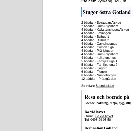
Etelhem kyrkäng, 492 m
Stugor östra Gotland
2 bäddar - Solstugan Alskog
2 bäddar - Rum i Sjonhem
4 bäddar - Kalkstenshuset Alskog
4 bäddar - Lövängen
4 bäddar - Bulhus 1
4 bäddar - Bulhus 2
4 bäddar - Campingstuga
4 bäddar - Combistuga
4 bäddar - Präriehuset
4 bäddar - Rum i Sjonhem
4 bäddar - kalkstenshus
5 bäddar - Familjestuga 1
5 bäddar - Familjestuga 2
6 bäddar - Ljugarn
6 bäddar - Flygeln
6 bäddar - Nunneborgen
12 bäddar - Prästgården
Se vidare
Boendesidan
Resa och boende på
Boende, bokning, färja, flyg, st
Bo vid havet
Online:
Bo vid havet
Tel: 0498-29 03 50
Destination Gotland