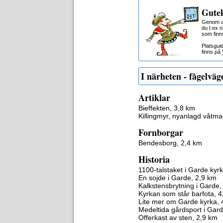
Gutek
Genom at
du t ex 
som finn
Platsgui
finns på
I närheten - fågelväg
Artiklar
Bieffekten, 3,8 km
Killingmyr, nyanlagd våtm
Fornborgar
Bendesborg, 2,4 km
Historia
1100-talstaket i Garde kyr
En sojde i Garde, 2,9 km
Kalkstensbrytning i Garde,
Kyrkan som står barfota, 
Lite mer om Garde kyrka, 
Medeltida gårdsport i Gar
Offerkast av sten, 2,9 km