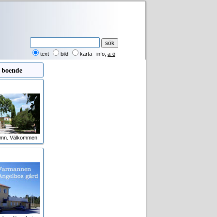
text
bild
karta
info
,
a-ö
 boende
amn. Välkommen!