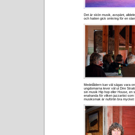
Det är skön musik, avspänt, alldele
och hatten gick omkring för en slant
Medelåldern kan väl sägas vara onöd
ungdomarna lever väl ut Dire Straits o
sin musik Hip hop eller House, en 
enahanda för vilken jazzartist som
musiksmak är nuförtin bra mycket 