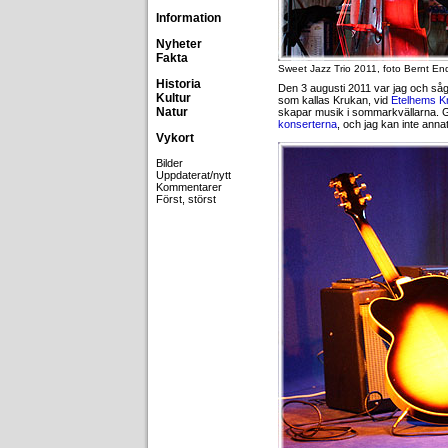
Information
Nyheter
Fakta
Sweet Jazz Trio 2011, foto Bernt En
Historia
Den 3 augusti 2011 var jag och så
Kultur
som kallas Krukan, vid
Etelhems K
Natur
skapar musik i sommarkvällarna. G
konserterna
, och jag kan inte annat
Vykort
Bilder
Uppdaterat/nytt
Kommentarer
Först, störst