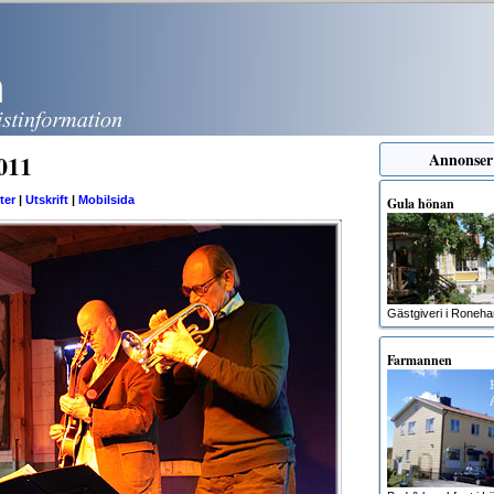
011
Annonser
ter
|
Utskrift
|
Mobilsida
Gula hönan
Gästgiveri i Roneh
Farmannen