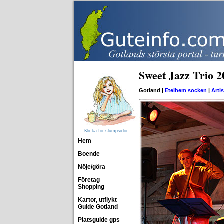
Sweet Jazz Trio 2
Gotland |
Etelhem socken
|
Artis
Klicka för slumpsidor
Hem
Boende
Nöje/göra
Företag
Shopping
Kartor, utflykt
Guide Gotland
Platsguide gps