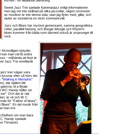
kornett - en tilltalande blandning.
Sweet Jazz Trio spelade Kammarjazz enligt informationen
men jag vet inte skillnad på olika jazzstilar, någon recension
av musiken är inte denna sida, utan jag flyter med, gillar, och
njuter av stunderna en skön sommarkväll.
Jazz och Blues har mycket gemensamt, samma geografiska
rötter, parallell historia, och Boogie Woogie och Rhytm'n
blues kommer från båda som därmed också är ursprunget till
rock.
zz förmodligen betyder,
 kan man väl få undra
 oss - måhända att livet är
et Jazz Trio emellanåt
, jazz kan sägas vara
om lyssnar efter så hörs det
 "
Walking in Memphis
"
), där hjälten blir
gatorna, bl a Beale
tt W.C Handy håller sin
me". Och det är rätt
Marc är vit och W. C.
nde för "Father of blues";
t Blues". En del musik från
d man tror.
n i Etelhem om man bara
W. C. Handy spelade
se Törnqvist.