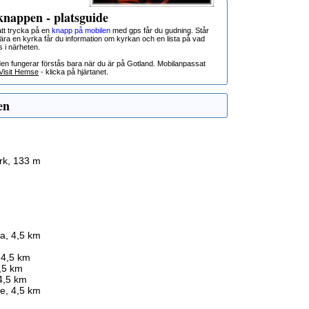
nappen - platsguide
t trycka på en
knapp på mobilen
med gps får du gudning. Står
nära en kyrka får du information om kyrkan och en lista på vad
s i närheten.
den fungerar förstås bara när du är på Gotland. Mobilanpassat
Visit Hemse
- klicka på hjärtanet.
en
ark, 133 m
ka, 4,5 km
 4,5 km
4,5 km
4,5 km
de, 4,5 km