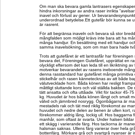
Om man ska bevara gamla lantrasers egenskaper
hindra inkorsningar av andra raser inrikta "avelsa
inavel och förlust av gener. Ur bevarandesynpunk
underordnad betydelse.Ett gutefår bör kunna se ut
är rasrent.
För att begränsa inaveln och bevara så stor bred
mångfalden som möjligt krävs inte bara att ha mån
många handjur. En besättning med ett handjur oc
samma inavelsökning, som om man bara hade två
Trots att gutefåret är ett lantrasfår har föreningen
bevara det, Föreningen Gutefåret, upprättat en ra
olyckligt eftersom det kan leda till en likriktning 
motverkar bevarandet av rasens ineboende mångfal
denna rasstandard har gutefåret många primitiva
stickelhår och rasen kännetecknas av att både ba
välutvecklade horn. Båda könen har resligt framparti
måttligt sluttande kors och väl ställda bakben. De
tätt ansatta och ofta uttåade. Vikt för tackor 45-
kg. Huvudet är hos båda könen långt och smalt me
välvd och jämnbred nosrygg. Ögonbågarna är mar
mestadels rak och tät med riklig förekomst av ma
huvudet och nedre delen av benen är ullen kort, r
förekommer aldrig lång, lockig ull. Hos baggarna f
manhår, som oftast är svarta. Under halsen bilda
ett skägg i varierande färg. Hos tackorna är man
halsman saknas. Ullens färg varierar över hela gr
bottenfärg. Mörkare grå och svartgrå nyanser är 