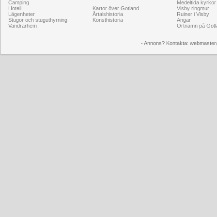
Camping
Medeltida kyrkor
Hotell
Kartor över Gotland
Visby ringmur
Lägenheter
Årtalshistoria
Ruiner i Visby
Stugor och stuguthyrning
Konsthistoria
Ängar
Vandrarhem
Ortnamn på Gotl
- Annons? Kontakta: webmaster@