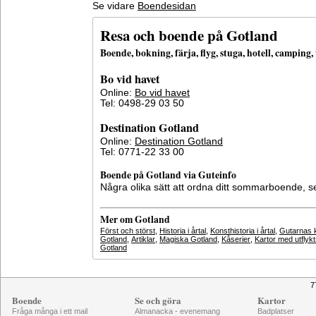
Se vidare
Boendesidan
Resa och boende på Gotland
Boende, bokning, färja, flyg, stuga, hotell, campin
Bo vid havet
Online:
Bo vid havet
Tel: 0498-29 03 50
Destination Gotland
Online:
Destination Gotland
Tel: 0771-22 33 00
Boende på Gotland via Guteinfo
Några olika sätt att ordna ditt sommarboende, 
Mer om Gotland
Först och störst
,
Historia i årtal
,
Konsthistoria i årtal
,
Gutarnas k
Gotland
,
Artiklar
,
Magiska Gotland
,
Kåserier
,
Kartor med utflyk
Gotland
7
Boende
Se och göra
Kartor
Fråga många i ett mail
Almanacka - evenemang
Badplatser