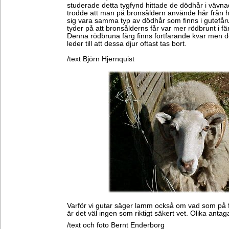
studerade detta tygfynd hittade de dödhår i vävn
trodde att man på bronsåldern använde hår från h
sig vara samma typ av dödhår som finns i gutefår
tyder på att bronsålderns får var mer rödbrunt i f
Denna rödbruna färg finns fortfarande kvar men 
leder till att dessa djur oftast tas bort.
/text Björn Hjernquist
Varför vi gutar säger lamm också om vad som på f
är det väl ingen som riktigt säkert vet. Olika antag
/text och foto Bernt Enderborg