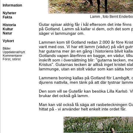
Information
Nyheter
Lamm , foto Bernt Enderbo
Fakta
Gutar spisar aldrig får i kål eftersom det inte finn
Historia
på Gotland. Lamm så kallar vi dem, och det som p
Kultur
Natur
säger vi lammungar om.
Vykort
Lammen kom till Gotland redan 2.000 år före Kristi
varit med oss. Vi har ett lamm (vädur) på vårt gut
Bilder
har gutarna mer än en gång i historiens blivit kall
Uppdaterat/nytt
Gotlands vapen återfinns en bagge, en vädur, til
Kommentarer
Först, störst
inskrift som i översättning blir: "gutarna tecken,
Kristus". Gutarnas tecken är alltså inget kristet sl
lammunge, utan en stolt vädur som kan sätta horn
Lammens boning kallas på Gotland för Lambgift, och 
djurens nattvila, men tänk på att där tystnar lamm
Den som vill se Gutefår kan besöka Lilla Karlsö. 
brukar det också gå lamm.
Man kan väl också få säga att rasbeteckningen Gu
hittat på - vi använder helt enkelt inte ordet får.