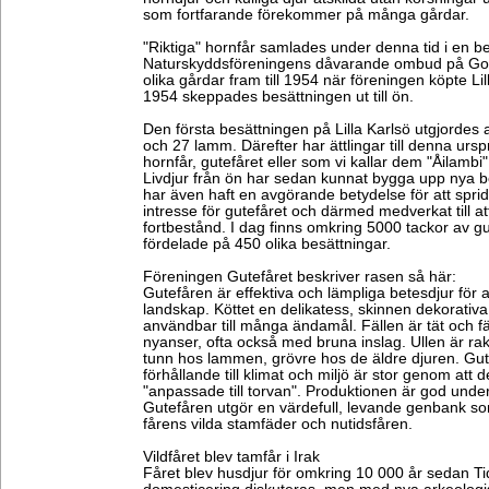
som fortfarande förekommer på många gårdar.
"Riktiga" hornfår samlades under denna tid i en 
Naturskyddsföreningens dåvarande ombud på Gotl
olika gårdar fram till 1954 när föreningen köpte Li
1954 skeppades besättningen ut till ön.
Den första besättningen på Lilla Karlsö utgjordes
och 27 lamm. Därefter har ättlingar till denna urs
hornfår, gutefåret eller som vi kallar dem "Åilambi"
Livdjur från ön har sedan kunnat bygga upp nya be
har även haft en avgörande betydelse för att spri
intresse för gutefåret och därmed medverkat till a
fortbestånd. I dag finns omkring 5000 tackor av g
fördelade på 450 olika besättningar.
Föreningen Gutefåret beskriver rasen så här:
Gutefåren är effektiva och lämpliga betesdjur för 
landskap. Köttet en delikatess, skinnen dekorati
användbar till många ändamål. Fällen är tät och fä
nyanser, ofta också med bruna inslag. Ullen är rak
tunn hos lammen, grövre hos de äldre djuren. Gut
förhållande till klimat och miljö är stor genom att
"anpassade till torvan". Produktionen är god unde
Gutefåren utgör en värdefull, levande genbank som
fårens vilda stamfäder och nutidsfåren.
Vildfåret blev tamfår i Irak
Fåret blev husdjur för omkring 10 000 år sedan Tid