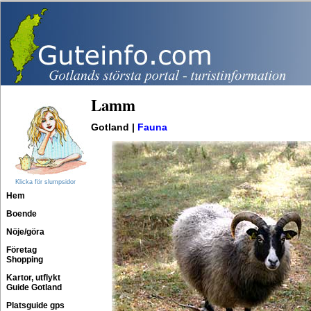
Lamm
Gotland |
Fauna
Klicka för slumpsidor
Hem
Boende
Nöje/göra
Företag
Shopping
Kartor, utflykt
Guide Gotland
Platsguide gps