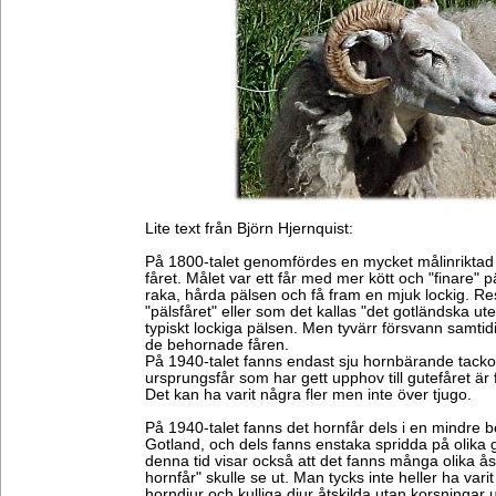
Lite text från Björn Hjernquist:
På 1800-talet genomfördes en mycket målinriktad 
fåret. Målet var ett får med mer kött och "finare" p
raka, hårda pälsen och få fram en mjuk lockig. Res
"pälsfåret" eller som det kallas "det gotländska u
typiskt lockiga pälsen. Men tyvärr försvann samti
de behornade fåren.
På 1940-talet fanns endast sju hornbärande tackor
ursprungsfår som har gett upphov till gutefåret är 
Det kan ha varit några fler men inte över tjugo.
På 1940-talet fanns det hornfår dels i en mindre b
Gotland, och dels fanns enstaka spridda på olika 
denna tid visar också att det fanns många olika åsik
hornfår" skulle se ut. Man tycks inte heller ha vari
horndjur och kulliga djur åtskilda utan korsningar 