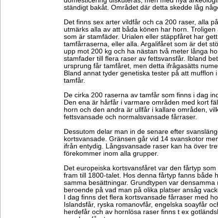
domesticering diskuteras, men med nya arkeologis
ständigt bakåt. Området där detta skedde låg någo
Det finns sex arter vildfår och ca 200 raser, alla p
utmärks alla av att båda könen har horn. Troligen ä
som är stamfäder. Urialen eller stäppfåret har gett 
tamfårraserna, eller alla. Argalifåret som är det st
upp mot 200 kg och ha nästan två meter långa ho
stamfader till flera raser av fettsvansfår. Ibland b
ursprung får tamfåret, men detta ifrågasätts numer
Bland annat tyder genetiska tester på att mufflon i s
tamfår.
De cirka 200 raserna av tamfår som finns i dag in
Den ena är hårfår i varmare områden med kort fä
horn och den andra är ullfår i kallare områden, vilka
fettsvansade och normalsvansade fårraser.
Dessutom delar man in de senare efter svansläng
kortsvansade. Gränsen går vid 14 svanskotor men 
ifrån entydig. Långsvansade raser kan ha över tre
förekommer inom alla grupper.
Det europeiska kortsvansfåret var den fårtyp so
fram till 1800-talet. Hos denna fårtyp fanns både h
samma besättningar. Grundtypen var densamma 
beroende på vad man på olika platser ansåg vacke
I dag finns det flera kortsvansade fårraser med hor
Islandsfår, ryska romanovfår, engelska soayfår oc
herdefår och av hornlösa raser finns t ex gotländ