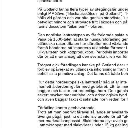
spaelsaufåret.
På Gotland fanns flera typer av utegångsfår under
enligt P A Säve ("Boskapsskötseln på Gotland"). "
hölls vid gården och var ofta ganska storväxta, "
betydligt mindre och strövade fritt i skogen och 
fanns dessutom "åilamben" - öfåren.
Den nordiska lantrastypen av får förlorade sakta
Vasa på 1500-talet lät starta husdjursförädling ge
utländska raser. Staten har därefter med växlande
förmå bönderna att importera utländska fårraser i s
ullkvaliteten och köttproduktion. Periodvis import
därför att man ansåg att den svenska ullen var för 
Trögast gick förädlingen kanske på Gotland där ute
förblev opåverkat av utländska inkorsningar fram t
behöll sina primitiva anlag. Det fanns då både be
Hur detta nordeuropeiska lantrasfår såg ut är inte 
man ett ålderdomligt får med gutefåret. Ett får m
baggar och tackor har ordentliga horn. Den gamla
säkert mycket mer variabel och arkeologiska fynd 
och även baggar faktiskt saknade horn redan för f
Förädling kontra genbevarande
Trots att man bedrivit fåravel så länge är avelsarbe
Sverige pågår just nu ett intensiv arbete för att "ut
mer marknadsanpassat. Slakterierna styr aveln ge
Lammkroppar med slaktvikter under 15 kg ger inge