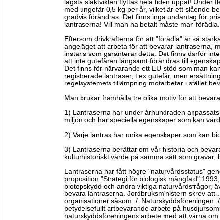
lägsta slaktvikten flyttas hela tiden uppåt! Under f
med ungefär 0,5 kg per år, vilket är ett slående bev
gradvis förändras. Det finns inga undantag för pris
lantraserna! Vill man ha betalt måste man förädla.
Eftersom drivkrafterna för att "förädla" är så stark
angeläget att arbeta för att bevarar lantraserna, m
instans som garanterar detta. Det finns därför inte
att inte gutefåren långsamt förändras till egenskap
Det finns för närvarande ett EU-stöd som man k
registrerade lantraser, t ex gutefår, men ersättni
regelsystemets tillämpning motarbetar i stället be
Man brukar framhålla tre olika motiv för att bevar
1) Lantraserna har under århundraden anpassats t
miljön och har speciella egenskaper som kan vär
2) Varje lantras har unika egenskaper som kan bidr
3) Lantraserna berättar om vår historia och bevar
kulturhistoriskt värde på samma sätt som gravar,
Lantraserna har fått högre "naturvårdsstatus" ge
proposition "Strategi för biologisk mångfald" 199
biotopskydd och andra viktiga naturvårdsfrågor, ä
bevara lantraserna. Jordbruksministern skrev att ..
organisationer såsom ./. Naturskyddsföreningen ./.
betydelsefullt artbevarande arbete på husdjursomr
naturskyddsföreningens arbete med att värna om gu