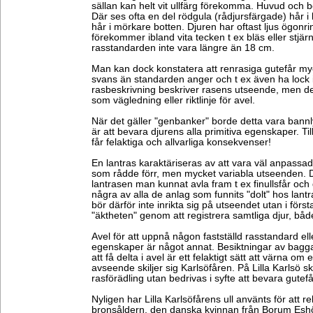
sällan kan helt vit ullfärg förekomma. Huvud och ben
Där ses ofta en del rödgula (rådjursfärgade) hår i l
hår i mörkare botten. Djuren har oftast ljus ögonr
förekommer ibland vita tecken t ex bläs eller stjär
rasstandarden inte vara längre än 18 cm.
Man kan dock konstatera att renrasiga gutefår my
svans än standarden anger och t ex även ha lock 
rasbeskrivning beskriver rasens utseende, men de
som vägledning eller riktlinje för avel.
När det gäller "genbanker" borde detta vara bannlys
är att bevara djurens alla primitiva egenskaper. T
får felaktiga och allvarliga konsekvenser!
En lantras karaktäriseras av att vara väl anpassade
som rådde förr, men mycket variabla utseenden. D
lantrasen man kunnat avla fram t ex finullsfår och 
några av alla de anlag som funnits "dolt" hos lan
bör därför inte inrikta sig på utseendet utan i för
"äktheten" genom att registrera samtliga djur, bå
Avel för att uppnå någon fastställd rasstandard elle
egenskaper är något annat. Besiktningar av bagg
att få delta i avel är ett felaktigt sätt att värna om 
avseende skiljer sig Karlsöfåren. På Lilla Karlsö s
rasförädling utan bedrivas i syfte att bevara gute
Nyligen har Lilla Karlsöfårens ull använts för att r
bronsåldern, den danska kvinnan från Borum Eshöj