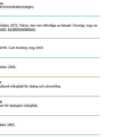
ag.
elekommunikationsdagen.
öddes 1872. Tektor, den sist offentliga avrättade i Sverige, togs av
aven
,
avrättningsplatsen
,.
 1949. Carl Snoilsky dog 1903.
öddes 1806.
y
lturell mångfald för dialog och utveckling.
ng
gen för biologisk mångfald.
ddes 1891.