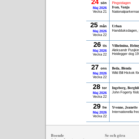
24
sön
Pingstdagen
Ivan, Vanja
Maj
2026
Vecka 21
Nationalparkerna
25
Urban
mån
Handduksdagen,
Maj
2026
Vecka 22
26
Vilhelmina, Helm
tis
Aleksandr Pusjki
Maj
2026
Heidegger dog 19
Vecka 22
27
Beda, Blenda
ons
Wild Bill Hickok f
Maj
2026
Vecka 22
28
Ingeborg, Borghil
tor
John Fogerty föd
Maj
2026
Vecka 22
29
Yvonne, Jeanette
fre
Internationella f
Maj
2026
Vecka 22
Boende
Se och göra