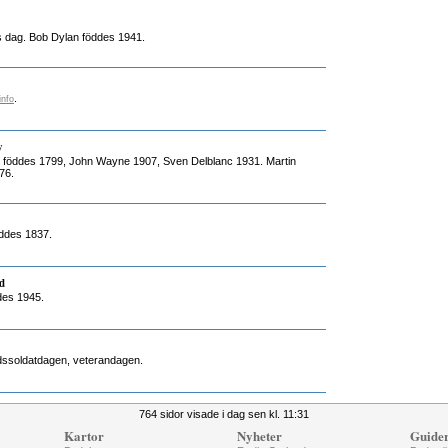
s dag. Bob Dylan föddes 1941.
.
info
y
n föddes 1799, John Wayne 1907, Sven Delblanc 1931. Martin
76.
öddes 1837.
d
des 1945.
redssoldatdagen, veterandagen.
764 sidor visade i dag sen kl. 11:31
Kartor
Nyheter
Guide