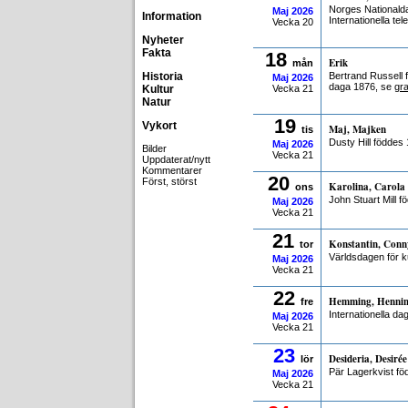
Norges Nationald
Maj
2026
Information
Internationella t
Vecka 20
Nyheter
Fakta
18
Erik
mån
Historia
Bertrand Russell f
Maj
2026
daga 1876, se
gr
Kultur
Vecka 21
Natur
19
Vykort
Maj, Majken
tis
Dusty Hill föddes
Maj
2026
Bilder
Vecka 21
Uppdaterat/nytt
Kommentarer
20
Först, störst
Karolina, Carola
ons
John Stuart Mill f
Maj
2026
Vecka 21
21
Konstantin, Conn
tor
Världsdagen för ku
Maj
2026
Vecka 21
22
Hemming, Henni
fre
Internationella da
Maj
2026
Vecka 21
23
Desideria, Desirée
lör
Pär Lagerkvist fö
Maj
2026
Vecka 21