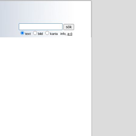
text
bild
karta
info
,
a-ö