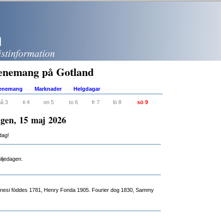
enemang på Gotland
venemang
Marknader
Helgdagar
å 3
ti 4
on 5
to 6
fr 7
lö 8
sö 9
gen, 15 maj 2026
dag!
miljedagen.
nesi föddes 1781, Henry Fonda 1905. Fourier dog 1830, Sammy