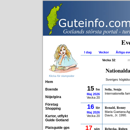
Ev
I dag
Veckor
Årliga e
Vecka 32
:
m
Nationalda
Klicka för slumpsidor
Sveriges högtids
Hem
15
Sofia, Sonja
Boende
fre
Internationella fa
Maj
2026
Nöje/göra
Vecka 20
Företag
16
Ronald, Ronny
lör
Shopping
Maria Gaetana Ag
Maj
2026
Davis, Jr. 1990.
Kartor, utflykt
Vecka 20
Guide Gotland
17
Platsguide gps
Rebecka, Ruben
sön