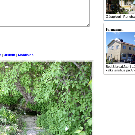
Gästgiveri i Roneh
Farmannen
r
|
Utskrift
|
Mobilsida
Bed & breakfast i Lä
kalkstenshus på An