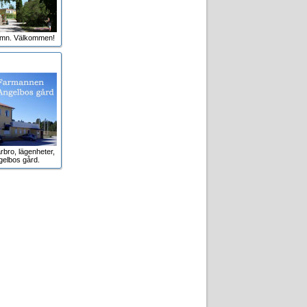
amn. Välkommen!
rbro, lägenheter,
gelbos gård.