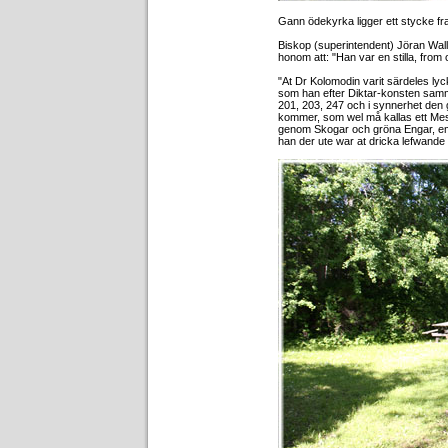
Gann ödekyrka ligger ett stycke fr
Biskop (superintendent) Jöran Wall
honom att: "Han var en stilla, from
"At Dr Kolomodin varit särdeles ly
som han efter Diktar-konsten sam
201, 203, 247 och i synnerhet den
kommer, som wel må kallas ett Me
genom Skogar och gröna Engar, eme
han der ute war at dricka lefwande