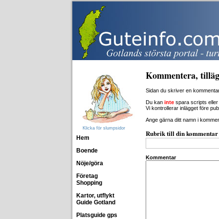
Kommentera, tilläg
Sidan du skriver en kommentar 
Du kan
inte
spara scripts eller 
Vi kontrollerar inlägget före pu
Ange gärna ditt namn i kommenta
Klicka för slumpsidor
Rubrik till din kommentar
Hem
Boende
Kommentar
Nöje/göra
Företag
Shopping
Kartor, utflykt
Guide Gotland
Platsguide gps