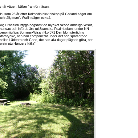
amåt vägen, källan framför näsan.
in, som 26 år efter Kolmodin blev biskop på Gotland säger om
 och tålig man". Wallin säger också:
cklig i Poesien intyga nogsamt de mycket sköna andeliga Wisor,
mansatt och införde äro uti Swenska Psalmboken, under NN
 genomliufliga Sommar-Wisan N:o 371 Den blomstertid nu
starstycke, och han componerat under det han spatserade
llan Lädebro och Gand, det han alla dagar plägade göra, ner
 watn utu Hångers källa".