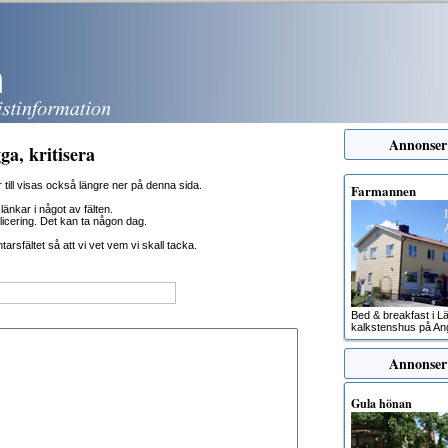
Annonse
ga, kritisera
till visas också längre ner på denna sida.
Farmannen
länkar i något av fälten.
blicering. Det kan ta någon dag.
rsfältet så att vi vet vem vi skall tacka.
Bed & breakfast i Lä
kalkstenshus på An
Annonser
Gula hönan