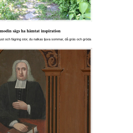
olmodin sägs ha hämtat inspiration
st och fägring stor, du nalkas ljuva sommar, då gräs och gröda