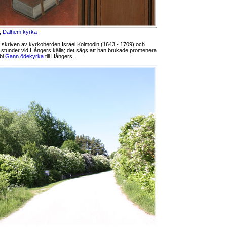
n,
Dalhem kyrka
skriven av kyrkoherden Israel Kolmodin (1643 - 1709) och
 stunder vid Hångers källa; det sägs att han brukade promenera
rbi
Gann ödekyrka
till Hångers.