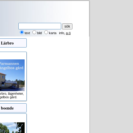
text
bild
karta
info
,
a-ö
r
Lärbro
rbro, lägenheter,
gelbos gård.
 boende