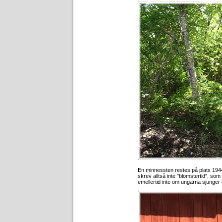
En minnessten restes på plats 1944
skrev alltså inte "blomstertid", so
emellertid inte om ungarna sjunger d