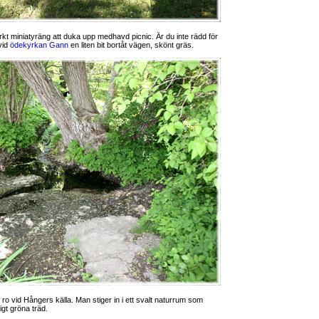
ärkt miniatyräng att duka upp medhavd picnic. Är du inte rädd för
vid
ödekyrkan Gann
en liten bit bortåt vägen, skönt gräs.
 ro vid Hångers källa. Man stiger in i ett svalt naturrum som
igt gröna träd.