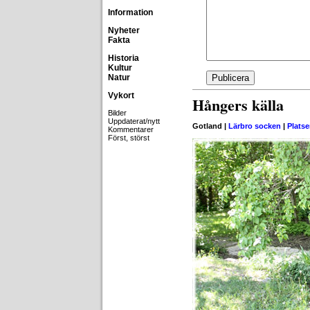
Information
Nyheter
Fakta
Historia
Kultur
Natur
Vykort
Hångers källa
Bilder
Uppdaterat/nytt
Gotland |
Lärbro socken
|
Platse
Kommentarer
Först, störst