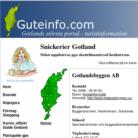
Snickerier Gotland
Sidan uppdateras pga skattefinansierad konkurrens.
Visa träffarna på en karta
Gotlandsbyggen AB
Klicka för slumpsidor
Kontakt
Hem
Tel: 0498 - 48 45 00,
Epost:
Kontaktformulär
Boende
Hemsida:
http://www.gotlandsbyggen.se
Nöje/göra
Branscher
Företag
Byggbranschen
,
Hantverkare
,
Snickerier
,
Shopping
Sökord
Kartor, utflykt
Hemse
Specialsnickerier och byggnadsentreprenad
Guide Gotland
Vägbeskrivning
Platsguide gps
Latitud: 57° 14' 3"