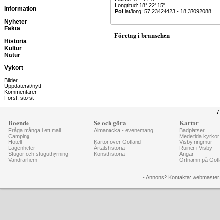
Longtitud: 18° 22' 15"
Information
Poi
lat/long: 57,23424423 - 18,37092088
Nyheter
Fakta
Företag i branschen
Historia
Kultur
Natur
Vykort
Bilder
Uppdaterat/nytt
Kommentarer
Först, störst
7
Boende
Se och göra
Kartor
Fråga många i ett mail
Almanacka - evenemang
Badplatser
Camping
Medeltida kyrkor
Hotell
Kartor över Gotland
Visby ringmur
Lägenheter
Årtalshistoria
Ruiner i Visby
Stugor och stuguthyrning
Konsthistoria
Ängar
Vandrarhem
Ortnamn på Gotl
- Annons? Kontakta: webmaster@