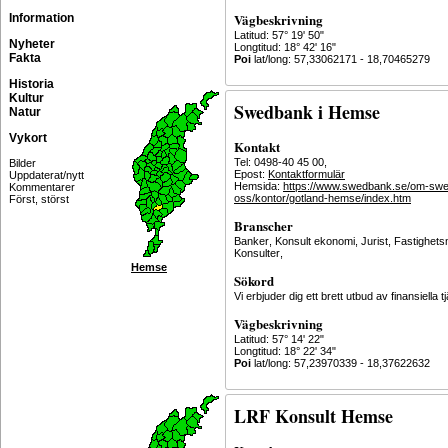
Vägbeskrivning
Information
Latitud: 57° 19' 50"
Nyheter
Longtitud: 18° 42' 16"
Fakta
Poi
lat/long: 57,33062171 - 18,70465279
Historia
Kultur
Swedbank i Hemse
Natur
Vykort
Kontakt
Tel: 0498-40 45 00,
Bilder
Epost:
Kontaktformulär
Uppdaterat/nytt
Hemsida:
https://www.swedbank.se/om-swe
Kommentarer
oss/kontor/gotland-hemse/index.htm
Först, störst
Branscher
Banker
,
Konsult ekonomi
,
Jurist
,
Fastighets
Konsulter
,
Hemse
Sökord
Vi erbjuder dig ett brett utbud av finansiella t
Vägbeskrivning
Latitud: 57° 14' 22"
Longtitud: 18° 22' 34"
Poi
lat/long: 57,23970339 - 18,37622632
LRF Konsult Hemse