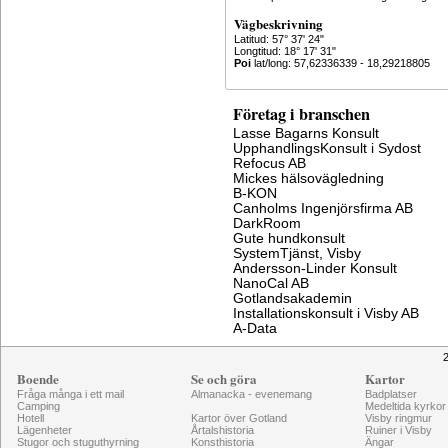
Vägbeskrivning
Latitud: 57° 37' 24"
Longtitud: 18° 17' 31"
Poi
lat/long: 57,62336339 - 18,29218805
Företag i branschen
Lasse Bagarns Konsult
UpphandlingsKonsult i Sydost
Refocus AB
Mickes hälsovägledning
B-KON
Canholms Ingenjörsfirma AB
DarkRoom
Gute hundkonsult
SystemTjänst, Visby
Andersson-Linder Konsult
NanoCal AB
Gotlandsakademin
Installationskonsult i Visby AB
A-Data
2
Boende
Se och göra
Kartor
Fråga många i ett mail
Almanacka - evenemang
Badplatser
Camping
Medeltida kyrkor
Hotell
Kartor över Gotland
Visby ringmur
Lägenheter
Årtalshistoria
Ruiner i Visby
Stugor och stuguthyrning
Konsthistoria
Ängar