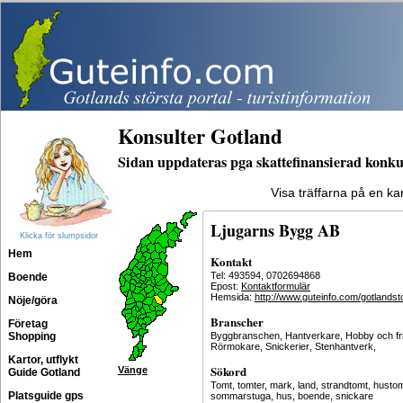
Konsulter Gotland
Sidan uppdateras pga skattefinansierad konku
Visa träffarna på en ka
Ljugarns Bygg AB
Klicka för slumpsidor
Hem
Kontakt
Tel: 493594, 0702694868
Boende
Epost:
Kontaktformulär
Hemsida:
http://www.guteinfo.com/gotlandst
Nöje/göra
Branscher
Företag
Shopping
Byggbranschen
,
Hantverkare
,
Hobby och fri
Rörmokare
,
Snickerier
,
Stenhantverk
,
Kartor, utflykt
Sökord
Vänge
Guide Gotland
Tomt, tomter, mark, land, strandtomt, hustom
Platsguide gps
sommarstuga, hus, boende, snickare