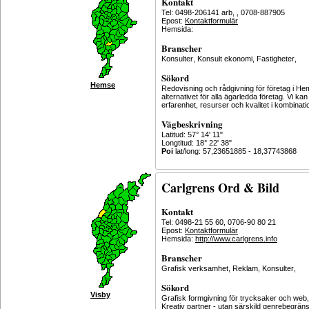
Kontakt
Tel: 0498-206141 arb, , 0708-887905
Epost:
Kontaktformulär
Hemsida:
Branscher
Konsulter
,
Konsult ekonomi
,
Fastigheter
,
Sökord
Hemse
Redovisning och rådgivning för företag i He
alternativet för alla ägarledda företag. Vi k
erfarenhet, resurser och kvalitet i kombinat
Vägbeskrivning
Latitud: 57° 14' 11"
Longtitud: 18° 22' 38"
Poi
lat/long: 57,23651885 - 18,37743868
Carlgrens Ord & Bild
Kontakt
Tel: 0498-21 55 60, 0706-90 80 21
Epost:
Kontaktformulär
Hemsida:
http://www.carlgrens.info
Branscher
Grafisk verksamhet
,
Reklam
,
Konsulter
,
Sökord
Visby
Grafisk formgivning för trycksaker och web, i
Kreativ partner - utan särskild genrebegräns