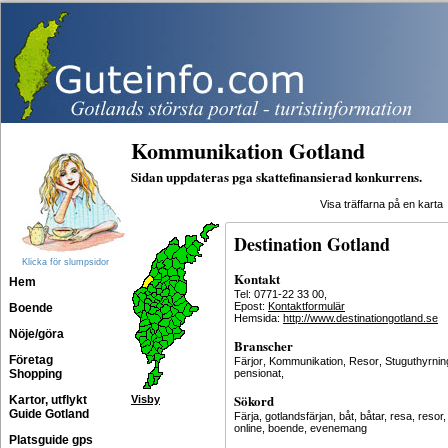
Kommunikation Gotland
Sidan uppdateras pga skattefinansierad konkurrens.
Visa träffarna på en karta
Destination Gotland
Klicka för slumpsidor
Kontakt
Hem
Tel: 0771-22 33 00,
Epost:
Kontaktformulär
Boende
Hemsida:
http://www.destinationgotland.se
Nöje/göra
Branscher
Företag
Färjor
,
Kommunikation
,
Resor
,
Stuguthyrnin
Shopping
pensionat
,
Sökord
Kartor, utflykt
Visby
Guide Gotland
Färja, gotlandsfärjan, båt, båtar, resa, resor,
online, boende, evenemang
Platsguide gps