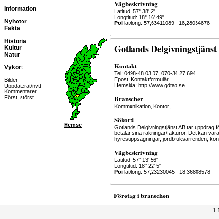
Vägbeskrivning
Information
Latitud: 57° 38' 2"
Longtitud: 18° 16' 49"
Nyheter
Poi
lat/long: 57,63411089 - 18,28034878
Fakta
Historia
Gotlands Delgivningstjäns
Kultur
Natur
Kontakt
Vykort
Tel: 0498-48 03 07, 070-34 27 694
Epost:
Kontaktformulär
Bilder
Hemsida:
http://www.gdtab.se
Uppdaterat/nytt
Kommentarer
Branscher
Först, störst
Kommunikation
,
Kontor
,
Sökord
Hemse
Gotlands Delgivningstjänst AB tar uppdrag f
betalar sina räkningar/fakturor. Det kan vara 
hyresuppsägningar, jordbruksarrenden, ko
Vägbeskrivning
Latitud: 57° 13' 56"
Longtitud: 18° 22' 5"
Poi
lat/long: 57,23230045 - 18,36808578
Företag i branschen
1 