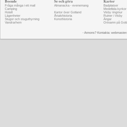
Boende
Se och göra
Kartor
Fråga många i ett mail
Almanacka - evenemang
Badplatser
Camping
Medeltida kyrkor
Hotell
Kartor över Gotland
Visby ringmur
Lägenheter
Årtalshistoria
Ruiner i Visby
Stugor och stuguthyrning
Konsthistoria
Ängar
Vandrarhem
Ortnamn på Gotl
- Annons? Kontakta: webmaster@