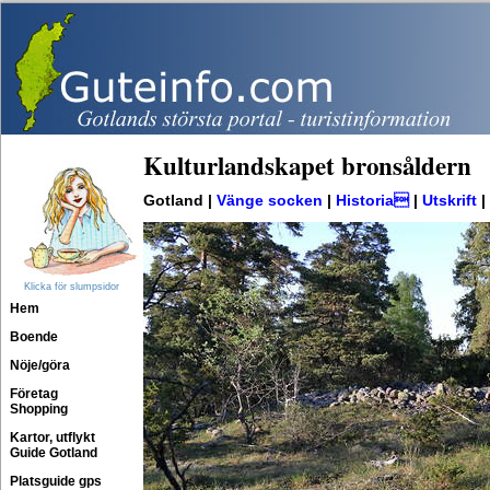
Kulturlandskapet bronsåldern
Gotland |
Vänge socken
|
Historia
|
Utskrift
|
Klicka för slumpsidor
Hem
Boende
Nöje/göra
Företag
Shopping
Kartor, utflykt
Guide Gotland
Platsguide gps