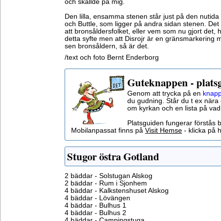
och skällde på mig.
Den lilla, ensamma stenen står just på den nutid
och Buttle, som ligger på andra sidan stenen. Det g
att bronsåldersfolket, eller vem som nu gjort det, ha
detta syfte men att Disrojr är en gränsmarkering 
sen bronsåldern, så är det.
/text och foto Bernt Enderborg
Guteknappen - plats
Genom att trycka på en
knapp
du gudning. Står du t ex nära 
om kyrkan och en lista på vad
Platsguiden fungerar förstås 
Mobilanpassat finns på
Visit Hemse
- klicka på h
Stugor östra Gotland
2 bäddar - Solstugan Alskog
2 bäddar - Rum i Sjonhem
4 bäddar - Kalkstenshuset Alskog
4 bäddar - Lövängen
4 bäddar - Bulhus 1
4 bäddar - Bulhus 2
4 bäddar - Campingstuga