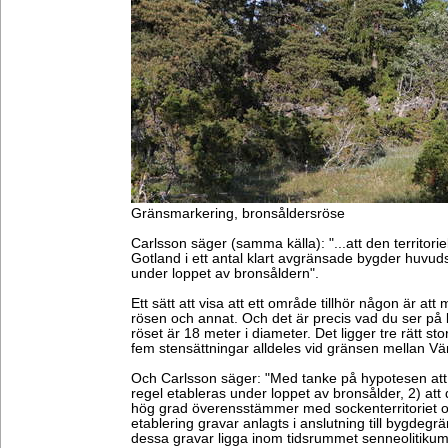
Gränsmarkering, bronsåldersröse
Carlsson säger (samma källa): "...att den territori
Gotland i ett antal klart avgränsade bygder huvuds
under loppet av bronsåldern".
Ett sätt att visa att ett område tillhör någon är at
rösen och annat. Och det är precis vad du ser på b
röset är 18 meter i diameter. Det ligger tre rätt s
fem stensättningar alldeles vid gränsen mellan Vä
Och Carlsson säger: "Med tanke på hypotesen att
regel etableras under loppet av bronsålder, 2) att
hög grad överensstämmer med sockenterritoriet o
etablering gravar anlagts i anslutning till bygdeg
dessa gravar ligga inom tidsrummet senneolitikum-