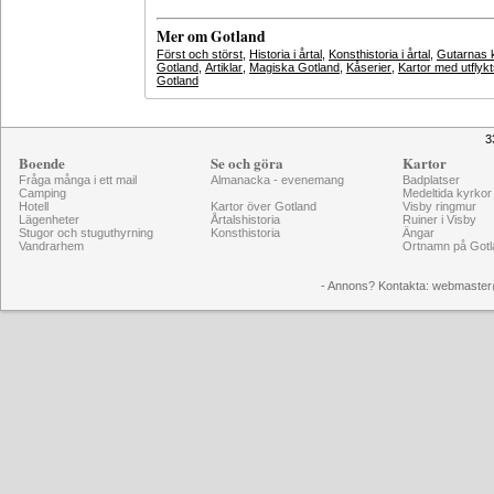
Mer om Gotland
Först och störst
,
Historia i årtal
,
Konsthistoria i årtal
,
Gutarnas k
Gotland
,
Artiklar
,
Magiska Gotland
,
Kåserier
,
Kartor med utflyk
Gotland
3
Boende
Se och göra
Kartor
Fråga många i ett mail
Almanacka - evenemang
Badplatser
Camping
Medeltida kyrkor
Hotell
Kartor över Gotland
Visby ringmur
Lägenheter
Årtalshistoria
Ruiner i Visby
Stugor och stuguthyrning
Konsthistoria
Ängar
Vandrarhem
Ortnamn på Gotl
- Annons? Kontakta: webmaster@