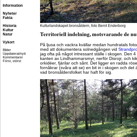
Information
Nyheter
Fakta
Historia
Kulturlandskapet bronsåldern, foto Bernt Enderborg
Kultur
Territoriell indelning, motsvarande de n
Natur
Vykort
På ljusa och vackra kvällar medan hundratals foto
med att dokumentera solnedgången vid
Strandp
Bilder
Uppdaterat/nytt
jag ofta på något intressant ställe i skogen. Den 4 
Kommentarer
kanten av Lindhammarsmyr, nerför Disrojr, och ki
Först, störst
orkidéer, fjärilar och sånt. Det ligger en radda rös
fornåkrar (svåra att se) en bit in i skogen och det ä
vad bronsåldersfolket har haft för sig.