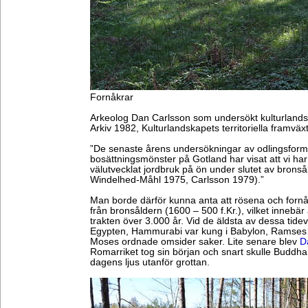
Fornåkrar
Arkeolog Dan Carlsson som undersökt kulturlands
Arkiv 1982, Kulturlandskapets territoriella framväxt
”De senaste årens undersökningar av odlingsform
bosättningsmönster på Gotland har visat att vi ha
välutvecklat jordbruk på ön under slutet av bronså
Windelhed-Måhl 1975, Carlsson 1979).”
Man borde därför kunna anta att rösena och fornåkr
från bronsåldern (1600 – 500 f.Kr.), vilket innebär a
trakten över 3.000 år. Vid de äldsta av dessa tidev
Egypten, Hammurabi var kung i Babylon, Ramses 
Moses ordnade omsider saker. Lite senare blev
D
Romarriket tog sin början och snart skulle Buddha
dagens ljus utanför grottan.