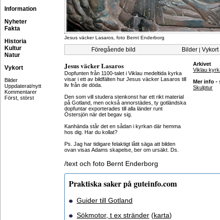
Information
Nyheter
Fakta
Jesus väcker Lasaros, foto Bernt Enderborg
Historia
Kultur
Föregående bild
Bilder
Vykort
|
Natur
Jesus väcker Lasaros
Arkivet
Vykort
Viklau kyrk
Dopfunten från 1100-talet i Viklau medeltida kyrka
visar i ett av bildfälten hur Jesus väcker Lasaros till
Bilder
Mer info -
liv från de döda.
Uppdaterat/nytt
Skulptur
Kommentarer
Den som vill studera stenkonst har ett rikt material
Först, störst
på Gotland, men också annorstädes, ty gotländska
dopfuntar exporterades till alla länder runt
Östersjön när det begav sig.
Kanhända står det en sådan i kyrkan där hemma
hos dig. Har du kollat?
Ps. Jag har tidigare felaktigt låtit säga att bilden
ovan visas Adams skapelse, ber om ursäkt. Ds.
/text och foto Bernt Enderborg
Praktiska saker på guteinfo.com
Guider till Gotland
Sökmotor, t ex stränder
(
karta
)