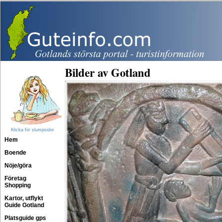
Bilder av Gotland
Klicka för slumpsidor
Hem
Boende
Nöje/göra
Företag
Shopping
Kartor, utflykt
Guide Gotland
Platsguide gps