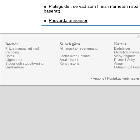
Platsguider, se vad som finns i närheten i spalt
baserat)
Prisvärda annonser
8
Boende
Se och göra
Kartor
Fråga många i ett mail
Almanacka - evenemang
Badplatser
Camping
Medeltida kyrkor
Hotell
Kartor över Gotland
Visby ringmur
Lägenheter
Årtalshistoria
Ruiner i Visby
Stugor och stuguthyrning
Konsthistoria
Ängar
Vandrarhem
Ortnamn på Gotl
- Annons? Kontakta: webmaster@