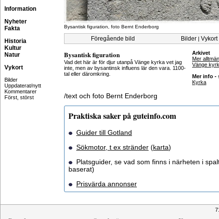
Information
Nyheter
Bysantisk figuration, foto Bernt Enderborg
Fakta
Föregående bild
Bilder
Vykort
|
Historia
Kultur
Bysantisk figuration
Arkivet
Natur
Mer alltmä
Vad det här är för djur utanpå Vänge kyrka vet jag
Vänge kyr
Vykort
inte, men av bysantinsk influens lär den vara. 1100-
tal eller däromkring.
Mer info -
Bilder
Kyrka
Uppdaterat/nytt
Kommentarer
/text och foto Bernt Enderborg
Först, störst
Praktiska saker på guteinfo.com
Guider till Gotland
Sökmotor, t ex stränder
(
karta
)
Platsguider, se vad som finns i närheten i spalt
baserat)
Prisvärda annonser
7