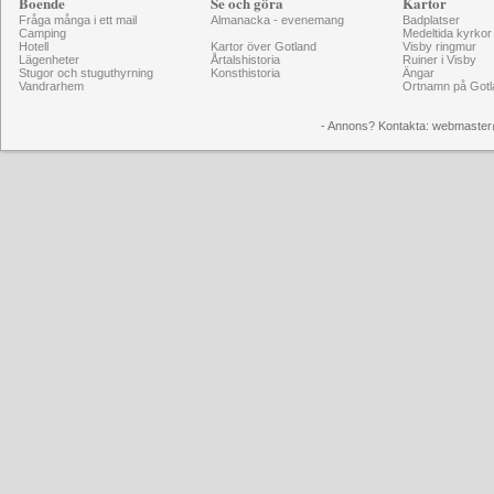
Boende
Se och göra
Kartor
Fråga många i ett mail
Almanacka - evenemang
Badplatser
Camping
Medeltida kyrkor
Hotell
Kartor över Gotland
Visby ringmur
Lägenheter
Årtalshistoria
Ruiner i Visby
Stugor och stuguthyrning
Konsthistoria
Ängar
Vandrarhem
Ortnamn på Gotl
- Annons? Kontakta: webmaster@