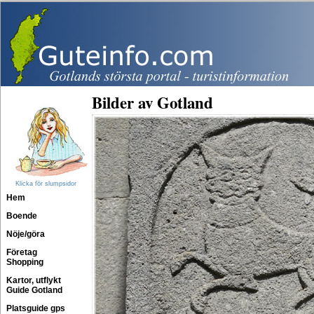
Bilder av Gotland
Klicka för slumpsidor
Hem
Boende
Nöje/göra
Företag
Shopping
Kartor, utflykt
Guide Gotland
Platsguide gps