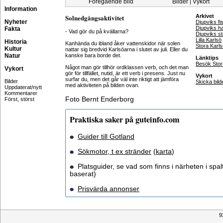
Föregående bild
Bilder
Vykort
|
Information
Solnedgångsaktivitet
Arkivet
Nyheter
Djupviks fi
Djupviks 
Fakta
- Vad gör du på kvällarna?
Djupviks s
Lilla Karlsö
Historia
Kanhända du ibland åker vattenskidor när solen
Stora Karls
Kultur
nattar sig bredvid Karlsöarna i slutet av juli. Eller du
Natur
kanske bara borde det.
Länktips
Besök Stor
Något man gör tillhör ordklassen verb, och det man
Vykort
gör för tillfället, nutid, är ett verb i presens. Just nu
Vykort
surfar du, men det går väl inte riktigt att jämföra
Bilder
Skicka bil
med aktiviteten på bilden ovan.
Uppdaterat/nytt
Kommentarer
Foto Bernt Enderborg
Först, störst
Praktiska saker på guteinfo.com
Guider till Gotland
Sökmotor, t ex stränder
(
karta
)
Platsguider, se vad som finns i närheten i spalt
baserat)
Prisvärda annonser
9