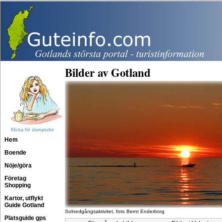
Bilder av Gotland
Klicka för slumpsidor
Hem
Boende
Nöje/göra
Företag
Shopping
Kartor, utflykt
Guide Gotland
Solnedgångsaktivitet, foto Bernt Enderborg
Platsguide gps