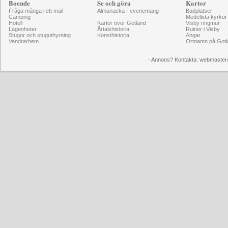
Boende
Se och göra
Kartor
Fråga många i ett mail
Almanacka - evenemang
Badplatser
Camping
Medeltida kyrkor
Hotell
Kartor över Gotland
Visby ringmur
Lägenheter
Årtalshistoria
Ruiner i Visby
Stugor och stuguthyrning
Konsthistoria
Ängar
Vandrarhem
Ortnamn på Gotl
- Annons? Kontakta: webmaster@