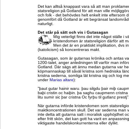
Det kan alltså knappast vara så att man proklam
statsreligion på Gotland för att man ville möjliggör
och folk - det behövdes helt enkelt inte eftersom 
genomfört då Gotland är ett begränsat landområde
naturligt.
Det står på sätt och vis i Gutasagan
Mig veterligt finns det inte något ställe i v
kristendomen är statsreligion därför att m
Men det är en praktiskt implikation, dvs i
(katolicism) så koncentreras makt.
Gutasagan, som är gutarnas krönika och antas va
1200-talet, anger anledningen till varför man inför
Gotland. Där sägs att ännu medan gutarna var h
köpmannaskap till såväl kristna som hedniska lä
kristna sederna, somliga lät kristna sig och tog 
under
Marias altare
):
"þaut gutar hainir waru. þau silgdu þair miþ caup
baþi cristin oc haiþin. þa saghu caupmenn cristna 
litu sumir sic þar cristna Oc fyrþu til gutlanz prestj"
När gutarna införde kristendomen som statsreligion 
maktkoncentrationen skull. Det var sederna man vil
inte detta att gutarna satt i moralisk upphöjdhet
efter fritt skön, det kan gott ha varit en anpassning
viktigaste handelskonkurrenterna eller dylikt.