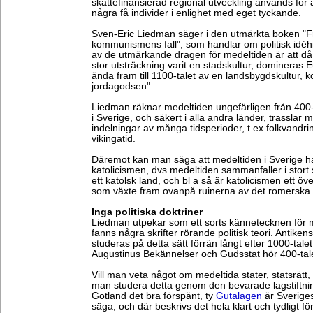
skattefinansierad regional utveckling används för a
några få individer i enlighet med eget tyckande.
Sven-Eric Liedman säger i den utmärkta boken "Frå
kommunismens fall", som handlar om politisk idéhist
av de utmärkande dragen för medeltiden är att då 
stor utsträckning varit en stadskultur, domineras
ända fram till 1100-talet av en landsbygdskultur, ko
jordagodsen".
Liedman räknar medeltiden ungefärligen från 400-t
i Sverige, och säkert i alla andra länder, trasslar m
indelningar av många tidsperioder, t ex folkvandrin
vikingatid.
Däremot kan man säga att medeltiden i Sverige h
katolicismen, dvs medeltiden sammanfaller i stort 
ett katolsk land, och bl a så är katolicismen ett ö
som växte fram ovanpå ruinerna av det romerska r
Inga politiska doktriner
Liedman utpekar som ett sorts kännetecknen för me
fanns några skrifter rörande politisk teori. Antikens
studeras på detta sätt förrän långt efter 1000-talet
Augustinus Bekännelser och Gudsstat hör 400-talet 
Vill man veta något om medeltida stater, statsrätt, p
man studera detta genom den bevarade lagstiftni
Gotland det bra förspänt, ty
Gutalagen
är Sveriges
säga, och där beskrivs det hela klart och tydligt fö