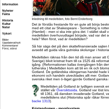
Information
Nyheter
Fakta
Inledning till medeltiden, foto Bernt Enderborg
Historia
Kultur
Det är förstås frestande för en gute att börja bes
Natur
med ett citat av Shakespeare - Something is rotte
(Hamlet) - men vi ska inte göra det. I stället skall 
Vykort
medeltiden överhuvudtaget började, vad var det s
hela? Men först, vad är medeltiden?
Bilder
Uppdaterat/nytt
Kommentarer
Så här sägs det på den skattefinansierade sajten 
Först, störst
avsedd att guida våra gutniska skolungar i historia
Medeltiden räknas från den tid då man anser att 
Sverige) blivit kristnat fram till ca 1525 då reform
igång. (Reformationen kallas övergången från den k
lutherska ) Medeltiden kom att bli en rik och blom
Gotland. De gotländska vikingarnas handel hade l
ekonomi och handeln utvecklades allt mer. Gotland v
svenska riket men ö-läget gjorde Gotland ganska s
Medeltiden på Gotland är tydligen svensk enli
stället vår
Översiktssida
. Gotland var löst knu
till 1361, då dansken invaderade Gotland, var
medeltidens slut (Historiska spår råkar för
backe 1313
).
Kristendomen - moralsystem