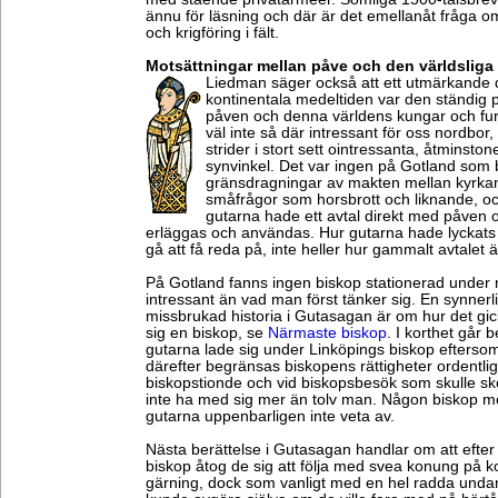
ännu för läsning och där är det emellanåt fråga om
och krigföring i fält.
Motsättningar mellan påve och den världsliga
Liedman säger också att ett utmärkande 
kontinentala medeltiden var den ständig 
påven och denna världens kungar och furs
väl inte så där intressant för oss nordbor,
strider i stort sett ointressanta, åtminstone
synvinkel. Det var ingen på Gotland som
gränsdragningar av makten mellan kyrkan 
småfrågor som horsbrott och liknande, oc
gutarna hade ett avtal direkt med påven o
erläggas och användas. Hur gutarna hade lyckats u
gå att få reda på, inte heller hur gammalt avtalet ä
På Gotland fanns ingen biskop stationerad under 
intressant än vad man först tänker sig. En synnerli
missbrukad historia i Gutasagan är om hur det gick
sig en biskop, se
Närmaste biskop
. I korthet går b
gutarna lade sig under Linköpings biskop efterso
därefter begränsas biskopens rättigheter ordentlig
biskopstionde och vid biskopsbesök som skulle ske 
inte ha med sig mer än tolv man. Någon biskop me
gutarna uppenbarligen inte veta av.
Nästa berättelse i Gutasagan handlar om att efter 
biskop åtog de sig att följa med svea konung på k
gärning, dock som vanligt med en hel radda undant