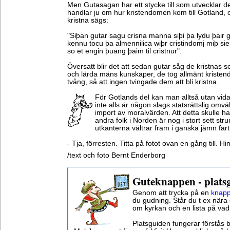
Men Gutasagan har ett stycke till som utvecklar 
handlar ju om hur kristendomen kom till Gotland, 
kristna sägs:
"Siþan gutar sagu crisna manna siþi þa lydu þair
kennu tocu þa almennilica wiþr cristindomj miþ sie
so et engin þuang þaim til cristnur".
Översatt blir det att sedan gutar såg de kristnas
och lärda mäns kunskaper, de tog allmänt kristend
tvång, så att ingen tvingade dem att bli kristna.
För Gotlands del kan man alltså utan vid
inte alls är någon slags statsrättslig omvä
import av moralvärden. Att detta skulle ha 
andra folk i Norden är nog i stort sett str
utkanterna vältrar fram i ganska jämn fart
- Tja, förresten. Titta på fotot ovan en gång till.
/text och foto Bernt Enderborg
Guteknappen - plats
Genom att trycka på en
knapp
du gudning. Står du t ex nära 
om kyrkan och en lista på vad
Platsguiden fungerar förstås 