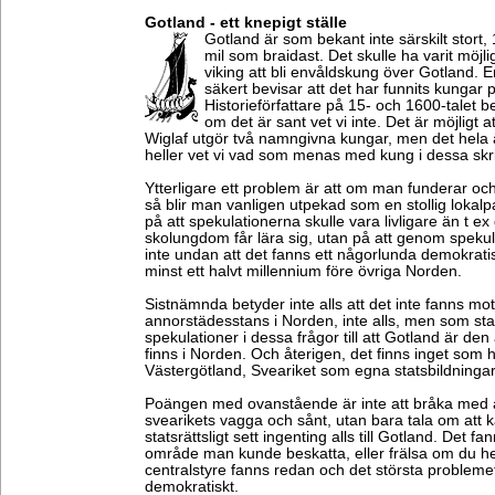
Gotland - ett knepigt ställe
Gotland är som bekant inte särskilt stort,
mil som braidast. Det skulle ha varit möjli
viking att bli envåldskung över Gotland. E
säkert bevisar att det har funnits kungar 
Historieförfattare på 15- och 1600-talet 
om det är sant vet vi inte. Det är möjligt a
Wiglaf utgör två namngivna kungar, men det hela ä
heller vet vi vad som menas med kung i dessa skri
Ytterligare ett problem är att om man funderar o
så blir man vanligen utpekad som en stollig lokalpat
på att spekulationerna skulle vara livligare än t e
skolungdom får lära sig, utan på att genom spek
inte undan att det fanns ett någorlunda demokrati
minst ett halvt millennium före övriga Norden.
Sistnämnda betyder inte alls att det inte fanns mo
annorstädesstans i Norden, inte alls, men som stat
spekulationer i dessa frågor till att Gotland är den
finns i Norden. Och återigen, det finns inget som h
Västergötland, Sveariket som egna statsbildninga
Poängen med ovanstående är inte att bråka med
svearikets vagga och sånt, utan bara tala om att ka
statsrättsligt sett ingenting alls till Gotland. Det f
område man kunde beskatta, eller frälsa om du hellr
centralstyre fanns redan och det största problemet
demokratiskt.