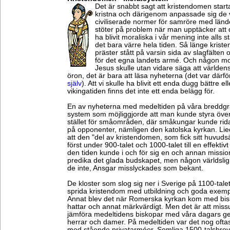
Det är snabbt sagt att kristendomen start
kristna och därigenom anpassade sig de vi
civiliserade normer för samröre med län
stöter på problem när man upptäcker att d
ha blivit moraliska i vår mening inte alls s
det bara värre hela tiden. Så länge krist
präster stått på varsin sida av slagfälten
för det egna landets armé. Och någon mora
Jesus skulle utan vidare säga att världen
öron, det är bara att läsa nyheterna (det var därfö
själv
). Att vi skulle ha blivit ett enda dugg bättre e
vikingatiden finns det inte ett enda belägg för.
En av nyheterna med medeltiden på våra breddgra
system som möjliggjorde att man kunde styra öve
stället för småområden, där småkungar kunde rida 
på opponenter, nämligen den katolska kyrkan. Li
att den "del av kristendomen, som fick sitt huvud
först under 900-talet och 1000-talet till en effekti
den tiden kunde i och för sig en och annan mission
predika det glada budskapet, men någon världsl
de inte, Ansgar misslyckades som bekant.
De kloster som slog sig ner i Sverige på 1100-talet 
sprida kristendom med utbildning och goda exemp
Annat blev det när Romerska kyrkan kom med bisk
hattar och annat märkvärdigt. Men det är att missu
jämföra medeltidens biskopar med våra dagars g
herrar och damer. På medeltiden var det nog ofta
med stående privatarméer. Somliga 1500-talsbrev 