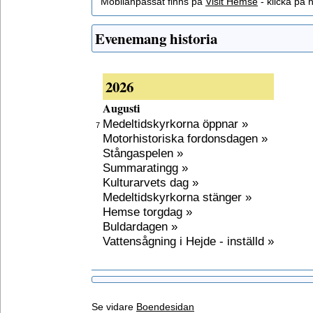
Mobilanpassat finns på
Visit Hemse
- klicka på h
Evenemang historia
2026
Augusti
Medeltidskyrkorna öppnar »
7
Motorhistoriska fordonsdagen »
Stångaspelen »
Summaratingg »
Kulturarvets dag »
Medeltidskyrkorna stänger »
Hemse torgdag »
Buldardagen »
Vattensågning i Hejde - inställd »
Se vidare
Boendesidan