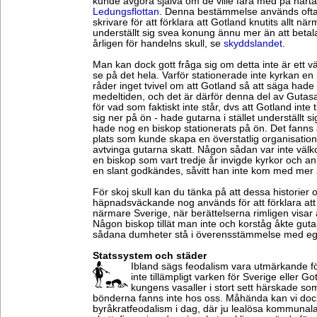
kunde avgöra själva om de ville fara med på härtåg
Ledungsflottan
. Denna bestämmelse används ofta 
skrivare för att förklara att Gotland knutits allt 
underställt sig svea konung ännu mer än att betala
årligen för handelns skull, se
skyddslandet
.
Man kan dock gott fråga sig om detta inte är ett vä
se på det hela. Varför stationerade inte kyrkan e
råder inget tvivel om att Gotland så att säga had
medeltiden, och det är därför denna del av Gutas
för vad som faktiskt inte står, dvs att Gotland inte t
sig ner på ön - hade gutarna i stället underställ
hade nog en biskop stationerats på ön. Det fanns 
plats som kunde skapa en överstatlig organisation
avtvinga gutarna skatt. Någon sådan var inte v
en biskop som vart tredje år invigde kyrkor och an
en slant godkändes, såvitt han inte kom med mer 
För skoj skull kan du tänka på att dessa historier
häpnadsväckande nog används för att förklara att G
närmare Sverige, när berättelserna rimligen visar 
Någon biskop tillät man inte och korståg åkte gut
sådana dumheter stå i överensstämmelse med eg
Statssystem och städer
Ibland sägs feodalism vara utmärkande f
inte tillämpligt varken för Sverige eller 
kungens vasaller i stort sett härskade so
bönderna fanns inte hos oss. Måhända kan vi doc
byråkratfeodalism i dag, där ju lealösa kommunal