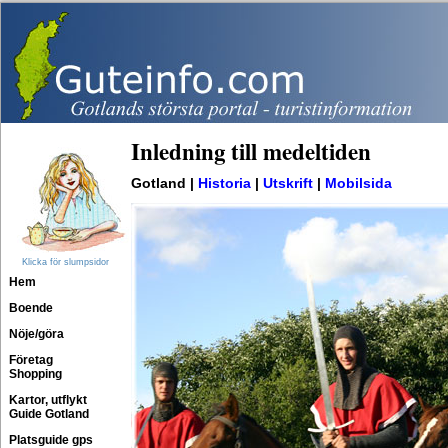
Inledning till medeltiden
Gotland |
Historia
|
Utskrift
|
Mobilsida
Klicka för slumpsidor
Hem
Boende
Nöje/göra
Företag
Shopping
Kartor, utflykt
Guide Gotland
Platsguide gps