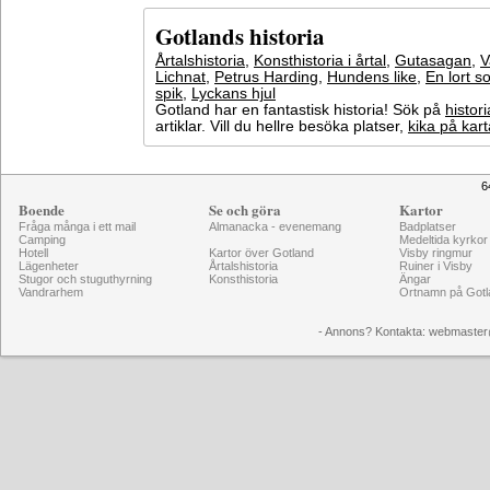
Gotlands historia
Årtalshistoria
,
Konsthistoria i årtal
,
Gutasagan
,
V
Lichnat
,
Petrus Harding
,
Hundens like
,
En lort s
spik
,
Lyckans hjul
Gotland har en fantastisk historia! Sök på
histori
artiklar. Vill du hellre besöka platser,
kika på kar
6
Boende
Se och göra
Kartor
Fråga många i ett mail
Almanacka - evenemang
Badplatser
Camping
Medeltida kyrkor
Hotell
Kartor över Gotland
Visby ringmur
Lägenheter
Årtalshistoria
Ruiner i Visby
Stugor och stuguthyrning
Konsthistoria
Ängar
Vandrarhem
Ortnamn på Gotl
- Annons? Kontakta: webmaster@