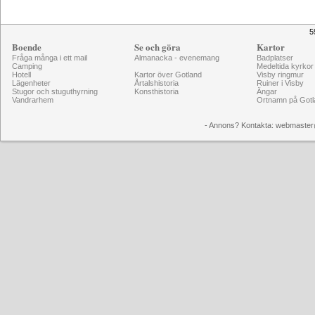
5
Boende
Se och göra
Kartor
Fråga många i ett mail
Almanacka - evenemang
Badplatser
Camping
Medeltida kyrkor
Hotell
Kartor över Gotland
Visby ringmur
Lägenheter
Årtalshistoria
Ruiner i Visby
Stugor och stuguthyrning
Konsthistoria
Ängar
Vandrarhem
Ortnamn på Gotl
- Annons? Kontakta: webmaster@