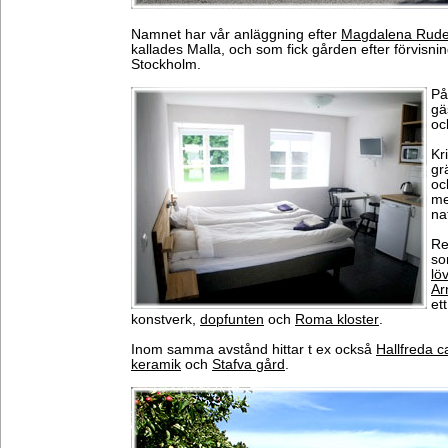
Namnet har vår anläggning efter
Magdalena Rude
kallades Malla, och som fick gården efter förvisni
Stockholm.
På
gä
oc
Kr
gr
oc
me
na
Re
s
lö
Ar
et
konstverk,
dopfunten
och
Roma kloster
.
Inom samma avstånd hittar t ex också
Hallfreda c
keramik
och
Stafva gård
.