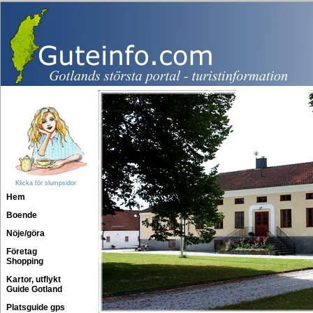
Klicka för slumpsidor
Hem
Boende
Nöje/göra
Företag
Shopping
Kartor, utflykt
Guide Gotland
Platsguide gps