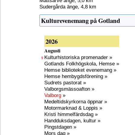
Mattsarve änge, 5,0 km
Sudergårda änge, 4,8 km
Kulturevenemang på Gotland
2026
Augusti
Kulturhistoriska promenader »
9
Gotlands Folkhögskola, Hemse »
Hemse biblioteket evenemang »
Hemse hembygdsförening »
Sudrets pastorat »
Valborgsmässoafton »
Valborg
»
Medeltidskyrkorna öppnar »
Motormarknad & Loppis »
Kristi himmelfärdsdag »
Handduksdagen, kultur »
Pingstdagen »
Mors dag »