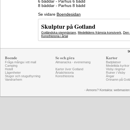
6 bäddar - Parhus 6 bädd
8 bäddar - Parhus 8 bädd
Se vidare
Boendesidan
Skulptur på Gotland
Gotländska stenmästare
,
Medeltidens främsta konstverk
,
Den 
Konsthistoria i årtal
9
Boende
Se och göra
Kartor
Fråga många i ett mail
Almanacka - evenemang
Badplatser
Camping
Medeltida kyrkor
Hotell
Kartor över Gotland
Visby ringmur
Lägenheter
Årtalshistoria
Ruiner i Visby
Stugor och stuguthyrning
Konsthistoria
Ängar
Vandrarhem
Ortnamn på Gotl
- Annons? Kontakta: webmaster@