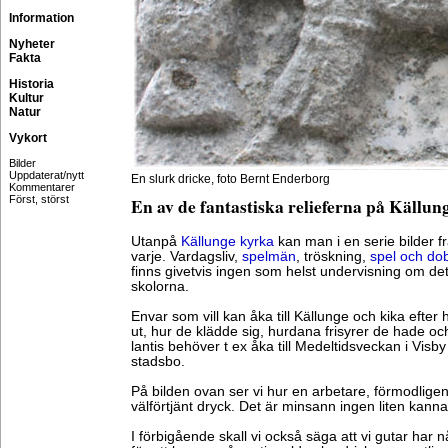
Information
Nyheter
Fakta
Historia
Kultur
Natur
Vykort
Bilder
Uppdaterat/nytt
En slurk dricke, foto Bernt Enderborg
Kommentarer
Först, störst
En av de fantastiska relieferna på Källu
Utanpå
Källunge kyrka
kan man i en serie bilder fr
varje. Vardagsliv,
spelmän
, tröskning,
spel och do
finns givetvis ingen som helst undervisning om de
skolorna.
Envar som vill kan åka till Källunge och kika efter
ut, hur de klädde sig, hurdana frisyrer de hade o
lantis behöver t ex åka till Medeltidsveckan i Visb
stadsbo.
På bilden ovan ser vi hur en arbetare, förmodligen 
välförtjänt dryck. Det är minsann ingen liten kanna
I förbigående skall vi också säga att vi gutar har 