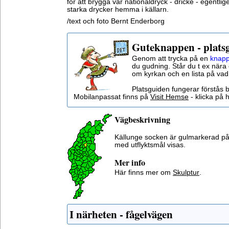
för att brygga vår nationaldryck - dricke - egentli
starka drycker hemma i källarn.
/text och foto Bernt Enderborg
Guteknappen - plats
Genom att trycka på en
knapp
du gudning. Står du t ex nära 
om kyrkan och en lista på vad
Platsguiden fungerar förstås 
Mobilanpassat finns på
Visit Hemse
- klicka på h
Vägbeskrivning
Källunge socken är gulmarkerad på
med utflyktsmål visas.
Mer info
Här finns mer om
Skulptur
.
I närheten - fågelvägen