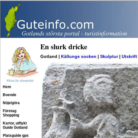
En slurk dricke
Gotland |
Källunge socken
|
Skulptur
|
Utskrift
Klicka för slumpsidor
Hem
Boende
Nöje/göra
Företag
Shopping
Kartor, utflykt
Guide Gotland
Platsguide gps