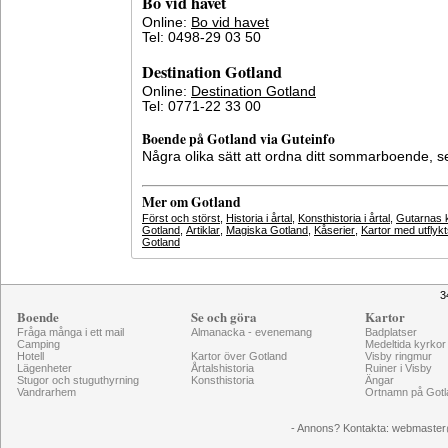
Bo vid havet
Online:
Bo vid havet
Tel: 0498-29 03 50
Destination Gotland
Online:
Destination Gotland
Tel: 0771-22 33 00
Boende på Gotland via Guteinfo
Några olika sätt att ordna ditt sommarboende, 
Mer om Gotland
Först och störst
,
Historia i årtal
,
Konsthistoria i årtal
,
Gutarnas k
Gotland
,
Artiklar
,
Magiska Gotland
,
Kåserier
,
Kartor med utflyk
Gotland
3
Boende
Se och göra
Kartor
Fråga många i ett mail
Almanacka - evenemang
Badplatser
Camping
Medeltida kyrkor
Hotell
Kartor över Gotland
Visby ringmur
Lägenheter
Årtalshistoria
Ruiner i Visby
Stugor och stuguthyrning
Konsthistoria
Ängar
Vandrarhem
Ortnamn på Gotl
- Annons? Kontakta: webmaster@