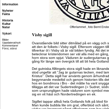
Information
Nyheter
Fakta
Historia
Kultur
Offerlammet , foto Bernt Ende
Natur
Visby sigill
Vykort
Bilder
Uppdaterat/nytt
Ovanstående bild sitter ditmålad på en vägg och 
Kommentarer
att den är folkets i Visby sigill. Eftersom väggen ti
Först, störst
tillverkar öl i Visby så är väl bilden fyndig. Att det
betecknar kristendomen ser väl alla med en gång
horn stora som spjut. Väduren är sudergutarnas
gång för länge sen övergick till att bli hela Gotlan
Det gutniska Alltingets stora sigill hade en liknan
stod ungefär att "Jag är gutarnas tecken, med l
Kristus". Detta sigill har använts genom århundr
begynnande medeltid och genom historien tills de
hos en bondmora i Bro - det måtte ha varit snygg
tillägga att det var Sudertredingen (= Sudret, söd
som ursprungligen hade väduren som symbol me
sig en vit häst och Nordertredingen en ek.
Sigillet tappar alltså hela Gotlands folk på blod för 
Man kunde bubbla lite om gral, offerblod och sånt
vädur var knappast något offerlamm som bar värld