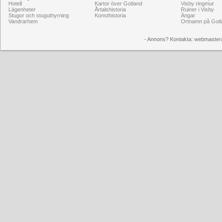
Hotell
Kartor över Gotland
Visby ringmur
Lägenheter
Årtalshistoria
Ruiner i Visby
Stugor och stuguthyrning
Konsthistoria
Ängar
Vandrarhem
Ortnamn på Gotl
- Annons? Kontakta: webmaster@