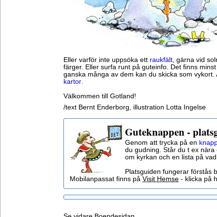
Eller varför inte uppsöka ett
raukfält
, gärna vid so
färger. Eller surfa runt på guteinfo. Det finns minst 
ganska många av dem kan du skicka som vykort.
kartor
.
Välkommen till Gotland!
/text Bernt Enderborg, illustration Lotta Ingelse
Guteknappen - plats
Genom att trycka på en
knapp
du gudning. Står du t ex nära 
om kyrkan och en lista på vad
Platsguiden fungerar förstås 
Mobilanpassat finns på
Visit Hemse
- klicka på h
Se vidare
Boendesidan