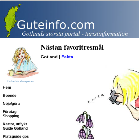
Nästan favoritresmål
Gotland |
Fakta
Klicka för slumpsidor
Hem
Boende
Nöje/göra
Företag
Shopping
Kartor, utflykt
Guide Gotland
Platsguide gps