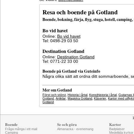
Resa och boende på Gotland
Boende, bokning, färja, flyg, stuga, hotell, campin
Bo vid havet
Online:
Bo vid havet
Tel: 0498-29 03 50
Destination Gotland
Online:
Destination Gotland
Tel: 0771-22 33 00
Boende på Gotland via Guteinfo
Några olika sätt att ordna ditt sommarboende, 
Mer om Gotland
Först och störst
,
Historia i årtal
,
Konsthistoria i årtal
,
Gutarnas k
Gotland
,
Artiklar
,
Magiska Gotland
,
Kåserier
,
Kartor med utflyk
Gotland
1
Boende
Se och göra
Kartor
Fråga många i ett mail
Almanacka - evenemang
Badplatser
Camping
Medeltida kyrkor