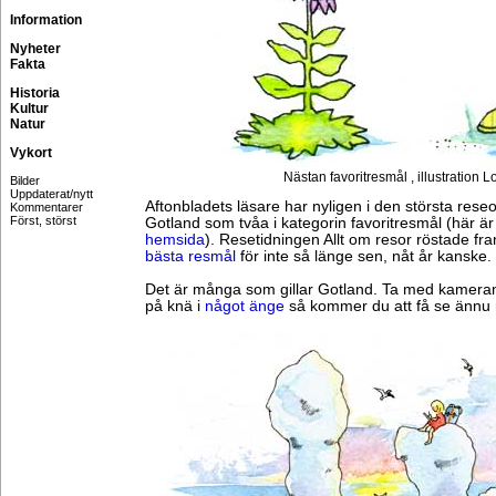
Information
Nyheter
Fakta
Historia
Kultur
Natur
Vykort
Nästan favoritresmål , illustration L
Bilder
Uppdaterat/nytt
Aftonbladets läsare har nyligen i den största reseo
Kommentarer
Först, störst
Gotland som tvåa i kategorin favoritresmål (här är
hemsida
). Resetidningen Allt om resor röstade f
bästa resmål
för inte så länge sen, nåt år kanske.
Det är många som gillar Gotland. Ta med kameran
på knä i
något änge
så kommer du att få se ännu 