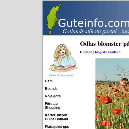
Odlas blomster p
Gotland |
Magiska Gotland
Klicka för slumpsidor
Hem
Boende
Nöje/göra
Företag
Shopping
Kartor, utflykt
Guide Gotland
Platsguide gps