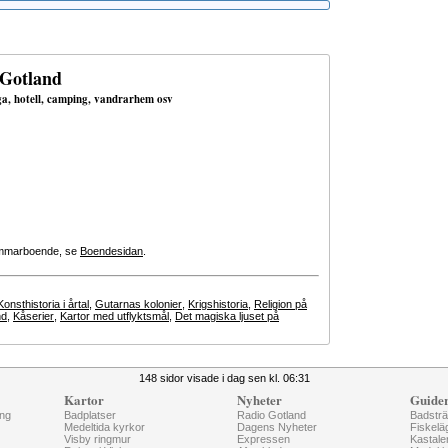
 Gotland
uga, hotell, camping, vandrarhem osv
 sommarboende, se
Boendesidan
.
Konsthistoria i årtal
,
Gutarnas kolonier
,
Krigshistoria
,
Religion på
nd
,
Kåserier
,
Kartor med utflyktsmål
,
Det magiska ljuset på
148 sidor visade i dag sen kl. 06:31
Kartor
Nyheter
Guide
ng
Badplatser
Radio Gotland
Badstr
Medeltida kyrkor
Dagens Nyheter
Fiskelä
Visby ringmur
Expressen
Kastale