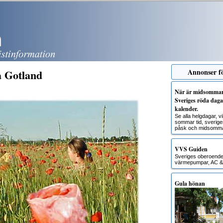
å Gotland
Annonser fö
När är midsommar?
Sveriges röda dagar
kalender.
Se alla helgdagar, 
sommar tid, sverige
påsk och midsomma
VVS Guiden
Sveriges oberoende g
värmepumpar, AC & 
Gula hönan