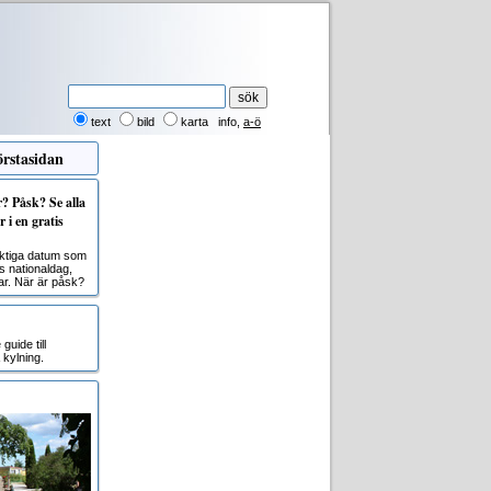
text
bild
karta
info
,
a-ö
rstasidan
 Påsk? Se alla
 i en gratis
viktiga datum som
s nationaldag,
r. När är påsk?
uide till
kylning.