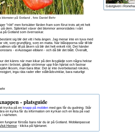
Gästgiveri i Roneh
 blomster på Gotland , foto Daniel Behr
r "rött" men fortsätter färden fram som förut trots att ett helt
n på dem. Självklart växer det blommor annorstädes i vårt
na på Gotland som överraskar.
bestämt sig blir det vitt i hela ängen. Jag menar inte en tuva med
 vitt, som grundfärg, som en matta. När blåsipporna slår till blir
llmon slår till på åkern så blir det helt enkelt rött. Det händer
onstans - ei Austagan eiblann - och då blir det blått. Överallt,
a hur det känns när man kikar på den livsglädje som några hektar
 varm i bröstet, glädje strömmar upp från hjärtat och fastnar
självt liksom, man bara tittar. Det är inte överbelastad rokoko,
nstgjort, inga räta rader eller ståltrådsvinklar, bara naturligt
Behr
nappen - platsguide
t trycka på en
knapp på mobilen
med gps får du gudning. Står
nära en kyrka får du information om kyrkan och en lista på vad
s i närheten.
den fungerar förstås bara när du är på Gotland. Mobilanpassat
Visit Hemse
- klicka på hjärtanet.