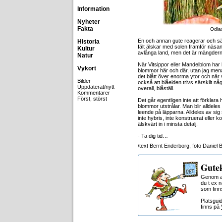
Information
Nyheter
Fakta
Odlas
En och annan gute reagerar och säge
Historia
fält älskar med solen framför näsa
Kultur
avlånga land, men det är mängder
Natur
När Vitsippor eller Mandelblom har 
Vykort
blommor här och där, utan jag menar
det blått över enorma ytor och när va
Bilder
också att blåelden trivs särskilt någ
Uppdaterat/nytt
overall, blåställ.
Kommentarer
Först, störst
Det går egentligen inte att förklar
blommor utstrålar. Man blir alldeles
leende på läpparna. Alldeles av sig 
inte hybris, inte konstruerat eller ko
älskvärt in i minsta detalj.
- Ta dig tid…
/text Bernt Enderborg, foto Daniel 
Gutek
Genom at
du t ex 
som finn
Platsgui
finns på