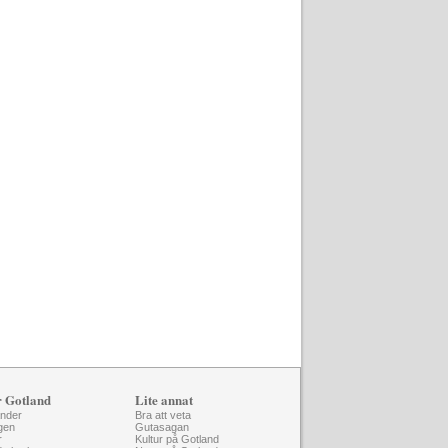
r Gotland
Lite annat
änder
Bra att veta
gen
Gutasagan
r
Kultur på Gotland