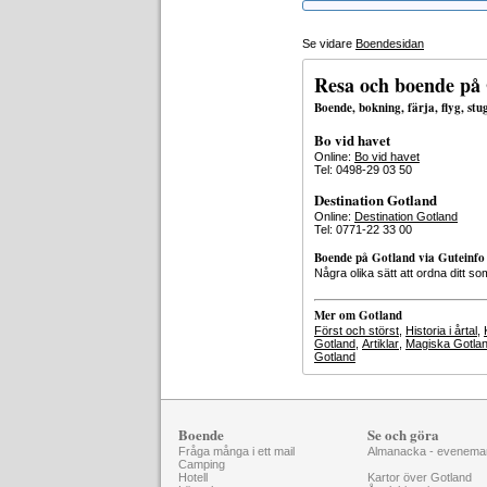
Se vidare
Boendesidan
Resa och boende på
Boende, bokning, färja, flyg, st
Bo vid havet
Online:
Bo vid havet
Tel: 0498-29 03 50
Destination Gotland
Online:
Destination Gotland
Tel: 0771-22 33 00
Boende på Gotland via Guteinfo
Några olika sätt att ordna ditt
Mer om Gotland
Först och störst
,
Historia i årtal
,
Gotland
,
Artiklar
,
Magiska Gotla
Gotland
Boende
Se och göra
Fråga många i ett mail
Almanacka - evenema
Camping
Hotell
Kartor över Gotland