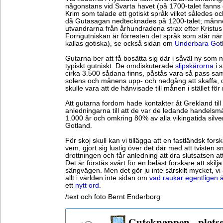
någonstans vid Svarta havet (på 1700-talet fanns d
Krim som talade ett gotiskt språk vilket således ock
då Gutasagan nedtecknades på 1200-talet; månne
utvandrarna från århundradena strax efter Kristus
Forngutniskan är förresten det språk som står nä
kallas gotiska), se också sidan om
Underbara Gotl
Gutarna ber att få bosätta sig där i såväl ny som
typiskt gutniskt. De omdiskuterade
slipskårorna
i s
cirka 3.500 sådana finns, påstås vara så pass s
solens och månens upp- och nedgång att skaffa, d
skulle vara att de hänvisade till månen i stället fö
Att gutarna fordom hade kontakter åt Grekland till
anledningarna till att de var de ledande handelsm
1.000 år och omkring 80% av alla vikingatida silver
Gotland.
För skoj skull kan vi tillägga att en fastländsk for
vem, gjort sig lustig över det där med att tvisten 
drottningen och får anledning att dra slutsatsen at
Det är förstås svårt för en beläst forskare att skil
sängvägen. Men det gör ju inte särskilt mycket, vi 
allt i världen inte sidan om
vad raukar egentligen 
ett
nytt ord
.
/text och foto Bernt Enderborg
Guteknappen - plats