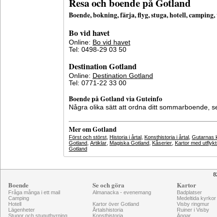
Resa och boende på Gotland
Boende, bokning, färja, flyg, stuga, hotell, campin
Bo vid havet
Online:
Bo vid havet
Tel: 0498-29 03 50
Destination Gotland
Online:
Destination Gotland
Tel: 0771-22 33 00
Boende på Gotland via Guteinfo
Några olika sätt att ordna ditt sommarboende, 
Mer om Gotland
Först och störst
,
Historia i årtal
,
Konsthistoria i årtal
,
Gutarnas k
Gotland
,
Artiklar
,
Magiska Gotland
,
Kåserier
,
Kartor med utflyk
Gotland
8
Boende
Se och göra
Kartor
Fråga många i ett mail
Almanacka - evenemang
Badplatser
Camping
Medeltida kyrkor
Hotell
Kartor över Gotland
Visby ringmur
Lägenheter
Årtalshistoria
Ruiner i Visby
Stugor och stuguthyrning
Konsthistoria
Ängar