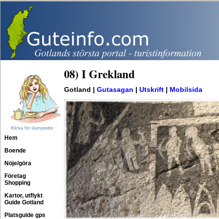
08) I Grekland
Gotland |
Gutasagan
|
Utskrift
|
Mobilsida
Klicka för slumpsidor
Hem
Boende
Nöje/göra
Företag
Shopping
Kartor, utflykt
Guide Gotland
Platsguide gps