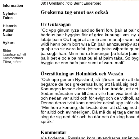
08) I Grekland, foto Bernt Enderborg
Information
Grekerna tog emot oss också
Nyheter
Fakta
Ur Gutasagan
Historia
"Oc vpp ginum ryza land so fierri foru þair at þair 
Kultur
Natur
baddus þair byggias firir af grica kunungi. vm. ny
lufaþi þaim Oc hugþi at ai miþ ann manaþr wari.
Vykort
wildi hann þaim bort wisa En þair annzsuaraþv at 
quaþu so sir wara lufat. þissun þaira wiþratta quam 
Bilder
þa segþi han. Minn herra kunungur þu lufaþi þaim 
Uppdaterat/nytt
þa ir þet e oc e þa matt þu ai af þaim taka. So bygþ
Kommentarer
Först, störst
byggia oc enn hafa þair sumt af waru mali"
Översättning av Holmbäck och Wessén
"Och upp genom Ryssland, så fjärran for de att de
begärde de hos grekernas kung att få slå sig ned 
Konungen lovade dem det och han trodde, att det
Sedan månaden var till ända ville han visa bort d
och nedan var alltid och för evigt och de vidhöll, a
Denna deras tvist kom omsider också upp inför dr
"Min herre konung, du lovade dem att slå sig ned 
för alltid och evinnerligen. Då må du ej taga denna
slog de sig ned där och bo där och än idag hava de 
språk."
Kommentar
Via floderna i Ryssland kom utvandrarna småningo