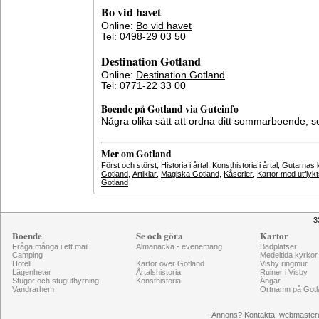
Bo vid havet
Online:
Bo vid havet
Tel: 0498-29 03 50
Destination Gotland
Online:
Destination Gotland
Tel: 0771-22 33 00
Boende på Gotland via Guteinfo
Några olika sätt att ordna ditt sommarboende, 
Mer om Gotland
Först och störst
,
Historia i årtal
,
Konsthistoria i årtal
,
Gutarnas k
Gotland
,
Artiklar
,
Magiska Gotland
,
Kåserier
,
Kartor med utflyk
Gotland
3
Boende
Se och göra
Kartor
Fråga många i ett mail
Almanacka - evenemang
Badplatser
Camping
Medeltida kyrkor
Hotell
Kartor över Gotland
Visby ringmur
Lägenheter
Årtalshistoria
Ruiner i Visby
Stugor och stuguthyrning
Konsthistoria
Ängar
Vandrarhem
Ortnamn på Gotl
- Annons? Kontakta: webmaster@