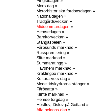
Pingstdagen »
Mors dag »
Motorhistoriska fordonsdagen »
Nationaldagen »
Trädgårdsveckan »
Midsommardagen
»
Hemsedagen »
Barnkörveckan »
Stångaspelen »
Fårösunds marknad »
Russpremiering »
Slite marknad »
Summaratingg »
Havdhem marknad »
Kräklingbo marknad »
Kulturarvets dag »
Medeltidskyrkorna stänger »
Fårönatta »
Klinte marknad »
Hemse torgdag »
Höstlov, läslov på Gotland »
Alla helgons dag
»