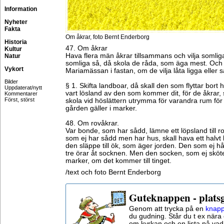
Information
Nyheter
Fakta
Om åkrar, foto Bernt Enderborg
Historia
47. Om åkrar
Kultur
Hava flera män åkrar tillsammans och vilja somlig
Natur
somliga så, då skola de råda, som äga mest. Och d
Vykort
Mariamässan i fastan, om de vilja låta ligga eller s
Bilder
§ 1. Skifta landboar, då skall den som flyttar bort
Uppdaterat/nytt
vart lösland av den som kommer dit, för de åkrar,
Kommentarer
Först, störst
skola vid höslättern utrymma för varandra rum fö
gården gäller i marker.
48. Om rovåkrar.
Var bonde, som har sådd, lämne ett löpsland till ro
som ej har sådd men har hus, skall hava ett halvt l
den släppe till ök, som äger jorden. Den som ej håll
tre örar åt socknen. Men den socken, som ej sköter 
marker, om det kommer till tinget.
/text och foto Bernt Enderborg
Guteknappen - plats
Genom att trycka på en
knapp
du gudning. Står du t ex nära 
om kyrkan och en lista på vad