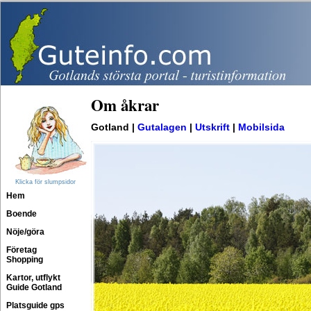
Om åkrar
Gotland |
Gutalagen
|
Utskrift
|
Mobilsida
Klicka för slumpsidor
Hem
Boende
Nöje/göra
Företag
Shopping
Kartor, utflykt
Guide Gotland
Platsguide gps