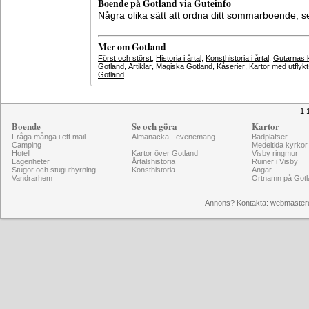
Boende på Gotland via Guteinfo
Några olika sätt att ordna ditt sommarboende, 
Mer om Gotland
Först och störst
,
Historia i årtal
,
Konsthistoria i årtal
,
Gutarnas k
Gotland
,
Artiklar
,
Magiska Gotland
,
Kåserier
,
Kartor med utflyk
Gotland
1 
Boende
Se och göra
Kartor
Fråga många i ett mail
Almanacka - evenemang
Badplatser
Camping
Medeltida kyrkor
Hotell
Kartor över Gotland
Visby ringmur
Lägenheter
Årtalshistoria
Ruiner i Visby
Stugor och stuguthyrning
Konsthistoria
Ängar
Vandrarhem
Ortnamn på Gotl
- Annons? Kontakta: webmaster@