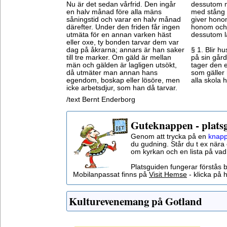
Nu är det sedan vårfrid. Den ingår
dessutom m
en halv månad före alla mäns
med stång 
såningstid och varar en halv månad
giver honom
därefter. Under den friden får ingen
honom och a
utmäta för en annan varken häst
dessutom l
eller oxe, ty bonden tarvar dem var
dag på åkrarna; annars är han saker
§ 1. Blir 
till tre marker. Om gäld är mellan
på sin gård
män och gälden är lagligen utsökt,
tager den 
då utmäter man annan hans
som gäller 
egendom, boskap eller lösöre, men
alla skola 
icke arbetsdjur, som han då tarvar.
/text Bernt Enderborg
Guteknappen - plats
Genom att trycka på en
knapp
du gudning. Står du t ex nära 
om kyrkan och en lista på vad
Platsguiden fungerar förstås 
Mobilanpassat finns på
Visit Hemse
- klicka på h
Kulturevenemang på Gotland