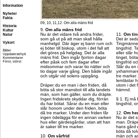
Information
Nyheter
Fakta
09, 10, 11,12. Om alla mäns frid
Historia
9.
Om alla mäns frid
Kultur
Nu är det vidare två andra frider,
11.
Om tin
Natur
som gå ut på att man skall hålla
Det är seda
Vykort
manhelgd. Där äger ej bann rum och
Tingmännen
ej böter till biskop, utom i det fall att
tingsfrid. 
Bilder
det göres på helgdag. Det är alla
eller slår
Uppdaterat/nytt
mäns frid. Den ingår fjorton dagar
tinget, böt
Kommentarer
Först, störst
efter påsk och fem dagar efter
tingsfrid o
midsommar och varar tio nätter och
Slår du en
tio dagar varje gång. Den både ingår
yxhammare 
och utgår vid solens uppgång.
tre marker.
lemlästar 
Dräper du en man i den friden, då
utom i det f
böta så stor mansbot till alla landets
hämnd.
män, som han gäller, som du dräpte.
Ingen fridskrets skyddar dig, förrän
§ 1. Ej må 
du har bötat. Sårar du en man eller
tingsfrid, o
slår honom under den friden, böta
då tre marker. Under den friden får
12.
Om hem
ingen ödelägga för en annan varken
Nu är det s
hus eller gärdesgårdar, utan att han
man. Dräp
är saker till tre marker.
hans gård 
böta då tolv
10.
Om vårfrid
män och and