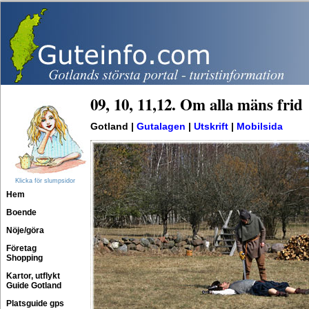
09, 10, 11,12. Om alla mäns frid
Gotland |
Gutalagen
|
Utskrift
|
Mobilsida
Klicka för slumpsidor
Hem
Boende
Nöje/göra
Företag
Shopping
Kartor, utflykt
Guide Gotland
Platsguide gps