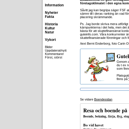
företagsklimatet i den egna k
Information
Såvitt jag kan begripa säger FSF a
Nyheter
sämre till i deras ranking än vad f
Fakta
placering skrämmande.
Historia
Ps. Jag borde skriva mera utförlig
kärnpunkterna i det hela, men det är
Kultur
bästa för att skattefinansierat konk
Natur
guteinfo.com. Våra konkurrenter är 
skattefinansierade föreningar och 
Vykort
/text Bernt Enderborg, foto Carin O
Bilder
Uppdaterat/nytt
Kommentarer
Gutek
Först, störst
Genom at
du t ex 
som finn
Platsgui
finns på
Se vidare
Boendesidan
Resa och boende på
Boende, bokning, färja, flyg, st
Bo vid havet