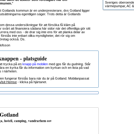
Sveriges oberoende g
ommunen.
"
värmepumpar, AC & 
tt Gotlands kommun är en underpresterare, dvs Gotland ligger
örutsättningarna egentligen säger. Trots detta är Gotlands
t om dessa undersökningar för att försöka få kläm på
 svårt att finansiera sådana här sidor när det offentliga gör sitt
urrera med oss - de drar sig inte ens för att planka delar av
förstås inte enbart olika myndigheter, det rör sig om
företag också. Ds.
lofsson
nappen - platsguide
t trycka på en
knapp på mobilen
med gps får du gudning. Står
nära en kyrka får du information om kyrkan och en lista på vad
s i närheten.
den fungerar förstås bara när du är på Gotland. Mobilanpassat
Visit Hemse
- klicka på hjärtanet.
 Gotland
uga, hotell, camping, vandrarhem osv