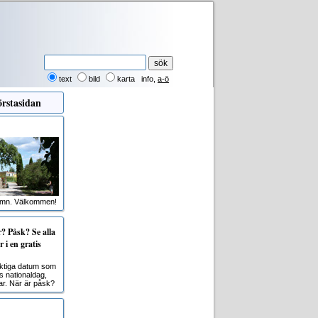
text
bild
karta
info
,
a-ö
rstasidan
amn. Välkommen!
 Påsk? Se alla
 i en gratis
viktiga datum som
s nationaldag,
r. När är påsk?