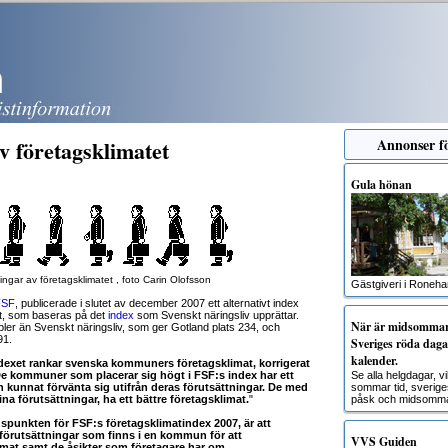
 företagsklimatet
Annonser fö
Gula hönan
ngar av företagsklimatet , foto Carin Olofsson
Gästgiveri i Roneh
FSF
, publicerade i slutet av december 2007 ett alternativt index
t, som baseras på det
index
som Svenskt näringsliv upprättar.
När är midsommar?
iabler än Svenskt näringsliv, som ger Gotland plats 234, och
91.
Sveriges röda dagar
kalender.
dexet rankar svenska kommuners företagsklimat, korrigerat
 De kommuner som placerar sig högt i FSF:s index har ett
Se alla helgdagar, 
 kunnat förvänta sig utifrån deras förutsättningar. De med
sommar tid, sverige
ina förutsättningar, ha ett bättre företagsklimat.
"
påsk och midsomma
punkten för FSF:s företagsklimatindex 2007, är att
 förutsättningar som finns i en kommun för att
VVS Guiden
imat samt de åsikter som företagare har om