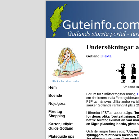
Undersökningar av
Gotland |
Fakta
Klicka för slumpsidor
Undersökni
Hem
Forum för Småföretagsforskning,
Boende
om det kommunala företagsklimate
FSF tar hänsyns till lite andra var
Nöje/göra
sänker Gotlands ranking till plats 2
Företag
I förordet i FSF:s rapport sägs: "
In
Shopping
för deras olika förutsättningar.
bättre företagsklimat än vad man
Kartor, utflykt
en lägre placering borde, givet s
Guide Gotland
Och lite längre fram sägs: "
Utgångs
synliggöra relationen mellan de
Platsguide gps
åstadkomma ett gott företagskl