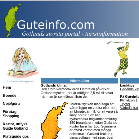
Information
Klicka för slumpsidor
Gotlands klimat
Länktips
Hem
Den stora värmeväxlaren Östersjön påverkar
Gotlands kl
Gotland mycket - det är möjligen 2,5 mil till havet
Boende
när man är som längst ifrån det.
På Guteinf
Klimatzon 1
Nöje/göra
Översiktligt kan man säga att
Tryffel
våren ligger en vecka efter och
Väderlänkar
Företag
att klimatet är milt för att vara så
långt norrut, t ex har
Shopping
sydsvenska höglandet omkring
150 frostnätter medan Gotlands
Kartor, utflykt
kuster bara har 100. Somrarna
Guide Gotland
är oftast varma med många
soltimmar - Gotland brukar ju
Platsguide gps
vinna solligan med strax över