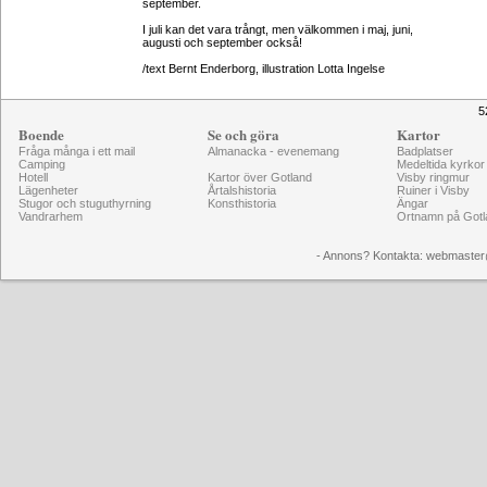
september.
I juli kan det vara trångt, men välkommen i maj, juni,
augusti och september också!
/text Bernt Enderborg, illustration Lotta Ingelse
5
Boende
Se och göra
Kartor
Fråga många i ett mail
Almanacka - evenemang
Badplatser
Camping
Medeltida kyrkor
Hotell
Kartor över Gotland
Visby ringmur
Lägenheter
Årtalshistoria
Ruiner i Visby
Stugor och stuguthyrning
Konsthistoria
Ängar
Vandrarhem
Ortnamn på Gotl
- Annons? Kontakta: webmaster@