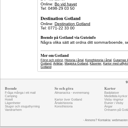
Online:
Bo vid havet
Tel: 0498-29 03 50
Destination Gotland
Online:
Destination Gotland
Tel: 0771-22 33 00
Boende på Gotland via Guteinfo
Några olika sätt att ordna ditt sommarboende, 
Mer om Gotland
Först och störst
,
Historia i årtal
,
Konsthistoria i årtal
,
Gutarnas k
Gotland
,
Artiklar
,
Magiska Gotland
,
Kåserier
,
Kartor med utflyk
Gotland
9
Boende
Se och göra
Kartor
Fråga många i ett mail
Almanacka - evenemang
Badplatser
Camping
Medeltida kyrkor
Hotell
Kartor över Gotland
Visby ringmur
Lägenheter
Årtalshistoria
Ruiner i Visby
Stugor och stuguthyrning
Konsthistoria
Ängar
Vandrarhem
Ortnamn på Gotl
- Annons? Kontakta: webmaster@