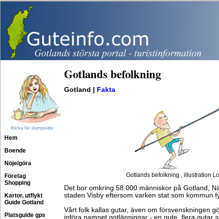
Gotlands befolkning
Gotland |
Fakta
Klicka för slumpsidor
Hem
Boende
Nöje/göra
Gotlands befolkning , illustration Lo
Företag
Shopping
Det bor omkring 58.000 människor på Gotland, N
staden Visby eftersom varken stat som kommun ty
Kartor, utflykt
Guide Gotland
Vårt folk kallas gutar, även om försvenskningen g
Platsguide gps
införa namnet gotlänningar - en gute, flera gutar 