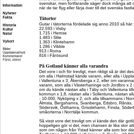
svenskar, men fortfarande säger dock många att de 
Information
när de tar flyg eller färja över till det svenska fastl
Nyheter
Tätorter
Fakta
Gutar i tätorterna fördelade sig anno 2010 så här:
Historia
22.593 i Visby
Kultur
1.715 i Hemse
Natur
1.483 i Slite
Vykort
1.363 i Klintehamn
1.286 i Vibble
Bilder
913 i Roma
Uppdaterat/nytt
816 i Fårösund
Kommentarer
Först, störst
På Gotland känner alla varandra
Det vore i och för trevligt, men riktigt så är det d
om alla i Halmstad kände varann, eller alla i Uppl
i Vallentuna x 3, Åkersberga x 2, eller om varann
varann, som alla i Västerhaninge och Jordbro x 2
om du kände nästan alla i Täby och Vallentuna t
kommun x 1,8, nästan alla i Sollentuna, nästan alla 
- 10.000, Nyköping x 2, och alla tillsammans i Norr
Älmsta, Bergshamra, Svanberga, Edsbro, Rånäs,
Södersvik, Östhamra, Grisslehamn, Finsta, Söderb
småorterna i Norrtälje kommun.
Så visst vore det trevligt om vi kände den där gotl
hoppeligen gör vi det, men chansen är lika stor at
som om någon från Ystad känner alla som bor där x 