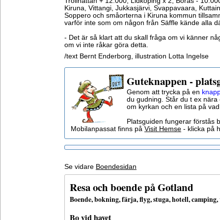
Trollhättan + 12.000, Lidköping x 2, Borås - 10.000,
Kiruna, Vittangi, Jukkasjärvi, Svappavaara, Kutta
Soppero och småorterna i Kiruna kommun tillsamm
varför inte som om någon från Säffle kände alla dä
- Det är så klart att du skall fråga om vi känner n
om vi inte råkar göra detta.
/text Bernt Enderborg, illustration Lotta Ingelse
Guteknappen - plats
Genom att trycka på en
knapp
du gudning. Står du t ex nära 
om kyrkan och en lista på vad
Platsguiden fungerar förstås 
Mobilanpassat finns på
Visit Hemse
- klicka på h
Se vidare
Boendesidan
Resa och boende på Gotland
Boende, bokning, färja, flyg, stuga, hotell, campin
Bo vid havet