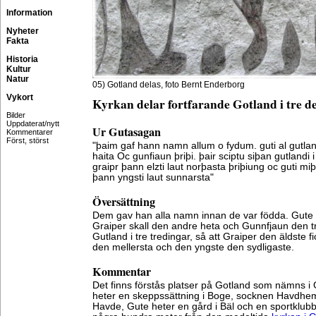
Information
Nyheter
Fakta
Historia
Kultur
Natur
05) Gotland delas, foto Bernt Enderborg
Vykort
Kyrkan delar fortfarande Gotland i tre d
Bilder
Uppdaterat/nytt
Ur Gutasagan
Kommentarer
Först, störst
"þaim gaf hann namn allum o fydum. guti al gutlan
haita Oc gunfiaun þriþi. þair sciptu siþan gutlandi i
graipr þann elzti laut norþasta þriþiung oc guti mi
þann yngsti laut sunnarsta"
Översättning
Dem gav han alla namn innan de var födda. Gute 
Graiper skall den andre heta och Gunnfjaun den t
Gutland i tre tredingar, så att Graiper den äldste f
den mellersta och den yngste den sydligaste.
Kommentar
Det finns förstås platser på Gotland som nämns 
heter en skeppssättning i Boge, socknen Havdhe
Havde, Gute heter en gård i Bäl och en sportklubb