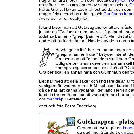
några hundra meter från den medeltida
kyrkan i 
grav återfinns i östra änden av samma socken,
Gr
kallas Graip, Håkan Loob är fostrad där, och den har
någon felplacerad anledning, och
Gunfjauns kapel
Ardre och är en ödekyrka.
Ibland läser man att Gutasagans författare måste h
ju står att "Graiper är den andre" - "graipr al anna
äldst av barnen - "graipr þann elzti". Men det står 
andre att bli född utan att Havde gav dem namn i
Havde gav alltså barnen namn innan de f
"graipr al annar haita " betyder inte att d
Graiper utan att "en av dem skall heta Gra
tydligare om man skriver: en annan skall
namngivningsceremoni blir alltså att "Gut
Graiper skall en annan heta och Gunnfjaun den tr
Det här med att dela saker och ting i tre delar är 
vanligare än vad man tror. 5 Moseboken kapitel 19 
då de har lärt känna vägarna i det land Herren ga
landet i tre områden, så att varje dråpare har en sta
om
mandråp
i Gutalagen.
/text och foto Bernt Enderborg
Guteknappen - plats
Genom att trycka på en
knapp
du gudning. Står du t ex nära 