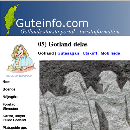
05) Gotland delas
Gotland |
Gutasagan
|
Utskrift
|
Mobilsida
Klicka för slumpsidor
Hem
Boende
Nöje/göra
Företag
Shopping
Kartor, utflykt
Guide Gotland
Platsguide gps