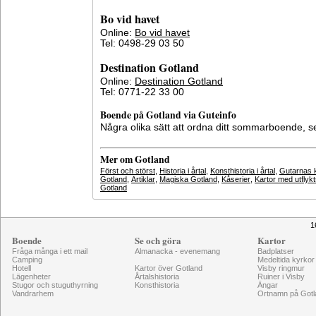
Bo vid havet
Online:
Bo vid havet
Tel: 0498-29 03 50
Destination Gotland
Online:
Destination Gotland
Tel: 0771-22 33 00
Boende på Gotland via Guteinfo
Några olika sätt att ordna ditt sommarboende, 
Mer om Gotland
Först och störst
,
Historia i årtal
,
Konsthistoria i årtal
,
Gutarnas k
Gotland
,
Artiklar
,
Magiska Gotland
,
Kåserier
,
Kartor med utflyk
Gotland
1
Boende
Se och göra
Kartor
Fråga många i ett mail
Almanacka - evenemang
Badplatser
Camping
Medeltida kyrkor
Hotell
Kartor över Gotland
Visby ringmur
Lägenheter
Årtalshistoria
Ruiner i Visby
Stugor och stuguthyrning
Konsthistoria
Ängar
Vandrarhem
Ortnamn på Gotl