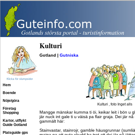
Kulturi
Gotland |
Gutniska
Klicka för slumpsidor
Hem
Boende
Nöje/göra
Kulturi , foto Inget alls
Företag
Mangge mänskar kumma ti öi, keikar leit i bön u g
Shopping
jär nuck int gale ti u väisä pa flair graja. Dei jär n
Kartor, utflykt
gammält här:
Guide Gotland
Stainvastar, stainrojr, gamble häusgrunnar (suml
Platsguide gps
maina pa att guta skudd ha trot att dei jär nå jätt