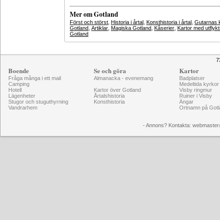
Mer om Gotland
Först och störst
,
Historia i årtal
,
Konsthistoria i årtal
,
Gutarnas k
Gotland
,
Artiklar
,
Magiska Gotland
,
Kåserier
,
Kartor med utflyk
Gotland
7
Boende
Se och göra
Kartor
Fråga många i ett mail
Almanacka - evenemang
Badplatser
Camping
Medeltida kyrkor
Hotell
Kartor över Gotland
Visby ringmur
Lägenheter
Årtalshistoria
Ruiner i Visby
Stugor och stuguthyrning
Konsthistoria
Ängar
Vandrarhem
Ortnamn på Gotl
- Annons? Kontakta: webmaster@