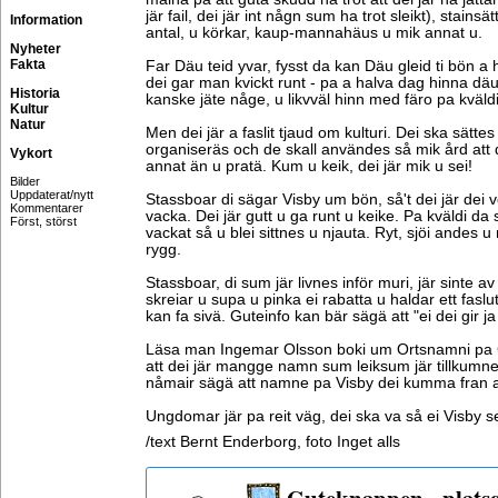
jär fail, dei jär int någn sum ha trot sleikt), stains
Information
antal, u körkar, kaup-mannahäus u mik annat u.
Nyheter
Fakta
Far Däu teid yvar, fysst da kan Däu gleid ti bön a
dei gar man kvickt runt - pa a halva dag hinna däu s
Historia
kanske jäte någe, u likvväl hinn med färo pa kväldi t
Kultur
Natur
Men dei jär a faslit tjaud om kulturi. Dei ska sätte
organiseräs och de skall användes så mik ård att 
Vykort
annat än u pratä. Kum u keik, dei jär mik u sei!
Bilder
Uppdaterat/nytt
Stassboar di sägar Visby um bön, så't dei jär dei v
Kommentarer
vacka. Dei jär gutt u ga runt u keike. Pa kväldi da s
Först, störst
vackat så u blei sittnes u njauta. Ryt, sjöi andes u 
rygg.
Stassboar, di sum jär livnes inför muri, jär sinte a
skreiar u supa u pinka ei rabatta u haldar ett faslut l
kan fa sivä. Guteinfo kan bär sägä att "ei dei gir j
Läsa man Ingemar Olsson boki um Ortsnamni pa 
att dei jär mangge namn sum leiksum jär tillkumn
nåmair sägä att namne pa Visby dei kumma fran att
Ungdomar jär pa reit väg, dei ska va så ei Visby s
/text Bernt Enderborg, foto Inget alls